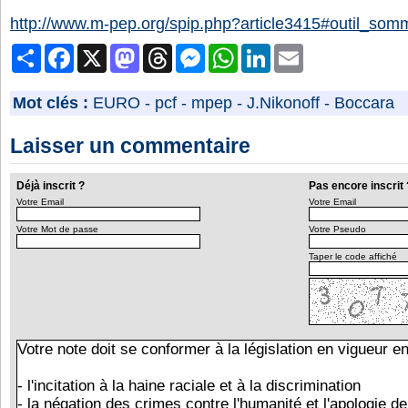
http://www.m-pep.org/spip.php?article3415#outil_som
Partager
Facebook
X
Mastodon
Threads
Messenger
WhatsApp
LinkedIn
Email
Mot clés :
EURO
-
pcf
-
mpep
-
J.Nikonoff
-
Boccara
Laisser un commentaire
Déjà inscrit ?
Pas encore inscrit 
Votre Email
Votre Email
Votre Mot de passe
Votre Pseudo
Taper le code affiché