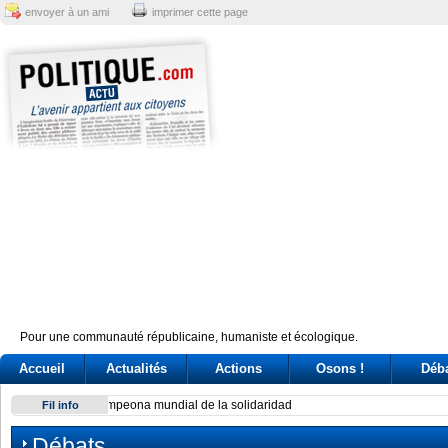
envoyer à un ami
imprimer cette page
Pour une communauté républicaine, humaniste et écologique.
Accueil
Actualités
Actions
Osons !
Déb
Exodus: West Bank hardships drive out Palestinian Christian
Fil info
Débats