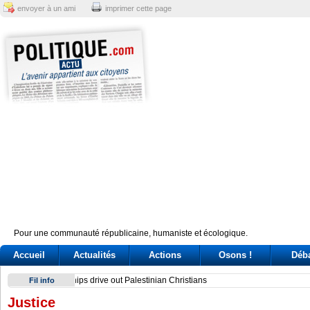
envoyer à un ami
imprimer cette page
Pour une communauté républicaine, humaniste et écologique.
Accueil
Actualités
Actions
Osons !
Déb
Sindicato italiano lleva a Cuba su solidaridad en centenario 
Fil info
Justice