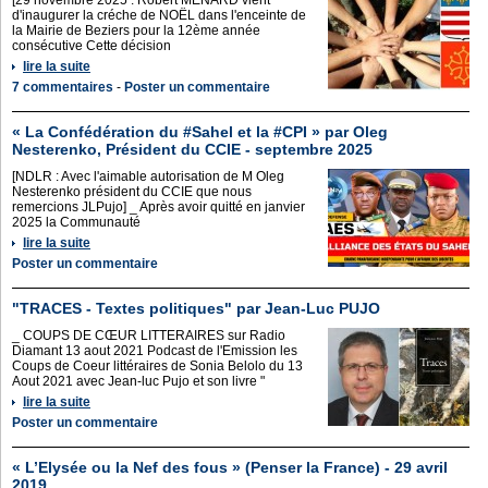
[29 novembre 2025 : Robert MENARD vient
d'inaugurer la créche de NOËL dans l'enceinte de
la Mairie de Beziers pour la 12ème année
consécutive Cette décision
lire la suite
7 commentaires
-
Poster un commentaire
« La Confédération du #Sahel et la #CPI » par Oleg
Nesterenko, Président du CCIE - septembre 2025
[NDLR : Avec l'aimable autorisation de M Oleg
Nesterenko président du CCIE que nous
remercions JLPujo] _ Après avoir quitté en janvier
2025 la Communauté
lire la suite
Poster un commentaire
"TRACES - Textes politiques" par Jean-Luc PUJO
_ COUPS DE CŒUR LITTERAIRES sur Radio
Diamant 13 aout 2021 Podcast de l'Emission les
Coups de Coeur littéraires de Sonia Belolo du 13
Aout 2021 avec Jean-luc Pujo et son livre "
lire la suite
Poster un commentaire
« L’Elysée ou la Nef des fous » (Penser la France) - 29 avril
2019