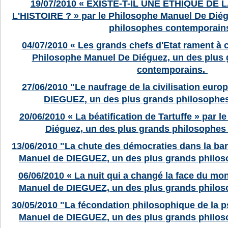
19/07/2010
« EXISTE-T-IL UNE ETHIQUE DE 
L'HISTOIRE ? » par le Philosophe Manuel De Diég
philosophes contemporain
04/07/2010
« Les grands chefs d'Etat rament à c
Philosophe Manuel De Diéguez, un des plus
contemporains.
27/06/2010
"Le naufrage de la civilisation eur
DIEGUEZ, un des plus grands philosophe
20/06/2010
« La béatification de Tartuffe » par 
Diéguez, un des plus grands philosophes
13/06/2010
"La chute des démocraties dans la bar
Manuel de DIEGUEZ, un des plus grands philo
06/06/2010
« La nuit qui a changé la face du mo
Manuel de DIEGUEZ, un des plus grands philo
30/05/2010
"La fécondation philosophique de la p
Manuel de DIEGUEZ, un des plus grands philo