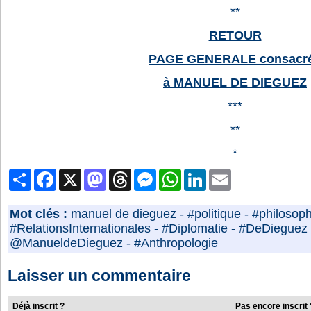
**
RETOUR
PAGE GENERALE consacr
à MANUEL DE DIEGUEZ
***
**
*
Partager
Facebook
X
Mastodon
Threads
Messenger
WhatsApp
LinkedIn
Email
Mot clés :
manuel de dieguez
-
#politique
-
#philosoph
#RelationsInternationales
-
#Diplomatie
-
#DeDieguez
@ManueldeDieguez
-
#Anthropologie
Laisser un commentaire
Déjà inscrit ?
Pas encore inscrit 