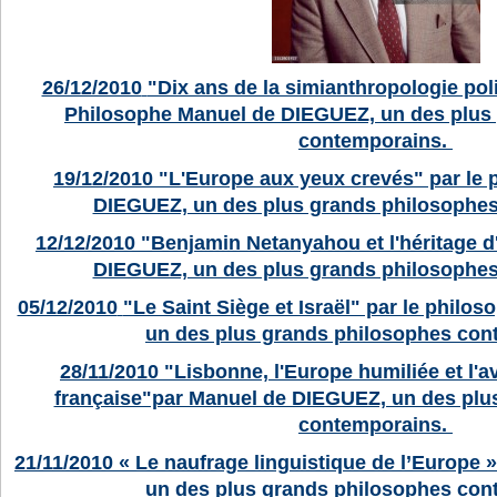
26/12/2010
"Dix ans de la simianthropologie poli
Philosophe Manuel de DIEGUEZ, un des plus
contemporains.
19/12/2010
"L'Europe aux yeux crevés" par le
DIEGUEZ, un des plus grands philosophe
12/12/2010
"Benjamin Netanyahou et l'héritage 
DIEGUEZ, un des plus grands philosophe
05/12/2010
"Le Saint Siège et Israël" par le phil
un des plus grands philosophes con
28/11/2010
"Lisbonne, l'Europe humiliée et l'av
française"par Manuel de DIEGUEZ, un des plu
contemporains.
21/11/2010
« Le naufrage linguistique de l’Europe
un des plus grands philosophes con