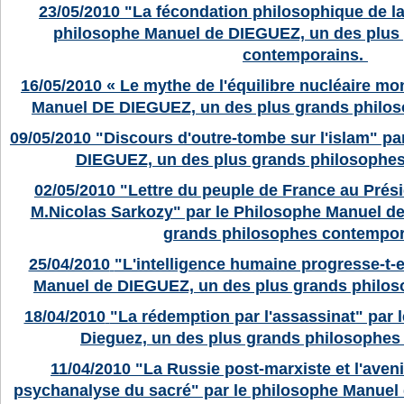
23/05/2010
"La fécondation philosophique de la
philosophe Manuel de DIEGUEZ, un des plus
contemporains.
16/05/2010
« Le mythe de l'équilibre nucléaire mo
Manuel DE DIEGUEZ, un des plus grands philo
09/05/2010
"Discours d'outre-tombe sur l'islam" pa
DIEGUEZ, un des plus grands philosophe
02/05/2010
"Lettre du peuple de France au Prési
M.Nicolas Sarkozy" par le Philosophe Manuel d
grands philosophes contempor
25/04/2010
"L'intelligence humaine progresse-t-e
Manuel de DIEGUEZ, un des plus grands philo
18/04/2010
"La rédemption par l'assassinat" par 
Dieguez, un des plus grands philosophes
11/04/2010
"La Russie post-marxiste et l'aveni
psychanalyse du sacré" par le philosophe Manuel