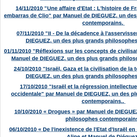
14/11/2010
"Une affaire d'Etat : L'histoire de 
embarras de Clio" par Manuel de DIEGUEZ, un des
contemporains.
07/11/2010
"II - De la décadence à l'asservis
DIEGUEZ, un des plus grands philosophe
01/11/2010
"Réflexions sur les concepts de civilis
Manuel de DIEGUEZ, un des plus grands philo
24/10/2010
"Israël, Gaza et la civilisation de la
DIEGUEZ, un des plus grands philosophe
17/10/2010
"Israël et la régression intellectue
occidentale" par Manuel de DIEGUEZ, un des p
contemporains..
10/10/2010
« Drogues » par Manuel de DIEGUEZ
philosophes contemporain
06/10/2010
« De l'inexistence de l'Etat d'Israël en
Aline et Manuel de Diéguez