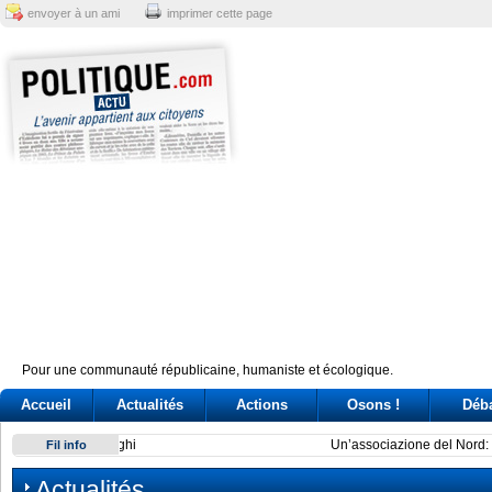
envoyer à un ami
imprimer cette page
Pour une communauté républicaine, humaniste et écologique.
Accueil
Actualités
Actions
Osons !
Déb
Un’associazione del Nord: la sfida dei governatori nella Pont
Fil info
Actualités