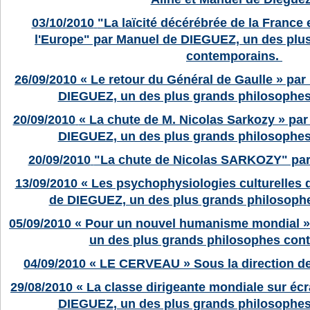
03/10/2010
"La laïcité décérébrée de la France e
l'Europe" par Manuel de DIEGUEZ, un des plu
contemporains.
26/09/2010
« Le retour du Général de Gaulle » par
DIEGUEZ, un des plus grands philosophe
20/09/2010
« La chute de M. Nicolas Sarkozy » par
DIEGUEZ, un des plus grands philosophe
20/09/2010
"La chute de Nicolas SARKOZY" pa
13/09/2010
« Les psychophysiologies culturelles 
de DIEGUEZ, un des plus grands philosoph
05/09/2010
« Pour un nouvel humanisme mondial »
un des plus grands philosophes con
04/09/2010
« LE CERVEAU » Sous la direction 
29/08/2010
« La classe dirigeante mondiale sur éc
DIEGUEZ, un des plus grands philosophe