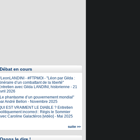
Débat en cours
#LeonLANDINI - #FTPMOI - "Léon par Gilda :
tinéraire d’un combattant de la liberté"
ntretien avec Gilda LANDINI, historienne - 21
vril 2026
"Le phantasme d’un gouvernement mondial"
par André Bellon - Novembre 2025
QUI EST VRAIMENT LE DIABLE ? Entretien
olitiquement incorrect : Régis le Sommier
avec Caroline Galactéros [vidéo] - Mai 2025
suite >>
Osons le dire !