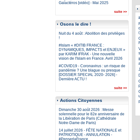
Galactéros [vidéo] - Mai 2025
suite >>
Osons le dire !
Nuit du 4 août : Abolition des privilèges
!
#Islam « #DITIB FRANCE :
DYNAMIQUES, IMPACTS et ENJEUX »
par KARIM IFRAK - Une nouvelle
vision de l'Islam en France. Avril 2026
#COVID19 - Coronavirus : un risque de
J
pandémie ? Une blague ou presque
[DOSSIER SPECIAL 2020- 2026] -
Dernière ACTU !
suite >>
Actions Citoyennes
Dimanche 30 août 2026 : Messe
solennelle pour le 82e anniversaire de
la Libération de Paris (Cathédrale
Notre-Dame de Paris)
14 juillet 2026 - FÊTE NATIONALE et
PATRIOTIQUE - ANNULATION -
#PenserlaFrance