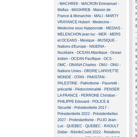
-
MACHREK
-
MACRON Emmanuel
-
Mafias
-
MAGHREB
-
Maison de
France & Monarchie
-
MALI
-
MARTY
VRAYANCE Hubert
-
Medecine
-
Medecine sous Hyppocrate
-
MEDIAS
-
MELENCHON jean luc
-
MER
-
MERS
et OCEANS
-
Mexique
-
MUSIQUE
-
F
Nations d'Europe
-
NIGERIA
-
Nucléaire
-
OCEAN Atlantique
-
Ocean
Indien
-
OCEAN Pacifique
-
OCS
-
OMC
-
ONANA Charles
-
ONU
-
ONU -
Nations Unies
-
ORDRE LAFAYETTE
MONDE
-
OTAN
-
PAKISTAN
-
PALESTINE
-
Patriotisme
-
Pauvreté -
précarité
-
Pédocriminalité
-
PENSER
LA FRANCE
-
PERRONE Christian
-
PHILIPPE Edouard
-
POLICE &
Sécurité
-
Présidentielle 2017
-
Présidentielle 2022
-
Présidentielles
2027
-
Protestantisme
-
PUJO Jean-
Luc
-
QUEBEC
-
QUEBEC
-
RAOULT
Didier
-
RéinfoCovid 2022
-
Relations