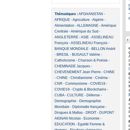
Thématiques :
AFGHANISTAN
-
"
P
AFRIQUE
-
Agriculture
-
Algérie
-
Alimentation
-
ALLEMAGNE
-
Amérique
Centrale
-
Amérique du Sud
-
ANGLETERRE
-
ASIE
-
ASSELINEAU
François
-
ASSELINEAU François
-
BANQUE MONDIALE
-
BELLON André
-
BRESIL
-
BUGAULT Valérie
-
Catholicisme
-
Chanson & Poésie
-
CHEMINADE Jacques
-
CHEVENEMENT Jean Pierre
-
CHINE
-
CHINE
-
Christianisme
-
Cinéma
-
l
CNR
-
Communisme
-
COVID19
-
f
COVID19
-
Crypto & Blockchains
-
CUBA
-
CULTURE
-
Défense
-
Demographie
-
Demographie
Mondiale
-
Diplomatie française
-
Drogues & Mafias
-
DROIT
-
DUPONT
AIGNAN Nicolas
-
Economie
-
EDUCATION
-
Egalité Femme &