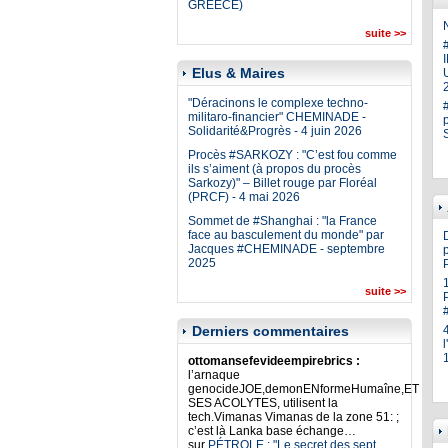
GREECE)
N
suite >>
Elus & Maires
U
"Déracinons le complexe techno-
militaro-financier" CHEMINADE -
Solidarité&Progrès - 4 juin 2026
Procès #SARKOZY : "C’est fou comme
ils s’aiment (à propos du procès
Sarkozy)" – Billet rouge par Floréal
(PRCF) - 4 mai 2026
Sommet de #Shanghai : "la France
face au basculement du monde" par
Jacques #CHEMINADE - septembre
p
2025
suite >>
Derniers commentaires
ottomansefevideempirebrics :
l’arnaque
genocideJOE,demonENformeHumaîne,ET
SES ACOLYTES, utilisent la
tech.Vimanas Vimanas de la zone 51: ;
c’est là Lanka base échange…
sur
PÉTROLE : "Le secret des sept