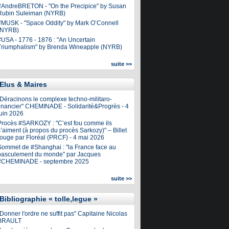
#AndreBRETON - "On the Precipice" by Susan
Rubin Suleiman (NYRB)
#MUSK - "Space Oddity" by Mark O’Connell
(NYRB)
#USA - 1776 - 1876 : "An Uncertain
Triumphalism" by Brenda Wineapple (NYRB)
suite >>
Elus & Maires
"Déracinons le complexe techno-militaro-
financier" CHEMINADE - Solidarité&Progrès - 4
juin 2026
Procès #SARKOZY : "C’est fou comme ils
’aiment (à propos du procès Sarkozy)" – Billet
rouge par Floréal (PRCF) - 4 mai 2026
Sommet de #Shanghai : "la France face au
basculement du monde" par Jacques
#CHEMINADE - septembre 2025
suite >>
Bibliographie « tolle,legue »
Donner l'ordre ne suffit pas" Capitaine Nicolas
BRAULT