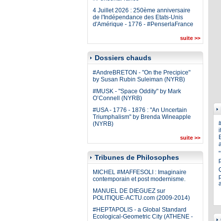
4 Juillet 2026 : 250ème anniversaire
de l'Indépendance des Etats-Unis
d'Amérique - 1776 - #PenserlaFrance
suite >>
Dossiers chauds
#AndreBRETON - "On the Precipice"
by Susan Rubin Suleiman (NYRB)
#MUSK - "Space Oddity" by Mark
O’Connell (NYRB)
#USA - 1776 - 1876 : "An Uncertain
Triumphalism" by Brenda Wineapple
(NYRB)
i
E
suite >>
a
Tribunes de Philosophes
MICHEL #MAFFESOLI : Imaginaire
p
contemporain et post modernisme.
MANUEL DE DIEGUEZ sur
POLITIQUE-ACTU.com (2009-2014)
#HEPTAPOLIS - a Global Standard
Ecological-Geometric City (ATHENE -