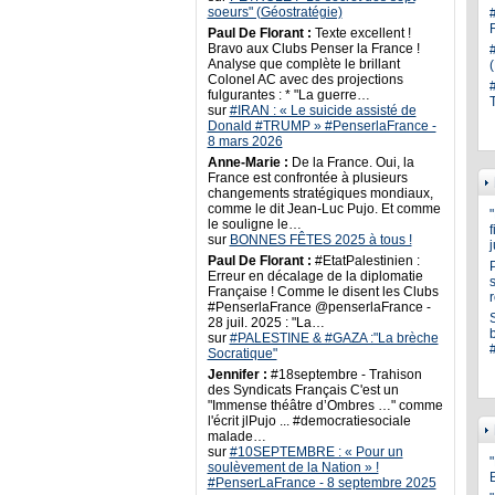
soeurs" (Géostratégie)
Paul De Florant :
Texte excellent !
Bravo aux Clubs Penser la France !
Analyse que complète le brillant
Colonel AC avec des projections
fulgurantes : * "La guerre…
sur
#IRAN : « Le suicide assisté de
Donald #TRUMP » #PenserlaFrance -
8 mars 2026
Anne-Marie :
De la France. Oui, la
France est confrontée à plusieurs
changements stratégiques mondiaux,
comme le dit Jean-Luc Pujo. Et comme
le souligne le…
sur
BONNES FÊTES 2025 à tous !
Paul De Florant :
#EtatPalestinien :
Erreur en décalage de la diplomatie
s
Française ! Comme le disent les Clubs
#PenserlaFrance @penserlaFrance -
28 juil. 2025 : "La…
sur
#PALESTINE & #GAZA :"La brèche
Socratique"
Jennifer :
#18septembre - Trahison
des Syndicats Français C'est un
"Immense théâtre d’Ombres …" comme
l'écrit jlPujo ... #democratiesociale
malade…
sur
#10SEPTEMBRE : « Pour un
"
soulèvement de la Nation » !
#PenserLaFrance - 8 septembre 2025