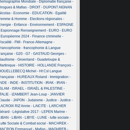
Demographie Mondiale
-
Diplomatie française
-
Drogues & Mafias
-
DROIT
-
DUPONT AIGNAN
Nicolas
-
Economie
-
EDUCATION
-
Egalité
Femme & Homme
-
Elections régionales
-
Energie
-
Enfance
-
Environnement
-
ESPAGNE
-
Espionnage Renseignement
-
EURO
-
EURO
-
Européenne 2024
-
Finance criminelle
-
iscalité
-
FMI
-
France-Allemagne
-
Francophonie
-
francophonie & Langue
française
-
G20
-
G7
-
GASTAUD Georges
-
Gaullisme
-
Groenland
-
Guadeloupe &
Martinique
-
HISTOIRE
-
HOLLANDE François
-
HOUELLEBECQ Michel
-
Ht Csl Langue
Française
-
HUREAUX Roland
-
Immigration
-
INDE
-
INDE
-
INSTITUTION
-
IRAK
-
IRAN
-
ISLAM
-
ISRAEL
-
ISRAËL & PALESTINE
-
ITALIE
-
IZAMBERT Jean-Loup
-
JANVIER
Claude
-
JAPON
-
Judaisme
-
Justice
-
Justice
-
LACROIX RIZ Annie
-
LAICITE
-
LARCHER
Gérard
-
Législative 2017
-
LEPEN Marine
-
LIBAN
-
LIBAN
-
LIBYE
-
LUNE
-
lutte sociale
-
Lutte Sociale & Combat social
-
MACHREK
-
MACRON Emmanuel
-
Mafias
-
MAGHREB
-