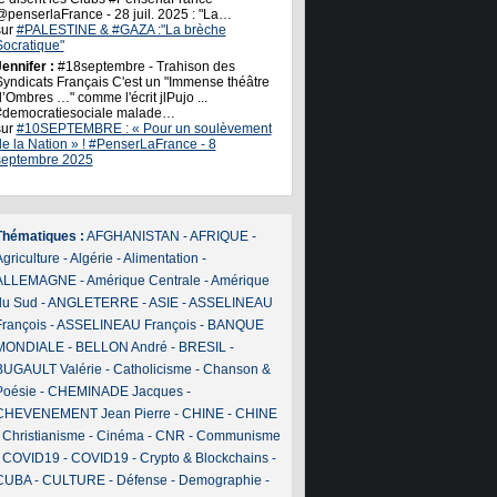
@penserlaFrance - 28 juil. 2025 : "La…
sur
#PALESTINE & #GAZA :"La brèche
Socratique"
ennifer :
#18septembre - Trahison des
Syndicats Français C'est un "Immense théâtre
’Ombres …" comme l'écrit jlPujo ...
#democratiesociale malade…
sur
#10SEPTEMBRE : « Pour un soulèvement
de la Nation » ! #PenserLaFrance - 8
septembre 2025
Thématiques :
AFGHANISTAN
-
AFRIQUE
-
griculture
-
Algérie
-
Alimentation
-
ALLEMAGNE
-
Amérique Centrale
-
Amérique
du Sud
-
ANGLETERRE
-
ASIE
-
ASSELINEAU
François
-
ASSELINEAU François
-
BANQUE
MONDIALE
-
BELLON André
-
BRESIL
-
BUGAULT Valérie
-
Catholicisme
-
Chanson &
Poésie
-
CHEMINADE Jacques
-
CHEVENEMENT Jean Pierre
-
CHINE
-
CHINE
-
Christianisme
-
Cinéma
-
CNR
-
Communisme
-
COVID19
-
COVID19
-
Crypto & Blockchains
-
CUBA
-
CULTURE
-
Défense
-
Demographie
-