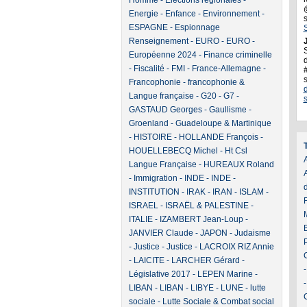
Homme
-
Elections régionales
-
Energie
-
Enfance
-
Environnement
-
ESPAGNE
-
Espionnage
Renseignement
-
EURO
-
EURO
-
J
Européenne 2024
-
Finance criminelle
d
-
Fiscalité
-
FMI
-
France-Allemagne
-
Francophonie
-
francophonie &
Langue française
-
G20
-
G7
-
GASTAUD Georges
-
Gaullisme
-
Groenland
-
Guadeloupe & Martinique
-
HISTOIRE
-
HOLLANDE François
-
HOUELLEBECQ Michel
-
Ht Csl
A
Langue Française
-
HUREAUX Roland
-
Immigration
-
INDE
-
INDE
-
INSTITUTION
-
IRAK
-
IRAN
-
ISLAM
-
ISRAEL
-
ISRAËL & PALESTINE
-
ITALIE
-
IZAMBERT Jean-Loup
-
JANVIER Claude
-
JAPON
-
Judaisme
-
Justice
-
Justice
-
LACROIX RIZ Annie
-
LAICITE
-
LARCHER Gérard
-
Législative 2017
-
LEPEN Marine
-
LIBAN
-
LIBAN
-
LIBYE
-
LUNE
-
lutte
sociale
-
Lutte Sociale & Combat social