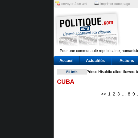
envoyer à un ami
imprimer cette page
Pour une communauté républicaine, humaniste
Accueil
Actualités
Actions
Conte e l'audizione in Commi
Fil info
CUBA
<<
1
2
3
...
8
9