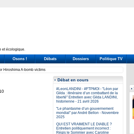
 et écologique.
Osons !
Débats
Dossiers
Politique TV
ssione Covid: tre ore di «arringa» piene di messaggi (a destra e a sinistra)
Prince
Débat en cours
#LeonLANDINI - #FTPMOI - "Léon par
10
Gilda : itinéraire d’un combattant de la
liberté" Entretien avec Gilda LANDINI,
historienne - 21 avril 2026
"Le phantasme d’un gouvernement
mondial" par André Bellon - Novembre
2025
QUI EST VRAIMENT LE DIABLE ?
Entretien politiquement incorrect :
Régis le Sommier avec Caroline