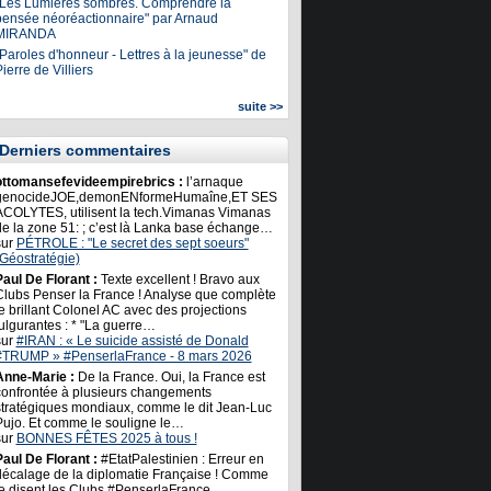
"Les Lumières sombres. Comprendre la
pensée néoréactionnaire" par Arnaud
MIRANDA
Paroles d'honneur - Lettres à la jeunesse" de
ierre de Villiers
suite >>
Derniers commentaires
ottomansefevideempirebrics :
l’arnaque
genocideJOE,demonENformeHumaîne,ET SES
ACOLYTES, utilisent la tech.Vimanas Vimanas
de la zone 51: ; c’est là Lanka base échange…
sur
PÉTROLE : "Le secret des sept soeurs"
(Géostratégie)
Paul De Florant :
Texte excellent ! Bravo aux
Clubs Penser la France ! Analyse que complète
e brillant Colonel AC avec des projections
ulgurantes : * "La guerre…
sur
#IRAN : « Le suicide assisté de Donald
#TRUMP » #PenserlaFrance - 8 mars 2026
Anne-Marie :
De la France. Oui, la France est
confrontée à plusieurs changements
stratégiques mondiaux, comme le dit Jean-Luc
Pujo. Et comme le souligne le…
sur
BONNES FÊTES 2025 à tous !
Paul De Florant :
#EtatPalestinien : Erreur en
décalage de la diplomatie Française ! Comme
le disent les Clubs #PenserlaFrance