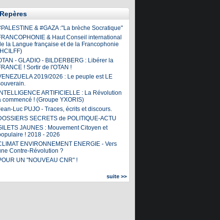
Repères
#PALESTINE & #GAZA :"La brèche Socratique"
FRANCOPHONIE & Haut Conseil international
de la Langue française et de la Francophonie
(HCILFF)
OTAN - GLADIO - BILDERBERG : Libérer la
FRANCE ! Sortir de l'OTAN !
VENEZUELA 2019/2026 : Le peuple est LE
souverain.
INTELLIGENCE ARTIFICIELLE : La Révolution
a commencé ! (Groupe YXORIS)
ean-Luc PUJO - Traces, écrits et discours.
DOSSIERS SECRETS de POLITIQUE-ACTU
GILETS JAUNES : Mouvement Citoyen et
populaire ! 2018 - 2026
CLIMAT ENVIRONNEMENT ENERGIE - Vers
une Contre-Révolution ?
POUR UN "NOUVEAU CNR" !
suite >>