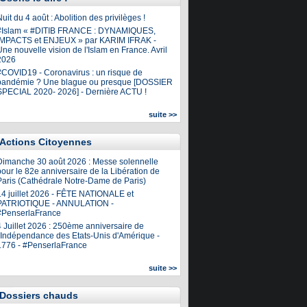
uit du 4 août : Abolition des privilèges !
#Islam « #DITIB FRANCE : DYNAMIQUES,
IMPACTS et ENJEUX » par KARIM IFRAK -
ne nouvelle vision de l'Islam en France. Avril
2026
#COVID19 - Coronavirus : un risque de
pandémie ? Une blague ou presque [DOSSIER
SPECIAL 2020- 2026] - Dernière ACTU !
suite >>
Actions Citoyennes
Dimanche 30 août 2026 : Messe solennelle
our le 82e anniversaire de la Libération de
Paris (Cathédrale Notre-Dame de Paris)
14 juillet 2026 - FÊTE NATIONALE et
PATRIOTIQUE - ANNULATION -
#PenserlaFrance
4 Juillet 2026 : 250ème anniversaire de
l'Indépendance des Etats-Unis d'Amérique -
1776 - #PenserlaFrance
suite >>
Dossiers chauds