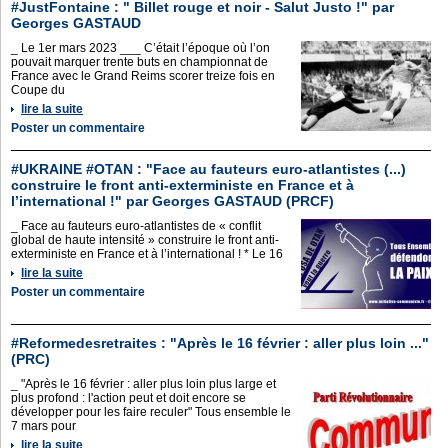
#JustFontaine : " Billet rouge et noir - Salut Justo !" par
Georges GASTAUD
_ Le 1er mars 2023 ___ C’était l’époque où l’on
pouvait marquer trente buts en championnat de
France avec le Grand Reims scorer treize fois en
Coupe du
lire la suite
Poster un commentaire
#UKRAINE #OTAN : "Face au fauteurs euro-atlantistes (...)
construire le front anti-exterministe en France et à
l’international !" par Georges GASTAUD (PRCF)
_ Face au fauteurs euro-atlantistes de « conflit
global de haute intensité » construire le front anti-
exterministe en France et à l’international ! * Le 16
lire la suite
Poster un commentaire
#Reformedesretraites : "Après le 16 février : aller plus loin ..."
(PRC)
_ "Après le 16 février : aller plus loin plus large et
plus profond : l'action peut et doit encore se
développer pour les faire reculer" Tous ensemble le
7 mars pour
lire la suite