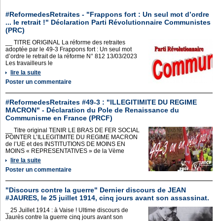
#ReformedesRetraites - "Frappons fort : Un seul mot d’ordre
... le retrait !" Déclaration Parti Révolutionnaire Communistes
(PRC)
__ TITRE ORIGINAL La réforme des retraites
adoptée par le 49-3 Frappons fort : Un seul mot
d’ordre le retrait de la réforme N° 812 13/03/2023
Les travailleurs le
lire la suite
Poster un commentaire
#ReformedesRetraites #49-3 : "ILLEGITIMITE DU REGIME
MACRON" - Déclaration du Pole de Renaissance du
Communisme en France (PRCF)
__ Titre original TENIR LE BRAS DE FER SOCIAL
POINTER L’ILLEGITIMITE DU REGIME MACRON
de l’UE et des INSTITUTIONS DE MOINS EN
MOINS « REPRESENTATIVES » de la Vème
lire la suite
Poster un commentaire
"Discours contre la guerre" Dernier discours de JEAN
#JAURES, le 25 juillet 1914, cinq jours avant son assassinat.
_ 25 Juillet 1914 : à Vaise ! Ultime discours de
Jaurès contre la guerre cinq jours avant son