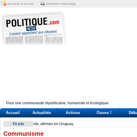
envoyer à un ami
imprimer cette page
Pour une communauté républicaine, humaniste et écologique.
Accueil
Actualités
Actions
Osons !
Déb
Have Tokyo and Seoul overcome their on-again, off-again d
Fil info
Communisme