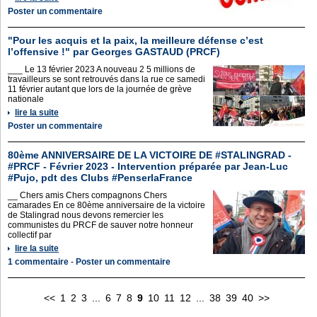
Poster un commentaire
"Pour les acquis et la paix, la meilleure défense c’est
l’offensive !" par Georges GASTAUD (PRCF)
___ Le 13 février 2023 A nouveau 2 5 millions de
travailleurs se sont retrouvés dans la rue ce samedi
11 février autant que lors de la journée de grève
nationale
lire la suite
Poster un commentaire
80ème ANNIVERSAIRE DE LA VICTOIRE DE #STALINGRAD -
#PRCF - Février 2023 - Intervention préparée par Jean-Luc
#Pujo, pdt des Clubs #PenserlaFrance
__ Chers amis Chers compagnons Chers
camarades En ce 80ème anniversaire de la victoire
de Stalingrad nous devons remercier les
communistes du PRCF de sauver notre honneur
collectif par
lire la suite
1 commentaire
-
Poster un commentaire
<<
1
2
3
...
6
7
8
9
10
11
12
...
38
39
40
>>