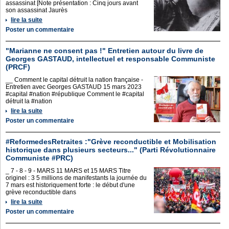
assassinat [Note présentation : Cinq jours avant
son assassinat Jaurès
lire la suite
Poster un commentaire
"Marianne ne consent pas !" Entretien autour du livre de
Georges GASTAUD, intellectuel et responsable Communiste
(PRCF)
__ Comment le capital détruit la nation française -
Entretien avec Georges GASTAUD 15 mars 2023
#capital #nation #république Comment le #capital
détruit la #nation
lire la suite
Poster un commentaire
#ReformedesRetraites :"Grève reconductible et Mobilisation
historique dans plusieurs secteurs..." (Parti Révolutionnaire
Communiste #PRC)
_ 7 - 8 - 9 - MARS 11 MARS et 15 MARS Titre
originel : 3 5 millions de manifestants la journée du
7 mars est historiquement forte : le début d'une
grève reconductible dans
lire la suite
Poster un commentaire