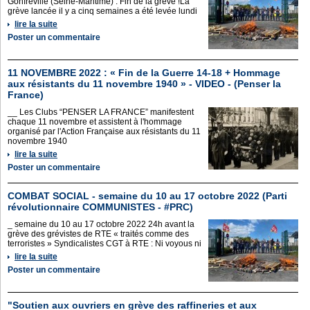
Gonfreville (Seine-Maritime) : Fin de la grève !La
grève lancée il y a cinq semaines a été levée lundi
lire la suite
Poster un commentaire
11 NOVEMBRE 2022 : « Fin de la Guerre 14-18 + Hommage
aux résistants du 11 novembre 1940 » - VIDEO - (Penser la
France)
__ Les Clubs “PENSER LA FRANCE” manifestent
chaque 11 novembre et assistent à l'hommage
organisé par l'Action Française aux résistants du 11
novembre 1940
lire la suite
Poster un commentaire
COMBAT SOCIAL - semaine du 10 au 17 octobre 2022 (Parti
révolutionnaire COMMUNISTES - #PRC)
_ semaine du 10 au 17 octobre 2022 24h avant la
grève des grévistes de RTE « traités comme des
terroristes » Syndicalistes CGT à RTE : Ni voyous ni
lire la suite
Poster un commentaire
"Soutien aux ouvriers en grève des raffineries et aux