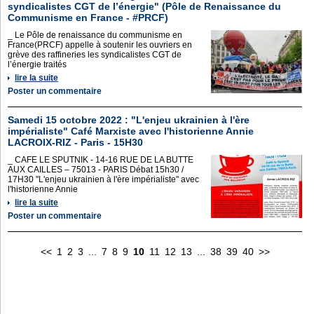
syndicalistes CGT de l’énergie" (Pôle de Renaissance du
Communisme en France - #PRCF)
_ Le Pôle de renaissance du communisme en
France(PRCF) appelle à soutenir les ouvriers en
grève des raffineries les syndicalistes CGT de
l’énergie traités
lire la suite
Poster un commentaire
Samedi 15 octobre 2022 : "L'enjeu ukrainien à l'ère
impérialiste" Café Marxiste avec l'historienne Annie
LACROIX-RIZ - Paris - 15H30
_ CAFE LE SPUTNIK - 14-16 RUE DE LA BUTTE
AUX CAILLES – 75013 - PARIS Débat 15h30 /
17H30 "L'enjeu ukrainien à l'ère impérialiste" avec
l'historienne Annie
lire la suite
Poster un commentaire
<<
1
2
3
...
7
8
9
10
11
12
13
...
38
39
40
>>