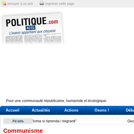
envoyer à un ami
imprimer cette page
Pour une communauté républicaine, humaniste et écologique.
Accueil
Actualités
Actions
Osons !
Déb
Giuseppe Conte, un’«agenda» per la leadership (ma il caso 
Fil info
Communisme