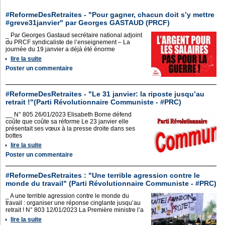
#ReformeDesRetraites - "Pour gagner, chacun doit s’y mettre
#greve31janvier" par Georges GASTAUD (PRCF)
_ Par Georges Gastaud secrétaire national adjoint
du PRCF syndicaliste de l’enseignement – La
journée du 19 janvier a déjà été énorme
lire la suite
Poster un commentaire
#ReformeDesRetraites - "Le 31 janvier: la riposte jusqu’au
retrait !"(Parti Révolutionnaire Communiste - #PRC)
__ N° 805 26/01/2023 Elisabeth Borne défend
coûte que coûte sa réforme Le 23 janvier elle
présentait ses vœux à la presse droite dans ses
bottes
lire la suite
Poster un commentaire
#ReformeDesRetraites : "Une terrible agression contre le
monde du travail" (Parti Révolutionnaire Communiste - #PRC)
_ A une terrible agression contre le monde du
travail : organiser une réponse cinglante jusqu’au
retrait ! N° 803 12/01/2023 La Première ministre l’a
lire la suite