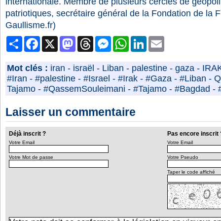
internationale. Membre de plusieurs cercles de géopoli
patriotiques, secrétaire général de la Fondation de la F
Gaullisme.fr)
Partager
Facebook
X
Mastodon
Threads
Messenger
WhatsApp
LinkedIn
Email
Mot clés :
iran
-
israël
-
Liban
-
palestine
-
gaza
-
IRA
#Iran
-
#palestine
-
#Israel
-
#Irak
-
#Gaza
-
#Liban
-
Q
Tajamo
-
#QassemSouleimani
-
#Tajamo
-
#Bagdad
-
Laisser un commentaire
Déjà inscrit ?
Pas encore inscrit 
Votre Email
Votre Email
Votre Mot de passe
Votre Pseudo
Taper le code affiché