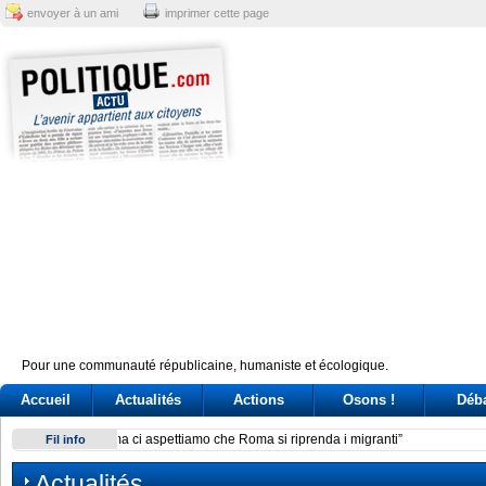
envoyer à un ami
imprimer cette page
Pour une communauté républicaine, humaniste et écologique.
Accueil
Actualités
Actions
Osons !
Déb
Giuseppe Conte, un’«agenda» per la leadership (ma il caso 
Fil info
Actualités