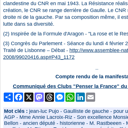
clandestine du CNR en mai 1943. La Résistance réalise
création, le CNR se range derrière de Gaulle. Le CNR n’
droite ni de la gauche. Par sa composition même, il est 
lutte dans sa diversité.
(2) Inspirée de la Formule d'Aragon - "La rose et le Re
(3) Congrès du Parlement - Séance du lundi 4 février 
Traité de Lisbonne – Débat -
http://www.assemblee-nati
2008/99020416.asp#P43_1172
_
Compte rendu de la manifesta
Communiqué des Clubs "Penser la France" du 
Partager
Facebook
X
Mastodon
Threads
Messenger
WhatsApp
LinkedIn
Email
Mot clés :
jean-luc Pujo
-
Gaulliste de gauche
-
pour u
AGP
-
Mme Annie Lacroix-Riz
-
Son excellence Monsi
Bellon
-
ancien député
-
historienne
-
M. Rastbeeen
-