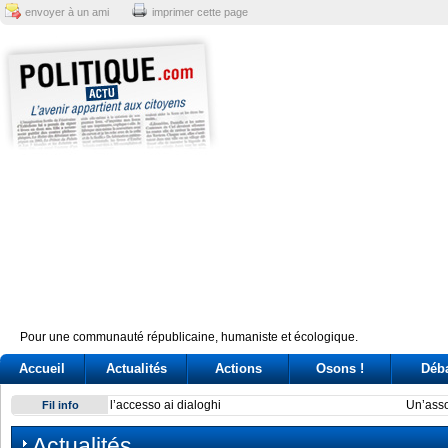
envoyer à un ami
imprimer cette page
Pour une communauté républicaine, humaniste et écologique.
Accueil
Actualités
Actions
Osons !
Déb
Un’associazione del Nord: la sfida dei governatori nella Pont
Fil info
Actualités