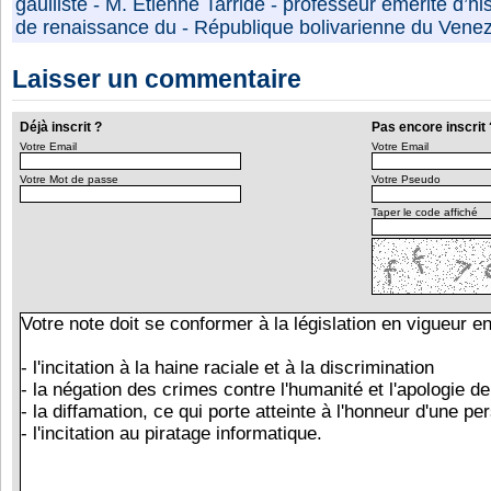
gaulliste
-
M. Etienne Tarride
-
professeur émérite d’his
de renaissance du
-
République bolivarienne du Vene
Laisser un commentaire
Déjà inscrit ?
Pas encore inscrit 
Votre Email
Votre Email
Votre Mot de passe
Votre Pseudo
Taper le code affiché