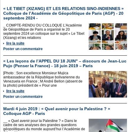
« LE TIBET (XIZANG) ET LES RELATIONS SINO-INDIENNES »
Colloque de l’Académie de Géopolitique de Paris (AGP) - 20
septembre 2024 -
_ COMPTE-RENDU DU COLLOQUE L’Académie
de Géopolitique de Paris a organisé le 20
septembre 2024 un colloque sur le sujet « Le Tibet
(Xizang) et les relations
lire la suite
Poster un commentaire
« Les leçons de l’APPEL DU 18 JUIN" – discours de Jean-Luc
Pujo (Penser la France) - 18 juin 2019 – Paris
[Photo : Son excellence Monsieur Mujica
ambassadeur de la République bolivarienne du
Venezuela en France ; M André Bellon (absent de
la photo) président de « Pour une
lire la suite
Poster un commentaire
Mardi 4 juin 2019 : « Quel avenir pour la Palestine ? »
Colloque AGP - Paris
__ « Quel avenir pour la Palestine ? » Dans le
cadre de ses analyses des grandes questions
géopolitiques du monde aujourd’hui l’Académie de