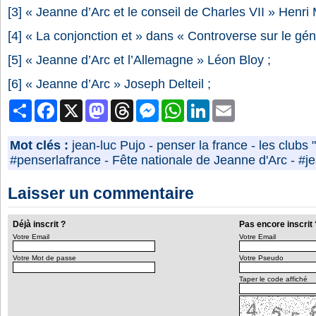
[3] « Jeanne d’Arc et le conseil de Charles VII » Henri 
[4] « La conjonction et » dans « Controverse sur le gén
[5] « Jeanne d’Arc et l’Allemagne » Léon Bloy ;
[6] « Jeanne d’Arc » Joseph Delteil ;
Partager
Facebook
X
Mastodon
Threads
Messenger
WhatsApp
LinkedIn
Email
Mot clés :
jean-luc Pujo
-
penser la france
-
les clubs 
#penserlafrance
-
Fête nationale de Jeanne d'Arc
-
#j
Laisser un commentaire
Déjà inscrit ?
Pas encore inscrit 
Votre Email
Votre Email
Votre Mot de passe
Votre Pseudo
Taper le code affiché