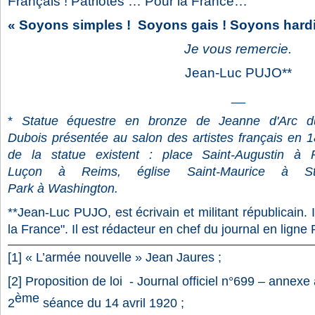
Français ! Patriotes … Pour la France…
« Soyons simples ! Soyons gais ! Soyons hardi
Je vous remercie.
Jean-Luc PUJO**
__
*
Statue équestre en bronze de Jeanne d'Arc
d
Dubois
présentée au salon des artistes français en 
de la statue existent : place Saint-Augustin à
Luçon à Reims, église Saint-Maurice à Stra
Park à Washington.
**Jean-Luc PUJO, est écrivain et militant républicain. 
la France". Il est rédacteur en chef du journal en ligne
[1] « L’armée nouvelle » Jean Jaures ;
[2] Proposition de loi - Journal officiel n°699 – annexe
ème
2
séance du 14 avril 1920 ;