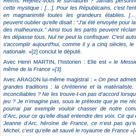
Reims. Rejetez-vous le surnaturel ? Jamais personne
cette mystique ; […]. Pour les Républicains, c'est l'en
en magnanimité toutes les grandeurs établies. […]
peuvent oublier qu'elle disait : “J'ai été envoyée pour 
des malheureux.” Ainsi tous les partis peuvent récla
les dépasse tous. Nul ne peut la confisquer. C'est aut
s'accomplir aujourd'hui, comme il y a cinq siècles, le 
nationale.
»[2] conclut le député.
Avec Henri MARTIN
, l’historien : Elle est
« le Messie
même de la France »
[3]
.
Avec ARAGON lui-même magistral :
« On peut admett
grandes traditions : la chrétienne et la matérialiste
inconciliables ? Ne les trouve-t-on pas d’accord lorsqu
jeu ? Je n’imagine pas, sous le prétexte que je me r
pourrai par exemple vouloir chasser de notre co
d’Arc, pour ce qu’elle disait entendre des voix. Ce qui
Jeanne d’Arc, héroïne de France, ce n’est pas qu’el
Michel, c’est qu’elle ait sauvé le royaume de France »
[