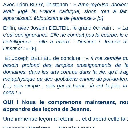
Avec Léon BLOY, l’historien :
« Ame joyeuse, adoles
avait jugé la France caduque, sinon tout à fait 
apparaissait, éblouissante de jeunesse »
[5]
Enfin, avec Joseph DELTEIL, le grand écrivain :
«
La
c’est son ignorance. Elle ne connaît pas la courbe, le c
l’intelligence ; elle a mieux : l’instinct ! Jeanne d’
l’Instinct !
» [6].
Et Joseph DELTEIL de conclure : «
Il me semble q
besoin profond des simples enseignements de la
domaines, dans les arts comme dans la vie, qu’il s’a
métaphysique ou des quotidiens ennuis du pot-au-feu,
(…) sois simple ; sois gai et hardi ; là est la joie, la
sens !
»
OUI ! Nous le comprenons maintenant, n
apprendre des leçons de Jeanne.
Une immense leçon à retenir … et d’abord celle-là 