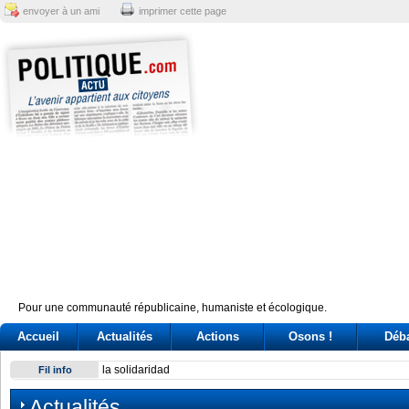
envoyer à un ami
imprimer cette page
Pour une communauté républicaine, humaniste et écologique.
Accueil
Actualités
Actions
Osons !
Déb
Exodus: West Bank hardships drive out Palestinian Christian
Fil info
Actualités