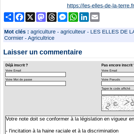
https://les-elles-de-la-terre.fr
Partager
Facebook
X
Mastodon
Threads
Messenger
WhatsApp
LinkedIn
Email
Mot clés :
agriculture
-
agriculteur
-
LES ELLES DE L
Cormier
-
Agricultrice
Laisser un commentaire
Déjà inscrit ?
Pas encore inscrit 
Votre Email
Votre Email
Votre Mot de passe
Votre Pseudo
Taper le code affiché