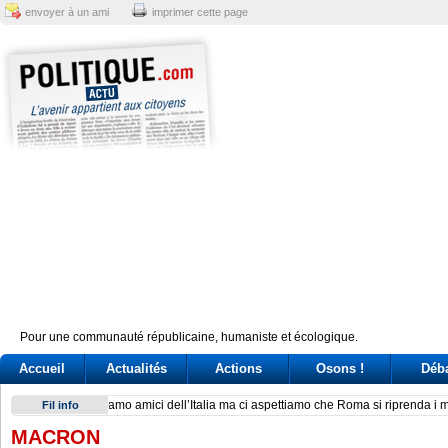
envoyer à un ami
imprimer cette page
Pour une communauté républicaine, humaniste et écologique.
Accueil
Actualités
Actions
Osons !
Déb
Giuseppe Conte, un’«agenda» per la leadership (ma il caso 
Fil info
MACRON