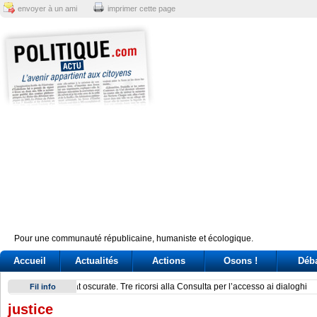
envoyer à un ami
imprimer cette page
Pour une communauté républicaine, humaniste et écologique.
Accueil
Actualités
Actions
Osons !
Déb
Un’associazione del Nord: la sfida dei governatori nella Pont
Fil info
justice