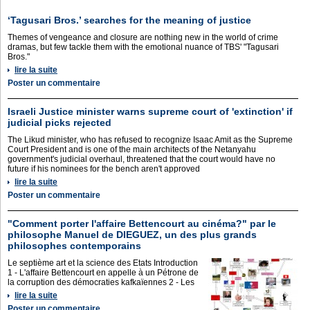
‘Tagusari Bros.’ searches for the meaning of justice
Themes of vengeance and closure are nothing new in the world of crime
dramas, but few tackle them with the emotional nuance of TBS' "Tagusari
Bros."
lire la suite
Poster un commentaire
Israeli Justice minister warns supreme court of 'extinction' if
judicial picks rejected
The Likud minister, who has refused to recognize Isaac Amit as the Supreme
Court President and is one of the main architects of the Netanyahu
government's judicial overhaul, threatened that the court would have no
future if his nominees for the bench aren't approved
lire la suite
Poster un commentaire
"Comment porter l'affaire Bettencourt au cinéma?" par le
philosophe Manuel de DIEGUEZ, un des plus grands
philosophes contemporains
Le septième art et la science des Etats Introduction
1 - L'affaire Bettencourt en appelle à un Pétrone de
la corruption des démocraties kafkaïennes 2 - Les
lire la suite
Poster un commentaire