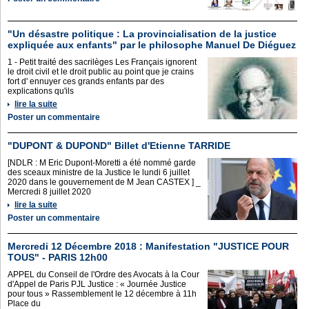
"Un désastre politique : La provincialisation de la justice
expliquée aux enfants" par le philosophe Manuel De Diéguez
1 - Petit traité des sacrilèges Les Français ignorent
le droit civil et le droit public au point que je crains
fort d' ennuyer ces grands enfants par des
explications qu'ils
lire la suite
Poster un commentaire
"DUPONT & DUPOND" Billet d'Etienne TARRIDE
[NDLR : M Eric Dupont-Moretti a été nommé garde
des sceaux ministre de la Justice le lundi 6 juillet
2020 dans le gouvernement de M Jean CASTEX ] _
Mercredi 8 juillet 2020
lire la suite
Poster un commentaire
Mercredi 12 Décembre 2018 : Manifestation "JUSTICE POUR
TOUS" - PARIS 12h00
APPEL du Conseil de l'Ordre des Avocats à la Cour
d'Appel de Paris PJL Justice : « Journée Justice
pour tous » Rassemblement le 12 décembre à 11h
Place du