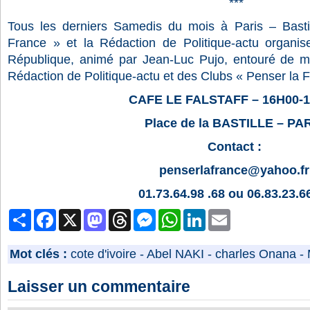
***
Tous les derniers Samedis du mois à Paris – Bastil
France » et la Rédaction de Politique-actu organis
République, animé par Jean-Luc Pujo, entouré de 
Rédaction de Politique-actu et des Clubs « Penser la 
CAFE LE FALSTAFF – 16H00-
Place de la BASTILLE – PA
Contact :
penserlafrance@yahoo.fr
01.73.64.98 .68 ou 06.83.23.6
Partager
Facebook
X
Mastodon
Threads
Messenger
WhatsApp
LinkedIn
Email
Mot clés :
cote d'ivoire
-
Abel NAKI
-
charles Onana
-
Laisser un commentaire