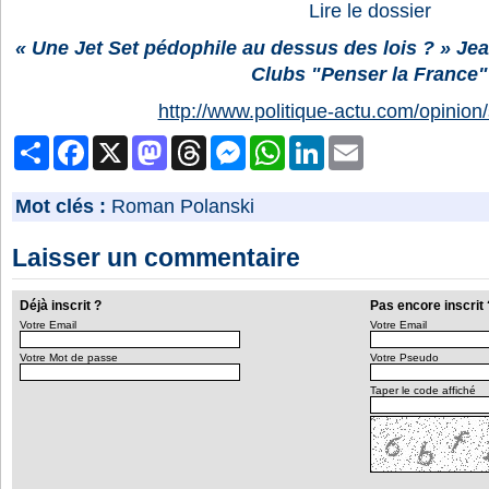
Lire le dossier
« Une Jet Set pédophile au dessus des lois ? » Jea
Clubs "Penser la France"
http://www.politique-actu.com/opinion
Partager
Facebook
X
Mastodon
Threads
Messenger
WhatsApp
LinkedIn
Email
Mot clés :
Roman Polanski
Laisser un commentaire
Déjà inscrit ?
Pas encore inscrit 
Votre Email
Votre Email
Votre Mot de passe
Votre Pseudo
Taper le code affiché