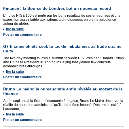
Finance : la Bourse de Londres bat un nouveau record
L’indice FTSE 100 est porté par les bons résultats de ses entreprises et une
exposition assez faible aux valeurs technologiques en pleine turbulence
autour du globe.
lire la suite
Poster un commentaire
G7 finance chiefs seek to tackle imbalances as trade strains
unity
The two-day meeting follows a summit between U.S. President Donald Trump
and Chinese President Xi Jinping in Beijing that yielded few concrete
economic breakthroughs.
lire la suite
Poster un commentaire
Bruno Le maire: la bureaucratie enfin révélée au mozart de la
finance
Après sept ans à la tête de l’économie française, Bruno Le Maire découvre la
réalité du quotidien administratif qu’il a lui-même imposé. Désormais exilé à
Lausanne, l’
lire la suite
Poster un commentaire