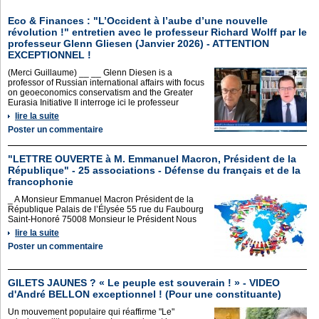
Eco & Finances : "L’Occident à l’aube d’une nouvelle
révolution !" entretien avec le professeur Richard Wolff par le
professeur Glenn Gliesen (Janvier 2026) - ATTENTION
EXCEPTIONNEL !
(Merci Guillaume) __ __ Glenn Diesen is a
professor of Russian international affairs with focus
on geoeconomics conservatism and the Greater
Eurasia Initiative Il interroge ici le professeur
lire la suite
Poster un commentaire
"LETTRE OUVERTE à M. Emmanuel Macron, Président de la
République" - 25 associations - Défense du français et de la
francophonie
_ A Monsieur Emmanuel Macron Président de la
République Palais de l’Élysée 55 rue du Faubourg
Saint-Honoré 75008 Monsieur le Président Nous
lire la suite
Poster un commentaire
GILETS JAUNES ? « Le peuple est souverain ! » - VIDEO
d'André BELLON exceptionnel ! (Pour une constituante)
Un mouvement populaire qui réaffirme "Le"