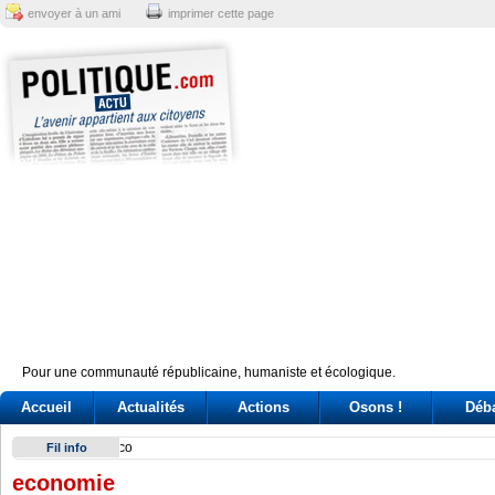
envoyer à un ami
imprimer cette page
Pour une communauté républicaine, humaniste et écologique.
Accueil
Actualités
Actions
Osons !
Déb
Legado de Fidel Castro se agiganta, afirman en Uruguay
Fil info
economie