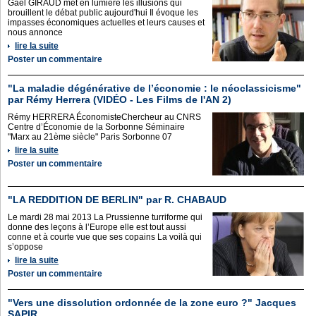
Gaël GIRAUD met en lumière les illusions qui
brouillent le débat public aujourd'hui Il évoque les
impasses économiques actuelles et leurs causes et
nous annonce
lire la suite
Poster un commentaire
"La maladie dégénérative de l’économie : le néoclassicisme"
par Rémy Herrera (VIDÉO - Les Films de l'AN 2)
Rémy HERRERA ÉconomisteChercheur au CNRS
Centre d’Économie de la Sorbonne Séminaire
"Marx au 21ème siècle" Paris Sorbonne 07
lire la suite
Poster un commentaire
"LA REDDITION DE BERLIN" par R. CHABAUD
Le mardi 28 mai 2013 La Prussienne turriforme qui
donne des leçons à l’Europe elle est tout aussi
conne et à courte vue que ses copains La voilà qui
s’oppose
lire la suite
Poster un commentaire
"Vers une dissolution ordonnée de la zone euro ?" Jacques
SAPIR