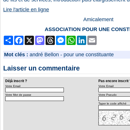
Lire l'article en ligne
Amicalement
ASSOCIATION POUR UNE CONST
Partager
Facebook
X
Mastodon
Threads
Messenger
WhatsApp
LinkedIn
Email
Mot clés :
andré Bellon
-
pour une constituante
Laisser un commentaire
Déjà inscrit ?
Pas encore inscrit 
Votre Email
Votre Email
Votre Mot de passe
Votre Pseudo
Taper le code affiché