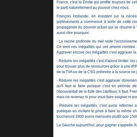
France, c'est la Droite qui profite toujours de c
le parti naturellement au pouvoir chez nous.
François Hollande, en insistant sur la nécess
prélèvements a commencé à sortir de cette conni
propagande du pouvoir actuel qui se résume à "Moi
aussi dire pourquoi.
- La racine profonde du mal reste l'accroissem
Ce sont ces inégalités qui ont amené nombre de
Aggraver encore ces inégalités c'est aggraver la 
- Réduire les inégalités c'est d'abord limiter les
pour trouver plus de ressources grâce à une IRP
de la TVA ou de la CSG prélevée à la source ne jus
- Réduire les inégalités c'est aggraver dûremen
qu'il faut le faire puisque c'est en période d
l'épouvantail de la fuite des capitaux, il faut, F
mais ne revenez ni pour vous faire soigner ni pou
- Réduire les inégalités, c'est aussi refermer 
publique en incitant le privé à faire la même ch
toucheront 1800 euros mensuels plutôt que 1500 
La Gauche aujourd'hui, pour gagner s'appelle 