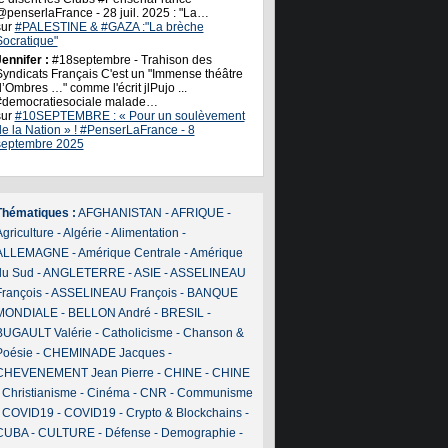
@penserlaFrance - 28 juil. 2025 : "La…
sur
#PALESTINE & #GAZA :"La brèche
Socratique"
ennifer :
#18septembre - Trahison des
Syndicats Français C'est un "Immense théâtre
’Ombres …" comme l'écrit jlPujo ...
#democratiesociale malade…
sur
#10SEPTEMBRE : « Pour un soulèvement
de la Nation » ! #PenserLaFrance - 8
septembre 2025
Thématiques :
AFGHANISTAN
-
AFRIQUE
-
griculture
-
Algérie
-
Alimentation
-
ALLEMAGNE
-
Amérique Centrale
-
Amérique
du Sud
-
ANGLETERRE
-
ASIE
-
ASSELINEAU
François
-
ASSELINEAU François
-
BANQUE
MONDIALE
-
BELLON André
-
BRESIL
-
BUGAULT Valérie
-
Catholicisme
-
Chanson &
Poésie
-
CHEMINADE Jacques
-
CHEVENEMENT Jean Pierre
-
CHINE
-
CHINE
-
Christianisme
-
Cinéma
-
CNR
-
Communisme
-
COVID19
-
COVID19
-
Crypto & Blockchains
-
CUBA
-
CULTURE
-
Défense
-
Demographie
-