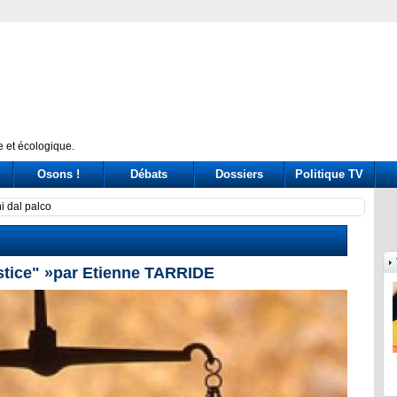
 et écologique.
Osons !
Débats
Dossiers
Politique TV
giganta, afirman en Uruguay
Quand
stice" »par Etienne TARRIDE