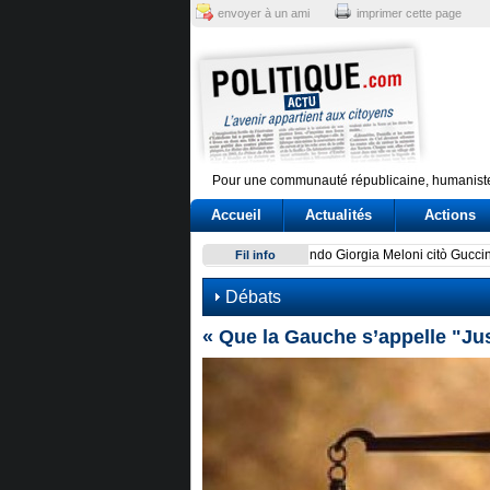
envoyer à un ami
imprimer cette page
Pour une communauté républicaine, humaniste
Accueil
Actualités
Actions
Legado de Fidel Castro se a
Fil info
Débats
« Que la Gauche s’appelle "Ju