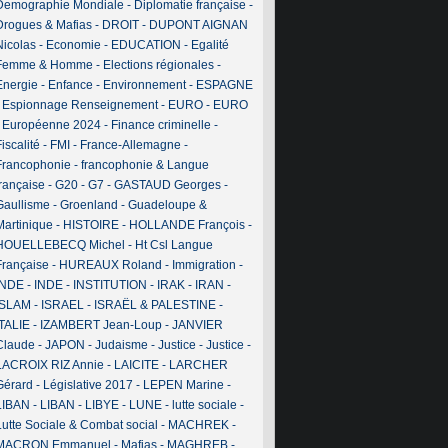
Demographie Mondiale
-
Diplomatie française
-
Drogues & Mafias
-
DROIT
-
DUPONT AIGNAN
Nicolas
-
Economie
-
EDUCATION
-
Egalité
Femme & Homme
-
Elections régionales
-
Energie
-
Enfance
-
Environnement
-
ESPAGNE
-
Espionnage Renseignement
-
EURO
-
EURO
-
Européenne 2024
-
Finance criminelle
-
iscalité
-
FMI
-
France-Allemagne
-
Francophonie
-
francophonie & Langue
française
-
G20
-
G7
-
GASTAUD Georges
-
Gaullisme
-
Groenland
-
Guadeloupe &
Martinique
-
HISTOIRE
-
HOLLANDE François
-
HOUELLEBECQ Michel
-
Ht Csl Langue
Française
-
HUREAUX Roland
-
Immigration
-
INDE
-
INDE
-
INSTITUTION
-
IRAK
-
IRAN
-
ISLAM
-
ISRAEL
-
ISRAËL & PALESTINE
-
ITALIE
-
IZAMBERT Jean-Loup
-
JANVIER
Claude
-
JAPON
-
Judaisme
-
Justice
-
Justice
-
LACROIX RIZ Annie
-
LAICITE
-
LARCHER
Gérard
-
Législative 2017
-
LEPEN Marine
-
LIBAN
-
LIBAN
-
LIBYE
-
LUNE
-
lutte sociale
-
Lutte Sociale & Combat social
-
MACHREK
-
MACRON Emmanuel
-
Mafias
-
MAGHREB
-