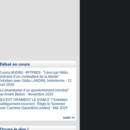
Débat en cours
#LeonLANDINI - #FTPMOI - "Léon par Gilda :
tinéraire d’un combattant de la liberté"
ntretien avec Gilda LANDINI, historienne - 21
vril 2026
"Le phantasme d’un gouvernement mondial"
par André Bellon - Novembre 2025
QUI EST VRAIMENT LE DIABLE ? Entretien
olitiquement incorrect : Régis le Sommier
avec Caroline Galactéros [vidéo] - Mai 2025
suite >>
Osons le dire !