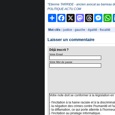
*Etienne TARRIDE - ancien avocat au barreau de P
POLITIQUE-ACTU.COM
Partager
Facebook
X
Mastodon
Threads
Messeng
W
Mot clés :
justice
-
gauche
-
égalité
-
fiscalité
Laisser un commentaire
Déjà inscrit ?
Votre Email
Votre Mot de passe