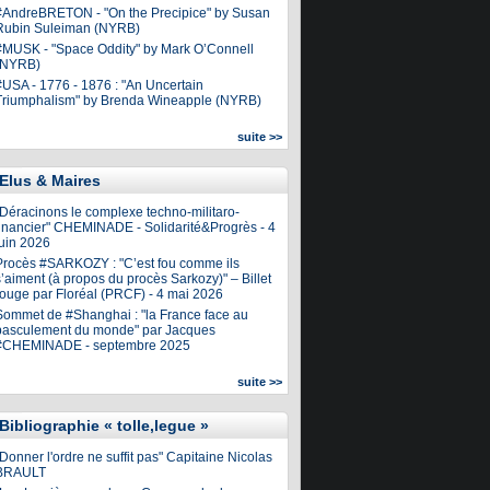
#AndreBRETON - "On the Precipice" by Susan
Rubin Suleiman (NYRB)
#MUSK - "Space Oddity" by Mark O’Connell
(NYRB)
#USA - 1776 - 1876 : "An Uncertain
Triumphalism" by Brenda Wineapple (NYRB)
suite >>
Elus & Maires
"Déracinons le complexe techno-militaro-
financier" CHEMINADE - Solidarité&Progrès - 4
juin 2026
Procès #SARKOZY : "C’est fou comme ils
’aiment (à propos du procès Sarkozy)" – Billet
rouge par Floréal (PRCF) - 4 mai 2026
Sommet de #Shanghai : "la France face au
basculement du monde" par Jacques
#CHEMINADE - septembre 2025
suite >>
Bibliographie « tolle,legue »
Donner l'ordre ne suffit pas" Capitaine Nicolas
BRAULT