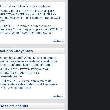
uit du 4 août : Abolition des privilèges !
#Islam « #DITIB FRANCE : DYNAMIQUES,
IMPACTS et ENJEUX » par KARIM IFRAK -
ne nouvelle vision de l'Islam en France. Avril
2026
#COVID19 - Coronavirus : un risque de
pandémie ? Une blague ou presque [DOSSIER
SPECIAL 2020- 2026] - Dernière ACTU !
suite >>
Actions Citoyennes
Dimanche 30 août 2026 : Messe solennelle
our le 82e anniversaire de la Libération de
Paris (Cathédrale Notre-Dame de Paris)
14 juillet 2026 - FÊTE NATIONALE et
PATRIOTIQUE - ANNULATION -
#PenserlaFrance
4 Juillet 2026 : 250ème anniversaire de
l'Indépendance des Etats-Unis d'Amérique -
1776 - #PenserlaFrance
suite >>
Dossiers chauds