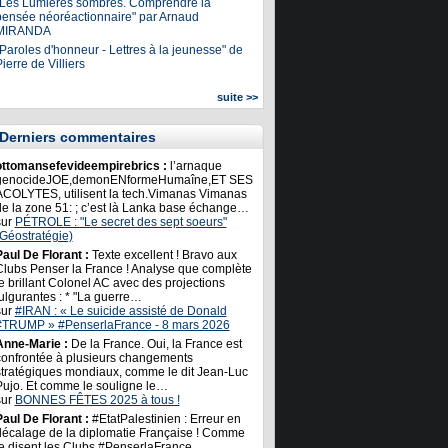
"Les Lumières sombres. Comprendre la
pensée néoréactionnaire" par Arnaud
MIRANDA
Paroles d'honneur - Lettres à la jeunesse" de
ierre de Villiers
suite >>
Derniers commentaires
ottomansefevideempirebrics :
l’arnaque
genocideJOE,demonENformeHumaîne,ET SES
ACOLYTES, utilisent la tech.Vimanas Vimanas
de la zone 51: ; c’est là Lanka base échange…
sur
PÉTROLE : "Le secret des sept soeurs"
(Géostratégie)
Paul De Florant :
Texte excellent ! Bravo aux
Clubs Penser la France ! Analyse que complète
e brillant Colonel AC avec des projections
ulgurantes : * "La guerre…
sur
#IRAN : « Le suicide assisté de Donald
#TRUMP » #PenserlaFrance - 8 mars 2026
Anne-Marie :
De la France. Oui, la France est
confrontée à plusieurs changements
stratégiques mondiaux, comme le dit Jean-Luc
Pujo. Et comme le souligne le…
sur
BONNES FÊTES 2025 à tous !
Paul De Florant :
#EtatPalestinien : Erreur en
décalage de la diplomatie Française ! Comme
le disent les Clubs #PenserlaFrance