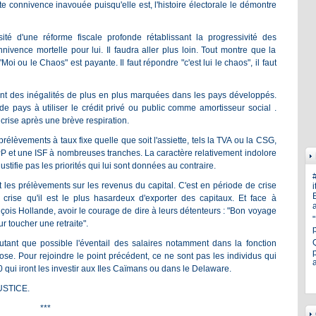
ette connivence inavouée puisqu'elle est, l'histoire électorale le démontre
ité d'une réforme fiscale profonde rétablissant la progressivité des
vence mortelle pour lui. Il faudra aller plus loin. Tout montre que la
 ou le Chaos" est payante. Il faut répondre "c'est lui le chaos", il faut
ent des inégalités de plus en plus marquées dans les pays développés.
 pays à utiliser le crédit privé ou public comme amortisseur social .
crise après une brève respiration.
 prélèvements à taux fixe quelle que soit l'assiette, tels la TVA ou la CSG,
P et une ISF à nombreuses tranches. La caractère relativement indolore
tifie pas les priorités qui lui sont données au contraire.
t les prélèvements sur les revenus du capital. C'est en période de crise
i
E
e crise qu'il est le plus hasardeux d'exporter des capitaux. Et face à
a
rançois Hollande, avoir le courage de dire à leurs détenteurs : "Bon voyage
r toucher une retraite".
autant que possible l'éventail des salaires notamment dans la fonction
p
ose. Pour rejoindre le point précédent, ce ne sont pas les individus qui
qui iront les investir aux Iles Caïmans ou dans le Delaware.
JUSTICE.
***