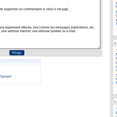
s
oDiamant
"