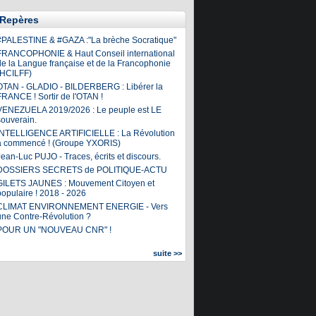
Repères
#PALESTINE & #GAZA :"La brèche Socratique"
FRANCOPHONIE & Haut Conseil international
de la Langue française et de la Francophonie
(HCILFF)
OTAN - GLADIO - BILDERBERG : Libérer la
FRANCE ! Sortir de l'OTAN !
VENEZUELA 2019/2026 : Le peuple est LE
souverain.
INTELLIGENCE ARTIFICIELLE : La Révolution
a commencé ! (Groupe YXORIS)
ean-Luc PUJO - Traces, écrits et discours.
DOSSIERS SECRETS de POLITIQUE-ACTU
GILETS JAUNES : Mouvement Citoyen et
populaire ! 2018 - 2026
CLIMAT ENVIRONNEMENT ENERGIE - Vers
une Contre-Révolution ?
POUR UN "NOUVEAU CNR" !
suite >>