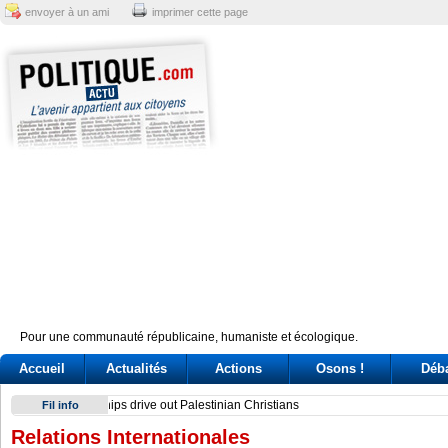
envoyer à un ami
imprimer cette page
Pour une communauté républicaine, humaniste et écologique.
Accueil
Actualités
Actions
Osons !
Déb
Sindicato italiano lleva a Cuba su solidaridad en centenario 
Fil info
Relations Internationales