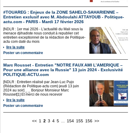
#TOUAREG : Enjeux de la ZONE SAHELO-SAHARIENNE –
Entretien exclusif avec M. Abdoulahi ATTAYOUB - Politique-
actu.com - PARIS - Mardi 17 février 2026
[NDLR : 1er mai 2026 - L'actualité du Mali sous la
menace djihadiste nous conduit à republier cet
entretien exceptionnel de la rédaction de Politique-
actu com daté du mois
lire la suite
Poster un commentaire
Marc Rousset - Entretien "NOTRE FAUX AMI L’AMERIQUE –
Pour une alliance avec la Russie" 13 juin 2024 - Exclusivité
POLITIQUE-ACTU.com
[NDLR : Entretien réalisé par Jean-Luc Pujo
(Rédaction de Politique-actu com) jeudi 13 juin
2024 au soir] _ _ Bonjour Monsieur Marc
Rousset[1] Et merci de nous recevoir
lire la suite
Poster un commentaire
<<
1
2
3
4
5
...
154
155
156
>>