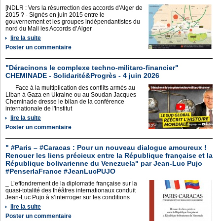
[NDLR : Vers la résurrection des accords d'Alger de
2015 ? - Signés en juin 2015 entre le
gouvernement et les groupes indépendantistes du
nord du Mali les Accords d’Alger
lire la suite
Poster un commentaire
"Déracinons le complexe techno-militaro-financier"
CHEMINADE - Solidarité&Progrès - 4 juin 2026
_ _ Face à la multiplication des conflits armés au
Liban à Gaza en Ukraine ou au Soudan Jacques
Cheminade dresse le bilan de la conférence
internationale de l'Institut
lire la suite
Poster un commentaire
" #Paris – #Caracas : Pour un nouveau dialogue amoureux !
Renouer les liens précieux entre la République française et la
République bolivarienne du Venezuela" par Jean-Luc Pujo
#PenserlaFrance #JeanLucPUJO
_ L’effondrement de la diplomatie française sur la
quasi-totalité des théâtres internationaux conduit
Jean-Luc Pujo à s’interroger sur les conditions
lire la suite
Poster un commentaire