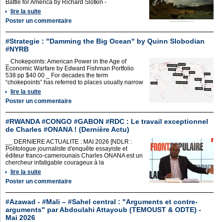
Battle for America by Richard Slotkin -
lire la suite
Poster un commentaire
#Strategie : "Damming the Big Ocean" by Quinn Slobodian
#NYRB
_ Chokepoints: American Power in the Age of
Economic Warfare by Edward Fishman Portfolio
538 pp $40 00 _ For decades the term
“chokepoints” has referred to places usually narrow
lire la suite
Poster un commentaire
#RWANDA #CONGO #GABON #RDC : Le travail exceptionnel
de Charles #ONANA ! (Dernière Actu)
__ DERNIERE ACTUALITE : MAI 2026 [NDLR :
Politologue journaliste d'enquête essayiste et
éditeur franco-camerounais Charles ONANA est un
chercheur infatigable courageux à la
lire la suite
Poster un commentaire
#Azawad - #Mali – #Sahel central : "Arguments et contre-
arguments" par Abdoulahi Attayoub (TEMOUST & ODTE) -
Mai 2026