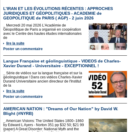
L’IRAN ET LES ÉVOLUTIONS RÉCENTES : APPROCHES
JURIDIQUES ET GÉOPOLITIQUES - ACADEMIE de
GEOPOLITIQUE de PARIS ( AGP) - 2 juin 2026
_ Mercredi 20 mai 2026 L’Académie de
Géopolitique de Paris a organisé en coopération
avec le Centre des hautes études internationales
de
lire la suite
Poster un commentaire
Langue Française et géolinguistique - VIDEOS de Charles-
Xavier Durand - Universitaire - EXCEPTIONNEL !
_ Série de vidéos sur la langue française et sur la
géolinguistique ! Dans ces vidéos Charles-Xavier
Durand Universitaire ancien directeur de l'Institut
de la
lire la suite
Poster un commentaire
AMERICAN NATION : "Dreams of Our Nation" by David W.
Blight (#NYRB)
_ American Visions: The United States 1800–1860
by Edward L Ayers - Norton 351 pp $32 50; $21 99
(paper) A Great Disorder: National Myth and the