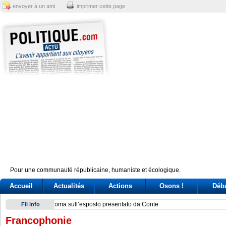
envoyer à un ami
imprimer cette page
Pour une communauté républicaine, humaniste et écologique.
Accueil
Actualités
Actions
Osons !
Déb
Scontro su Schengen, tensioni nel governo. Passa la linea 
Fil info
Francophonie