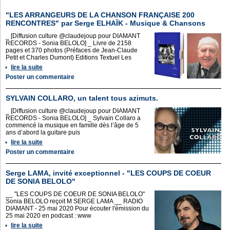
"LES ARRANGEURS DE LA CHANSON FRANÇAISE 200
RENCONTRES" par Serge ELHAÏK - Musique & Chansons
_ [Diffusion culture @claudejoup pour DIAMANT
RECORDS - Sonia BELOLO] _ Livre de 2158
pages et 370 photos (Préfaces de Jean-Claude
Petit et Charles Dumont) Editions Textuel Les
lire la suite
Poster un commentaire
SYLVAIN COLLARO, un talent tous azimuts.
_ [Diffusion culture @claudejoup pour DIAMANT
RECORDS - Sonia BELOLO] _ Sylvain Collaro a
commencé la musique en famille dès l’âge de 5
ans d’abord la guitare puis
lire la suite
Poster un commentaire
Serge LAMA, invité exceptionnel - "LES COUPS DE COEUR
DE SONIA BELOLO"
__ "LES COUPS DE COEUR DE SONIA BELOLO"
Sonia BELOLO reçoit M SERGE LAMA __ RADIO
DIAMANT - 25 mai 2020 Pour écouter l'émission du
25 mai 2020 en podcast : www
lire la suite