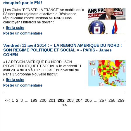
récupéré par le FN !
[ Les Clubs "PENSER LA FRANCE" se mobilisent à
Béziers pour rejoindre et activer la Résistance
républicaine contre l'histrion MENARD Nos
concitoyens biterrois ne doivent
lire la suite
Poster un commentaire
Vendredi 11 avril 2014 : « LA REGION AMERIQUE DU NORD :
SON REGIME POLITIQUE ET SOCIAL » - PARIS - James
COHEN
« LA REGION AMERIQUE DU NORD : SON
REGIME POLITIQUE ET SOCIAL » le vendredi 11
avril 2014 de 9 h à 18 h 30 Lieu : l’Université de
Paris 3 Sorbonne Nouvelle Institut
lire la suite
Poster un commentaire
<<
1
2
3
...
199
200
201
202
203
204
205
...
257
258
259
>>