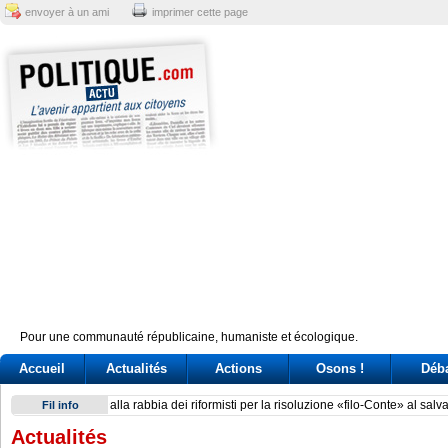
envoyer à un ami
imprimer cette page
Pour une communauté républicaine, humaniste et écologique.
Accueil
Actualités
Actions
Osons !
Déb
Brazil’s Lula battles Trump and Milei over perceived electio
Fil info
Actualités