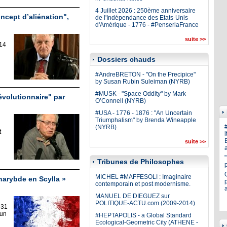
4 Juillet 2026 : 250ème anniversaire
oncept d’aliénation",
de l'Indépendance des Etats-Unis
d'Amérique - 1776 - #PenserlaFrance
suite >>
014
Dossiers chauds
#AndreBRETON - "On the Precipice"
by Susan Rubin Suleiman (NYRB)
#MUSK - "Space Oddity" by Mark
évolutionnaire" par
O’Connell (NYRB)
#USA - 1776 - 1876 : "An Uncertain
Triumphalism" by Brenda Wineapple
(NYRB)
t
i
E
suite >>
a
Tribunes de Philosophes
MICHEL #MAFFESOLI : Imaginaire
arybde en Scylla »
p
contemporain et post modernisme.
MANUEL DE DIEGUEZ sur
POLITIQUE-ACTU.com (2009-2014)
 31
 un
#HEPTAPOLIS - a Global Standard
Ecological-Geometric City (ATHENE -