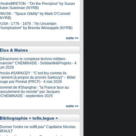
#AndreBRETON - "On the Precipice" by Susan
Rubin Suleiman (NYRB)
#MUSK - "Space Oddity" by Mark O’Connell
(NYRB)
#USA - 1776 - 1876 : "An Uncertain
Triumphalism" by Brenda Wineapple (NYRB)
suite >>
Elus & Maires
"Déracinons le complexe techno-militaro-
financier" CHEMINADE - Solidarité&Progrès - 4
juin 2026
Procès #SARKOZY : "C’est fou comme ils
’aiment (à propos du procès Sarkozy)" – Billet
rouge par Floréal (PRCF) - 4 mai 2026
Sommet de #Shanghai : "la France face au
basculement du monde" par Jacques
#CHEMINADE - septembre 2025
suite >>
Bibliographie « tolle,legue »
Donner l'ordre ne suffit pas" Capitaine Nicolas
BRAULT