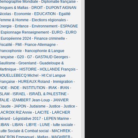
Demographie Mondiale
-
Diplomatie française
-
Drogues & Mafias
-
DROIT
-
DUPONT AIGNAN
Nicolas
-
Economie
-
EDUCATION
-
Egalité
Femme & Homme
-
Elections régionales
-
Energie
-
Enfance
-
Environnement
-
ESPAGNE
-
Espionnage Renseignement
-
EURO
-
EURO
-
Européenne 2024
-
Finance criminelle
-
iscalité
-
FMI
-
France-Allemagne
-
Francophonie
-
francophonie & Langue
française
-
G20
-
G7
-
GASTAUD Georges
-
Gaullisme
-
Groenland
-
Guadeloupe &
Martinique
-
HISTOIRE
-
HOLLANDE François
-
HOUELLEBECQ Michel
-
Ht Csl Langue
Française
-
HUREAUX Roland
-
Immigration
-
INDE
-
INDE
-
INSTITUTION
-
IRAK
-
IRAN
-
ISLAM
-
ISRAEL
-
ISRAËL & PALESTINE
-
ITALIE
-
IZAMBERT Jean-Loup
-
JANVIER
Claude
-
JAPON
-
Judaisme
-
Justice
-
Justice
-
LACROIX RIZ Annie
-
LAICITE
-
LARCHER
Gérard
-
Législative 2017
-
LEPEN Marine
-
LIBAN
-
LIBAN
-
LIBYE
-
LUNE
-
lutte sociale
-
Lutte Sociale & Combat social
-
MACHREK
-
MACRON Emmanuel
-
Mafias
-
MAGHREB
-