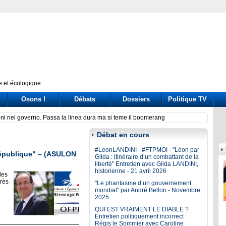
 et écologique.
Osons !
Débats
Dossiers
Politique TV
ni nel governo. Passa la linea dura ma si teme il boomerang
Covid,
El Si
Prince
Débat en cours
#LeonLANDINI - #FTPMOI - "Léon par
République" – (ASULON
Gilda : itinéraire d’un combattant de la
liberté" Entretien avec Gilda LANDINI,
historienne - 21 avril 2026
des
près
"Le phantasme d’un gouvernement
mondial" par André Bellon - Novembre
2025
QUI EST VRAIMENT LE DIABLE ?
Entretien politiquement incorrect :
Régis le Sommier avec Caroline