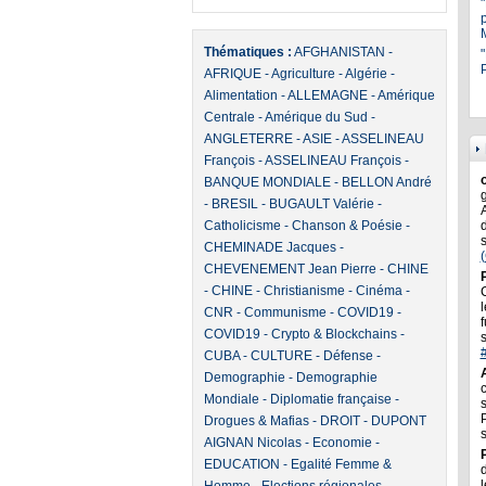
Thématiques :
AFGHANISTAN
-
"
P
AFRIQUE
-
Agriculture
-
Algérie
-
Alimentation
-
ALLEMAGNE
-
Amérique
Centrale
-
Amérique du Sud
-
ANGLETERRE
-
ASIE
-
ASSELINEAU
François
-
ASSELINEAU François
-
BANQUE MONDIALE
-
BELLON André
-
BRESIL
-
BUGAULT Valérie
-
Catholicisme
-
Chanson & Poésie
-
CHEMINADE Jacques
-
CHEVENEMENT Jean Pierre
-
CHINE
-
CHINE
-
Christianisme
-
Cinéma
-
l
CNR
-
Communisme
-
COVID19
-
f
COVID19
-
Crypto & Blockchains
-
CUBA
-
CULTURE
-
Défense
-
Demographie
-
Demographie
Mondiale
-
Diplomatie française
-
Drogues & Mafias
-
DROIT
-
DUPONT
AIGNAN Nicolas
-
Economie
-
EDUCATION
-
Egalité Femme &