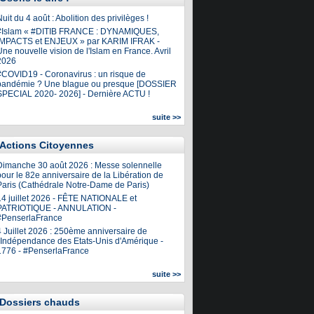
uit du 4 août : Abolition des privilèges !
#Islam « #DITIB FRANCE : DYNAMIQUES,
IMPACTS et ENJEUX » par KARIM IFRAK -
ne nouvelle vision de l'Islam en France. Avril
2026
#COVID19 - Coronavirus : un risque de
pandémie ? Une blague ou presque [DOSSIER
SPECIAL 2020- 2026] - Dernière ACTU !
suite >>
Actions Citoyennes
Dimanche 30 août 2026 : Messe solennelle
our le 82e anniversaire de la Libération de
Paris (Cathédrale Notre-Dame de Paris)
14 juillet 2026 - FÊTE NATIONALE et
PATRIOTIQUE - ANNULATION -
#PenserlaFrance
4 Juillet 2026 : 250ème anniversaire de
l'Indépendance des Etats-Unis d'Amérique -
1776 - #PenserlaFrance
suite >>
Dossiers chauds