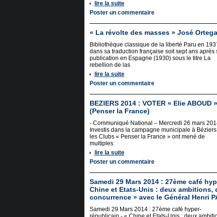
lire la suite
Poster un commentaire
« La révolte des masses » José Orteg
Bibliothèque classique de la liberté Paru en 193
dans sa traduction française soit sept ans après 
publication en Espagne (1930) sous le titre La
rebellion de las
lire la suite
Poster un commentaire
BEZIERS 2014 : VOTER « Elie ABOUD » !
(Penser la France)
- Communiqué National – Mercredi 26 mars 201
Investis dans la campagne municipale à Béziers
les Clubs « Penser la France » ont mené de
multiples
lire la suite
Poster un commentaire
Samedi 29 Mars 2014 : 27ème café hype
Chine et Etats-Unis : deux ambitions,
concurrence » avec le Général Henri 
Samedi 29 Mars 2014 : 27ème café hyper-
républicain - « Chine et Etats-Unis : deux ambiti