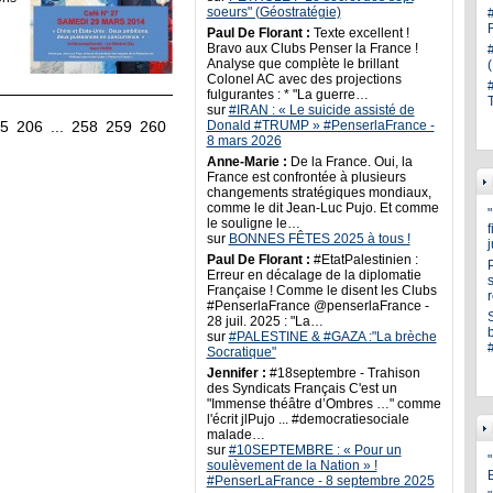
soeurs" (Géostratégie)
Paul De Florant :
Texte excellent !
Bravo aux Clubs Penser la France !
Analyse que complète le brillant
Colonel AC avec des projections
fulgurantes : * "La guerre…
sur
#IRAN : « Le suicide assisté de
5
206
...
258
259
260
Donald #TRUMP » #PenserlaFrance -
8 mars 2026
Anne-Marie :
De la France. Oui, la
France est confrontée à plusieurs
changements stratégiques mondiaux,
comme le dit Jean-Luc Pujo. Et comme
le souligne le…
sur
BONNES FÊTES 2025 à tous !
Paul De Florant :
#EtatPalestinien :
Erreur en décalage de la diplomatie
s
Française ! Comme le disent les Clubs
#PenserlaFrance @penserlaFrance -
28 juil. 2025 : "La…
sur
#PALESTINE & #GAZA :"La brèche
Socratique"
Jennifer :
#18septembre - Trahison
des Syndicats Français C'est un
"Immense théâtre d’Ombres …" comme
l'écrit jlPujo ... #democratiesociale
malade…
sur
#10SEPTEMBRE : « Pour un
"
soulèvement de la Nation » !
#PenserLaFrance - 8 septembre 2025