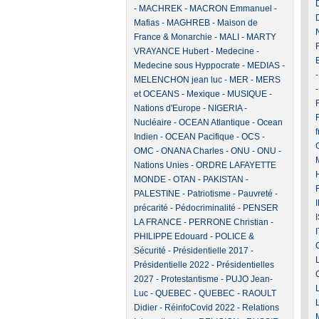
-
MACHREK
-
MACRON Emmanuel
-
Mafias
-
MAGHREB
-
Maison de
France & Monarchie
-
MALI
-
MARTY
VRAYANCE Hubert
-
Medecine
-
Medecine sous Hyppocrate
-
MEDIAS
-
MELENCHON jean luc
-
MER
-
MERS
et OCEANS
-
Mexique
-
MUSIQUE
-
F
Nations d'Europe
-
NIGERIA
-
Nucléaire
-
OCEAN Atlantique
-
Ocean
Indien
-
OCEAN Pacifique
-
OCS
-
OMC
-
ONANA Charles
-
ONU
-
ONU -
Nations Unies
-
ORDRE LAFAYETTE
MONDE
-
OTAN
-
PAKISTAN
-
PALESTINE
-
Patriotisme
-
Pauvreté -
précarité
-
Pédocriminalité
-
PENSER
LA FRANCE
-
PERRONE Christian
-
PHILIPPE Edouard
-
POLICE &
Sécurité
-
Présidentielle 2017
-
Présidentielle 2022
-
Présidentielles
2027
-
Protestantisme
-
PUJO Jean-
Luc
-
QUEBEC
-
QUEBEC
-
RAOULT
Didier
-
RéinfoCovid 2022
-
Relations