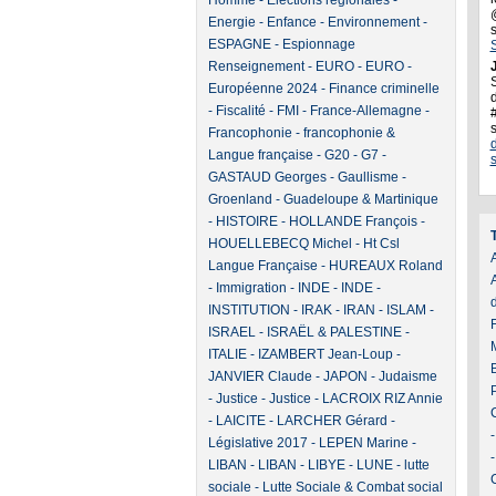
Homme
-
Elections régionales
-
Energie
-
Enfance
-
Environnement
-
ESPAGNE
-
Espionnage
Renseignement
-
EURO
-
EURO
-
J
Européenne 2024
-
Finance criminelle
d
-
Fiscalité
-
FMI
-
France-Allemagne
-
Francophonie
-
francophonie &
Langue française
-
G20
-
G7
-
GASTAUD Georges
-
Gaullisme
-
Groenland
-
Guadeloupe & Martinique
-
HISTOIRE
-
HOLLANDE François
-
HOUELLEBECQ Michel
-
Ht Csl
A
Langue Française
-
HUREAUX Roland
-
Immigration
-
INDE
-
INDE
-
INSTITUTION
-
IRAK
-
IRAN
-
ISLAM
-
ISRAEL
-
ISRAËL & PALESTINE
-
ITALIE
-
IZAMBERT Jean-Loup
-
JANVIER Claude
-
JAPON
-
Judaisme
-
Justice
-
Justice
-
LACROIX RIZ Annie
-
LAICITE
-
LARCHER Gérard
-
Législative 2017
-
LEPEN Marine
-
LIBAN
-
LIBAN
-
LIBYE
-
LUNE
-
lutte
sociale
-
Lutte Sociale & Combat social