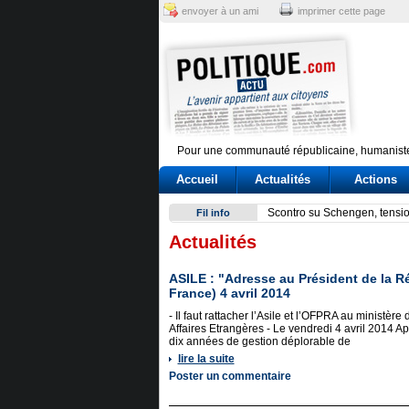
envoyer à un ami
imprimer cette page
Pour une communauté républicaine, humaniste
Accueil
Actualités
Actions
Scontro su Schengen, tensio
Fil info
Actualités
ASILE : "Adresse au Président de la 
France) 4 avril 2014
- Il faut rattacher l’Asile et l’OFPRA au ministère 
Affaires Etrangères - Le vendredi 4 avril 2014 A
dix années de gestion déplorable de
lire la suite
Poster un commentaire