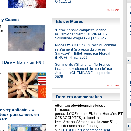
GREECE)
N
suite >>
a y Gasset
Elus & Maires
U
7
"Déracinons le complexe techno-
sa
militaro-financier" CHEMINADE -
Solidarité&Progrès - 4 juin 2026
Procès #SARKOZY : "C’est fou comme
ils s’aiment (à propos du procès
Sarkozy)" – Billet rouge par Floréal
(PRCF) - 4 mai 2026
 Dire « Non » au FN !
Sommet de #Shanghai : "la France
face au basculement du monde" par
Jacques #CHEMINADE - septembre
p
4
2025
suite >>
Derniers commentaires
ottomansefevideempirebrics :
r-républicain - «
l’arnaque
genocideJOE,demonENformeHumaîne,ET
 deux puissances en
SES ACOLYTES, utilisent la
PARIS
tech.Vimanas Vimanas de la zone 51: ;
c’est là Lanka base échange…
sur
PÉTROLE : "Le secret des sept
ons