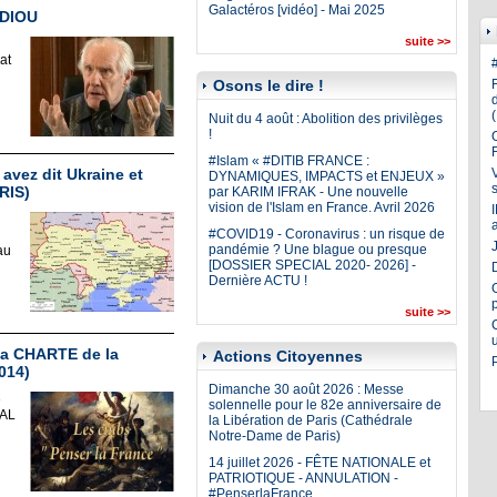
Galactéros [vidéo] - Mai 2025
ADIOU
suite >>
at
Osons le dire !
Nuit du 4 août : Abolition des privilèges
!
#Islam « #DITIB FRANCE :
 avez dit Ukraine et
DYNAMIQUES, IMPACTS et ENJEUX »
RIS)
par KARIM IFRAK - Une nouvelle
vision de l'Islam en France. Avril 2026
#COVID19 - Coronavirus : un risque de
J
pandémie ? Une blague ou presque
au
[DOSSIER SPECIAL 2020- 2026] -
Dernière ACTU !
suite >>
la CHARTE de la
Actions Citoyennes
014)
Dimanche 30 août 2026 : Messe
e
solennelle pour le 82e anniversaire de
AL
la Libération de Paris (Cathédrale
Notre-Dame de Paris)
14 juillet 2026 - FÊTE NATIONALE et
PATRIOTIQUE - ANNULATION -
#PenserlaFrance