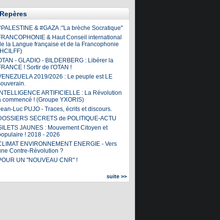
Repères
#PALESTINE & #GAZA :"La brèche Socratique"
FRANCOPHONIE & Haut Conseil international
de la Langue française et de la Francophonie
(HCILFF)
OTAN - GLADIO - BILDERBERG : Libérer la
FRANCE ! Sortir de l'OTAN !
VENEZUELA 2019/2026 : Le peuple est LE
souverain.
INTELLIGENCE ARTIFICIELLE : La Révolution
a commencé ! (Groupe YXORIS)
ean-Luc PUJO - Traces, écrits et discours.
DOSSIERS SECRETS de POLITIQUE-ACTU
GILETS JAUNES : Mouvement Citoyen et
populaire ! 2018 - 2026
CLIMAT ENVIRONNEMENT ENERGIE - Vers
une Contre-Révolution ?
POUR UN "NOUVEAU CNR" !
suite >>