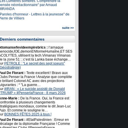
"Les Lumières sombres. Comprendre la
pensée néoréactionnaire" par Arnaud
MIRANDA
Paroles d'honneur - Lettres à la jeunesse" de
ierre de Villiers
suite >>
Derniers commentaires
ottomansefevideempirebrics :
l’arnaque
genocideJOE,demonENformeHumaîne,ET SES
ACOLYTES, utilisent la tech.Vimanas Vimanas
de la zone 51: ; c’est là Lanka base échange…
sur
PÉTROLE : "Le secret des sept soeurs"
(Géostratégie)
Paul De Florant :
Texte excellent ! Bravo aux
Clubs Penser la France ! Analyse que complète
e brillant Colonel AC avec des projections
ulgurantes : * "La guerre…
sur
#IRAN : « Le suicide assisté de Donald
#TRUMP » #PenserlaFrance - 8 mars 2026
Anne-Marie :
De la France. Oui, la France est
confrontée à plusieurs changements
stratégiques mondiaux, comme le dit Jean-Luc
Pujo. Et comme le souligne le…
sur
BONNES FÊTES 2025 à tous !
Paul De Florant :
#EtatPalestinien : Erreur en
décalage de la diplomatie Française ! Comme
le disent les Clubs #PenserlaFrance