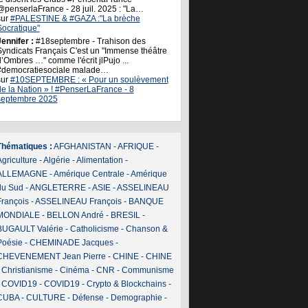
@penserlaFrance - 28 juil. 2025 : "La…
sur
#PALESTINE & #GAZA :"La brèche
Socratique"
ennifer :
#18septembre - Trahison des
Syndicats Français C'est un "Immense théâtre
’Ombres …" comme l'écrit jlPujo ...
#democratiesociale malade…
sur
#10SEPTEMBRE : « Pour un soulèvement
de la Nation » ! #PenserLaFrance - 8
septembre 2025
Thématiques :
AFGHANISTAN
-
AFRIQUE
-
griculture
-
Algérie
-
Alimentation
-
ALLEMAGNE
-
Amérique Centrale
-
Amérique
du Sud
-
ANGLETERRE
-
ASIE
-
ASSELINEAU
François
-
ASSELINEAU François
-
BANQUE
MONDIALE
-
BELLON André
-
BRESIL
-
BUGAULT Valérie
-
Catholicisme
-
Chanson &
Poésie
-
CHEMINADE Jacques
-
CHEVENEMENT Jean Pierre
-
CHINE
-
CHINE
-
Christianisme
-
Cinéma
-
CNR
-
Communisme
-
COVID19
-
COVID19
-
Crypto & Blockchains
-
CUBA
-
CULTURE
-
Défense
-
Demographie
-