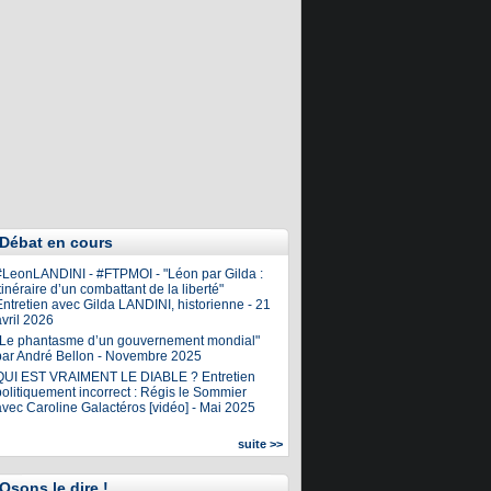
Débat en cours
#LeonLANDINI - #FTPMOI - "Léon par Gilda :
tinéraire d’un combattant de la liberté"
ntretien avec Gilda LANDINI, historienne - 21
vril 2026
"Le phantasme d’un gouvernement mondial"
par André Bellon - Novembre 2025
QUI EST VRAIMENT LE DIABLE ? Entretien
olitiquement incorrect : Régis le Sommier
avec Caroline Galactéros [vidéo] - Mai 2025
suite >>
Osons le dire !