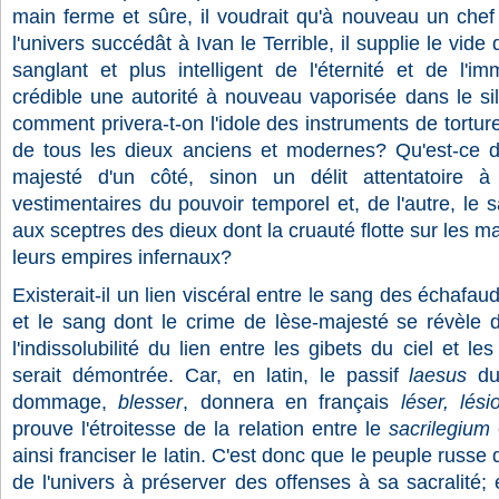
main ferme et sûre, il voudrait qu'à nouveau un chef
l'univers succédât à Ivan le Terrible, il supplie le vide
sanglant et plus intelligent de l'éternité et de l'i
crédible une autorité à nouveau vaporisée dans le sile
comment privera-t-on l'idole des instruments de tortur
de tous les dieux anciens et modernes? Qu'est-ce d
majesté d'un côté, sinon un délit attentatoire à
vestimentaires du pouvoir temporel et, de l'autre, le 
aux sceptres des dieux dont la cruauté flotte sur les 
leurs empires infernaux?
Existerait-il un lien viscéral entre le sang des échafa
et le sang dont le crime de lèse-majesté se révèle
l'indissolubilité du lien entre les gibets du ciel et 
serait démontrée. Car, en latin, le passif
laesus
du
dommage,
blesser
, donnera en français
léser, lés
prouve l'étroitesse de la relation entre le
sacrilegium
ainsi franciser le latin. C'est donc que le peuple rus
de l'univers à préserver des offenses à sa sacralité; 