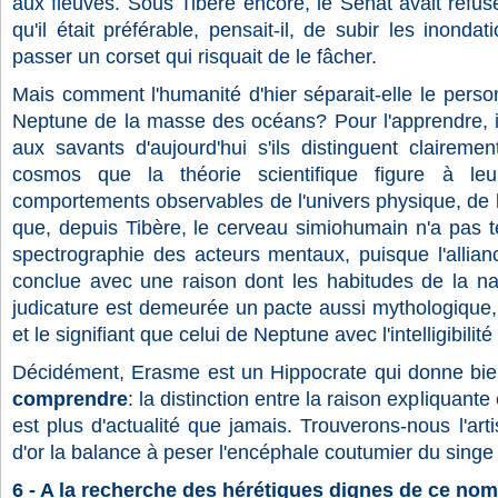
aux fleuves. Sous Tibère encore, le Sénat avait refusé
qu'il était préférable, pensait-il, de subir les inond
passer un corset qui risquait de le fâcher.
Mais comment l'humanité d'hier séparait-elle le pers
Neptune de la masse des océans? Pour l'apprendre, i
aux savants d'aujourd'hui s'ils distinguent claireme
cosmos que la théorie scientifique figure à le
comportements observables de l'univers physique, de l'
que, depuis Tibère, le cerveau simiohumain n'a pas t
spectrographie des acteurs mentaux, puisque l'allian
conclue avec une raison dont les habitudes de la nat
judicature est demeurée un pacte aussi mythologique, 
et le signifiant que celui de Neptune avec l'intelligibili
Décidément, Erasme est un Hippocrate qui donne bien 
comprendre
: la distinction entre la raison expliquante
est plus d'actualité que jamais. Trouverons-nous l'art
d'or la balance à peser l'encéphale coutumier du singe
6 - A la recherche des hérétiques dignes de ce nom