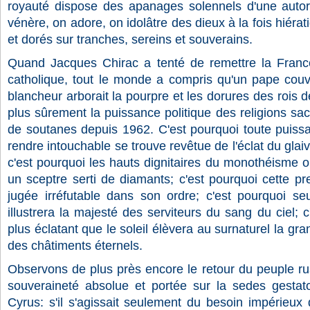
royauté dispose des apanages solennels d'une autor
vénère, on adore, on idolâtre des dieux à la fois hiérat
et dorés sur tranches, sereins et souverains.
Quand Jacques Chirac a tenté de remettre la France
catholique, tout le monde a compris qu'un pape couve
blancheur arborait la pourpre et les dorures des rois d
plus sûrement la puissance politique des religions sacri
de soutanes depuis 1962. C'est pourquoi toute puissa
rendre intouchable se trouve revêtue de l'éclat du gla
c'est pourquoi les hauts dignitaires du monothéisme 
un sceptre serti de diamants; c'est pourquoi cette preuv
jugée irréfutable dans son ordre; c'est pourquoi se
illustrera la majesté des serviteurs du sang du ciel; 
plus éclatant que le soleil élèvera au surnaturel la gra
des châtiments éternels.
Observons de plus près encore le retour du peuple r
souveraineté absolue et portée sur la sedes gestat
Cyrus: s'il s'agissait seulement du besoin impérieux 