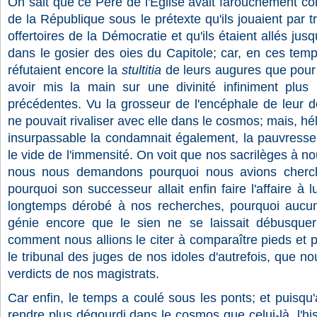
On sait que ce Père de l'Eglise avait farouchement con
de la République sous le prétexte qu'ils jouaient par 
offertoires de la Démocratie et qu'ils étaient allés jus
dans le gosier des oies du Capitole; car, en ces tem
réfutaient encore la
stultitia
de leurs augures que pour l
avoir mis la main sur une divinité infiniment plus i
précédentes. Vu la grosseur de l'encéphale de leur d
ne pouvait rivaliser avec elle dans le cosmos; mais, hél
insurpassable la condamnait également, la pauvresse,
le vide de l'immensité. On voit que nos sacrilèges à no
nous nous demandons pourquoi nous avions cherché
pourquoi son successeur allait enfin faire l'affaire à lui
longtemps dérobé à nos recherches, pourquoi aucun
génie encore que le sien ne se laissait débusquer 
comment nous allions le citer à comparaître pieds et po
le tribunal des juges de nos idoles d'autrefois, que n
verdicts de nos magistrats.
Car enfin, le temps a coulé sous les ponts; et puisqu'
rendre plus dégourdi dans le cosmos que celui-là, l'his