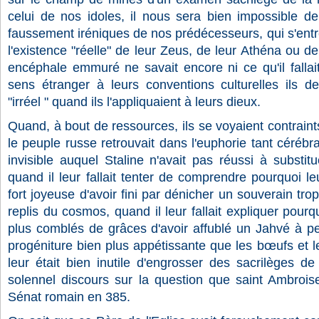
celui de nos idoles, il nous sera bien impossible d
faussement iréniques de nos prédécesseurs, qui s'entre
l'existence "réelle" de leur Zeus, de leur Athéna ou d
encéphale emmuré ne savait encore ni ce qu'il fallait 
sens étranger à leurs conventions culturelles ils deva
"irréel " quand ils l'appliquaient à leurs dieux.
Quand, à bout de ressources, ils se voyaient contrai
le peuple russe retrouvait dans l'euphorie tant cérébr
invisible auquel Staline n'avait pas réussi à substi
quand il leur fallait tenter de comprendre pourquoi l
fort joyeuse d'avoir fini par dénicher un souverain tr
replis du cosmos, quand il leur fallait expliquer pourqu
plus comblés de grâces d'avoir affublé un Jahvé à pe
progéniture bien plus appétissante que les bœufs et l
leur était bien inutile d'engrosser des sacrilèges de
solennel discours sur la question que saint Ambrois
Sénat romain en 385.