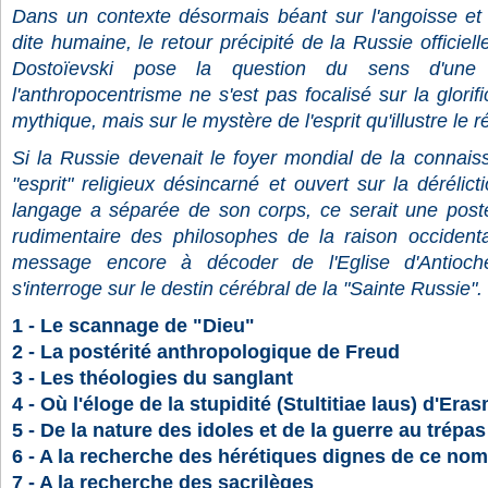
Dans un contexte désormais béant sur l'angoisse et l
dite humaine, le retour précipité de la Russie officiell
Dostoïevski pose la question du sens d'une r
l'anthropocentrisme ne s'est pas focalisé sur la glorifi
mythique, mais sur le mystère de l'esprit qu'illustre le r
Si la Russie devenait le foyer mondial de la connais
"esprit" religieux désincarné et ouvert sur la dérélic
langage a séparée de son corps, ce serait une posté
rudimentaire des philosophes de la raison occiden
message encore à décoder de l'Eglise d'Antioche.
s'interroge sur le destin cérébral de la "Sainte Russie".
1 -
Le scannage de "Dieu"
2 - La postérité anthropologique de Freud
3 - Les théologies du sanglant
4 - Où l'éloge de la stupidité (Stultitiae laus) d'Er
5 - De la nature des idoles et de la guerre au trépas
6 - A la recherche des hérétiques dignes de ce nom
7 - A la recherche des sacrilèges