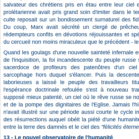
salvateur des chrétiens pris en étau entre leur ciel 
prolétarienne avait pris grand soin d'imiter dans le t
culte reposait sur un bondissement surnaturel des fid
Du coup, Marx avait sécrété un clergé de prêcheu
rédempteurs confits en dévotions réjouissantes et sp
du cercueil non moins miraculeux que le précédent - le
Quand les goulags d'une nouvelle sainteté infernale 
de l'inquisition, la foi incandescente du peuple russe s
sacerdoce de profiteurs des patenôtres d'un ciel
sarcophage hors duquel s'élancer. Puis la descen
laborieuses a laissé le peuple des travailleurs tit
l'espérance doctrinale refoulée s'est à nouveau tr
supposé mieux patenté, un ciel où le rêve russe se no
et de la pompe des dignitaires de l'Eglise. Jamais l'his
n'avait illustré sur une période aussi courte le cycle 
des résurrections auquel obéit la piété d'une humani
entre la terre des damnés et le ciel des
"félicités éterne
13 - Le nouvel observatoire de l'humanité