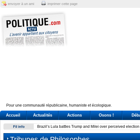
envoyer à un ami
imprimer cette page
Pour une communauté républicaine, humaniste et écologique.
Accueil
Actualités
Actions
Osons !
Déb
Brazil’s Lula battles Trump and Milei over perceived electio
Fil info
Tribunes de Philosophes