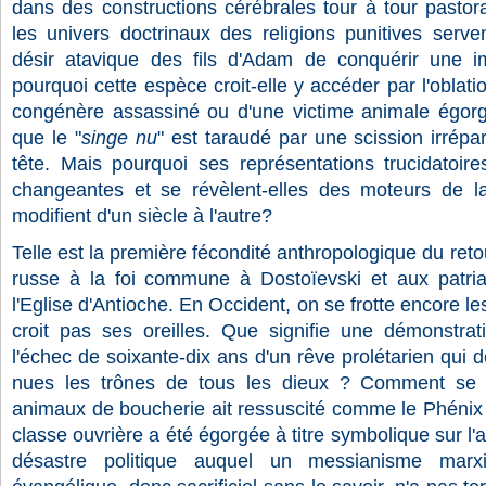
dans des constructions cérébrales tour à tour pastora
les univers doctrinaux des religions punitives serve
désir atavique des fils d'Adam de conquérir une im
pourquoi cette espèce croit-elle y accéder par l'oblat
congénère assassiné ou d'une victime animale égorg
que le "
singe nu
" est taraudé par une scission irrépa
tête. Mais pourquoi ses représentations trucidatoires
changeantes et se révèlent-elles des moteurs de l
modifient d'un siècle à l'autre?
Telle est la première fécondité anthropologique du reto
russe à la foi commune à Dostoïevski et aux patria
l'Eglise d'Antioche. En Occident, on se frotte encore le
croit pas ses oreilles. Que signifie une démonstrat
l'échec de soixante-dix ans d'un rêve prolétarien qui d
nues les trônes de tous les dieux ? Comment se fai
animaux de boucherie ait ressuscité comme le Phénix 
classe ouvrière a été égorgée à titre symbolique sur l'a
désastre politique auquel un messianisme marxist