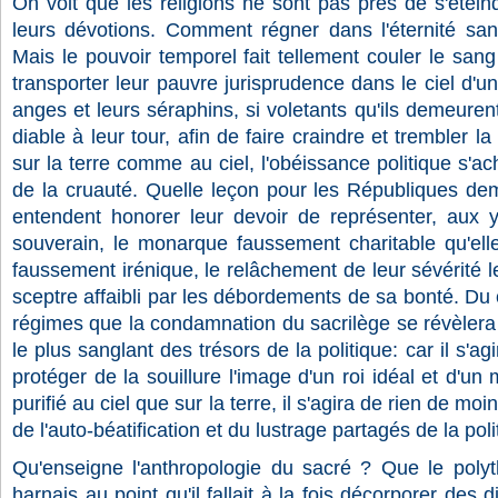
On voit que les religions ne sont pas près de s'étein
leurs dévotions. Comment régner dans l'éternité sa
Mais le pouvoir temporel fait tellement couler le san
transporter leur pauvre jurisprudence dans le ciel d'u
anges et leurs séraphins, si voletants qu'ils demeuren
diable à leur tour, afin de faire craindre et trembler l
sur la terre comme au ciel, l'obéissance politique s'ach
de la cruauté. Quelle leçon pour les Républiques dem
entendent honorer leur devoir de représenter, aux 
souverain, le monarque faussement charitable qu'elle
faussement irénique, le relâchement de leur sévérité 
sceptre affaibli par les débordements de sa bonté. Du 
régimes que la condamnation du sacrilège se révèlera à
le plus sanglant des trésors de la politique: car il s'a
protéger de la souillure l'image d'un roi idéal et d'un mo
purifié au ciel que sur la terre, il s'agira de rien de mo
de l'auto-béatification et du lustrage partagés de la polit
Qu'enseigne l'anthropologie du sacré ? Que le polyth
harnais au point qu'il fallait à la fois décorporer de