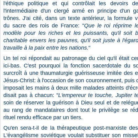
l'éthique politique et qui contrôlait les devoirs 
l'intermédiaire d'un clergé armé en principe d'un g
trônes. J'ai cité, dans un texte antérieur, la formule
du sacre des rois de France: "
Que le roi réprime le
modèle pour les riches et les puissants, qu'il soit
charitable envers les pauvres, qu'il soit juste à l'égar
travaille à la paix entre les nations.
"
Un tel roi répondait au patronage du ciel qu'il était c
ici-bas. C'est pourquoi la fonction sacerdotale du s
surcroît à une thaumaturgie guérisseuse imitée des 
Jésus-Christ: à l'occasion de son couronnement, puis
imposait les mains à deux mille malades atteints d'éc
disait pas à chacun: "
L'empereur te touche, Jupiter te
soin de réserver la guérison à Dieu seul et de relégue
au rang de mandataires dont tout le privilège se réd
rituel rendu efficace par un tiers.
Qu'en sera-t-il de la thérapeutique post-marxiste de
L'évangélisme soviétique voulait substituer son missel