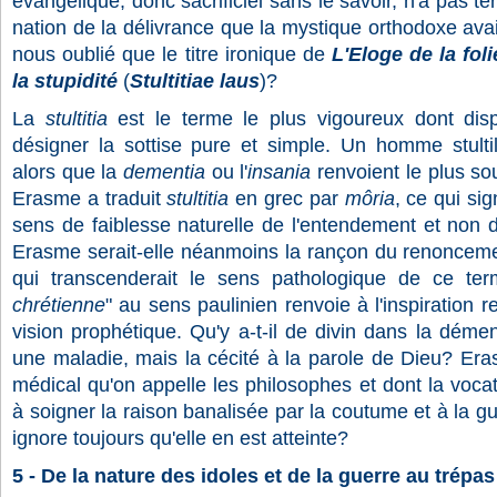
évangélique, donc sacrificiel sans le savoir, n'a pas ter
nation de la délivrance que la mystique orthodoxe avait 
nous oublié que le titre ironique de
L'Eloge de la fol
la stupidité
(
Stultitiae laus
)?
La
stultitia
est le terme le plus vigoureux dont disp
désigner la sottise pure et simple. Un homme stulti
alors que la
dementia
ou l'
insania
renvoient le plus so
Erasme a traduit
stultitia
en grec par
môria
, ce qui si
sens de faiblesse naturelle de l'entendement et non de
Erasme serait-elle néanmoins la rançon du renonceme
qui transcenderait le sens pathologique de ce te
chrétienne
" au sens paulinien renvoie à l'inspiration r
vision prophétique. Qu'y a-t-il de divin dans la démen
une maladie, mais la cécité à la parole de Dieu? Erasm
médical qu'on appelle les philosophes et dont la vocat
à soigner la raison banalisée par la coutume et à la gu
ignore toujours qu'elle en est atteinte?
5 - De la nature des idoles et de la guerre au trépas