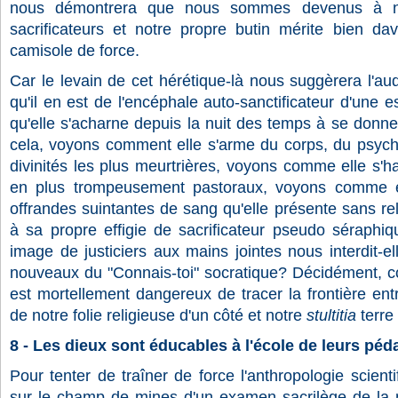
nous démontrera que nous sommes devenus à 
sacrificateurs et notre propre butin mérite bien da
camisole de force.
Car le levain de cet hérétique-là nous suggèrera l'
qu'il en est de l'encéphale auto-sanctificateur d'une
qu'elle s'acharne depuis la nuit des temps à se donner
cela, voyons comment elle s'arme du corps, du psyc
divinités les plus meurtrières, voyons comme elle s'h
en plus trompeusement pastoraux, voyons comme elle
offrandes suintantes de sang qu'elle présente sans r
à sa propre effigie de sacrificateur pseudo séraphiq
image de justiciers aux mains jointes nous interdit-e
nouveaux du "Connais-toi" socratique? Décidément, c
est mortellement dangereux de tracer la frontière ent
de notre folie religieuse d'un côté et notre
stultitia
terre 
8 - Les dieux sont éducables à l'école de leurs pé
Pour tenter de traîner de force l'anthropologie scient
sur le champ de mines d'un examen sacrilège de la 