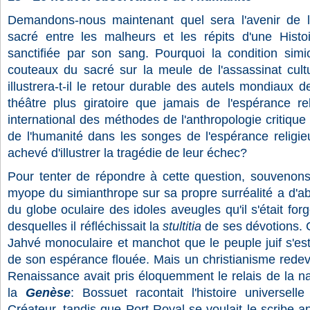
Demandons-nous maintenant quel sera l'avenir de 
sacré entre les malheurs et les répits d'une Histoi
sanctifiée par son sang. Pourquoi la condition simio
couteaux du sacré sur la meule de l'assassinat cul
illustrera-t-il le retour durable des autels mondiaux 
théâtre plus giratoire que jamais de l'espérance r
international des méthodes de l'anthropologie critique
de l'humanité dans les songes de l'espérance religi
achevé d'illustrer la tragédie de leur échec?
Pour tenter de répondre à cette question, souvenon
myope du simianthrope sur sa propre surréalité a d'a
du globe oculaire des idoles aveugles qu'il s'était forg
desquelles il réfléchissait la
stultitia
de ses dévotions. C
Jahvé monoculaire et manchot que le peuple juif s'est 
de son espérance flouée. Mais un christianisme redev
Renaissance avait pris éloquemment le relais de la n
la
Genèse
: Bossuet racontait l'histoire universell
Créateur, tandis que Port Royal se voulait le scribe a