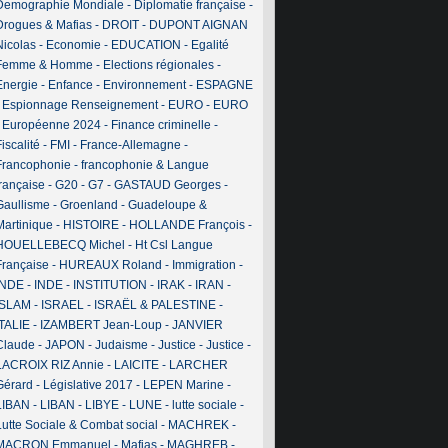
Demographie Mondiale
-
Diplomatie française
-
Drogues & Mafias
-
DROIT
-
DUPONT AIGNAN
Nicolas
-
Economie
-
EDUCATION
-
Egalité
Femme & Homme
-
Elections régionales
-
Energie
-
Enfance
-
Environnement
-
ESPAGNE
-
Espionnage Renseignement
-
EURO
-
EURO
-
Européenne 2024
-
Finance criminelle
-
iscalité
-
FMI
-
France-Allemagne
-
Francophonie
-
francophonie & Langue
française
-
G20
-
G7
-
GASTAUD Georges
-
Gaullisme
-
Groenland
-
Guadeloupe &
Martinique
-
HISTOIRE
-
HOLLANDE François
-
HOUELLEBECQ Michel
-
Ht Csl Langue
Française
-
HUREAUX Roland
-
Immigration
-
INDE
-
INDE
-
INSTITUTION
-
IRAK
-
IRAN
-
ISLAM
-
ISRAEL
-
ISRAËL & PALESTINE
-
ITALIE
-
IZAMBERT Jean-Loup
-
JANVIER
Claude
-
JAPON
-
Judaisme
-
Justice
-
Justice
-
LACROIX RIZ Annie
-
LAICITE
-
LARCHER
Gérard
-
Législative 2017
-
LEPEN Marine
-
LIBAN
-
LIBAN
-
LIBYE
-
LUNE
-
lutte sociale
-
Lutte Sociale & Combat social
-
MACHREK
-
MACRON Emmanuel
-
Mafias
-
MAGHREB
-