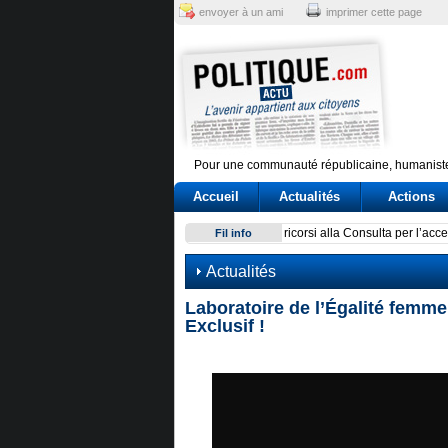
envoyer à un ami
imprimer cette page
Pour une communauté républicaine, humaniste
Accueil
Actualités
Actions
Un’associazione del Nord: la 
Fil info
Actualités
Laboratoire de l’Égalité femm
Exclusif !