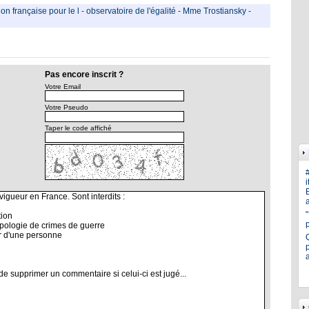
on française pour le l
-
observatoire de l'égalité
-
Mme Trostiansky
-
Pas encore inscrit ?
Votre Email
Votre Pseudo
Taper le code affiché
i
E
a
p