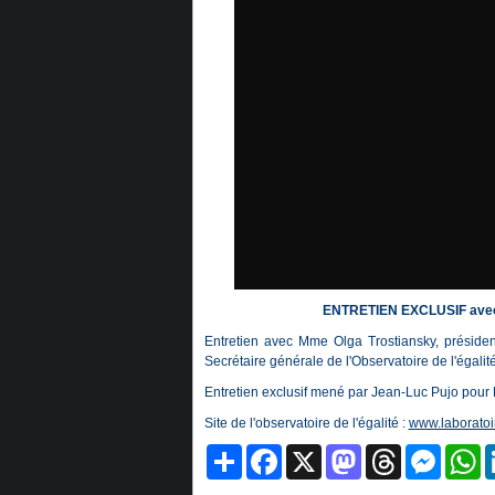
ENTRETIEN EXCLUSIF avec 
Entretien avec Mme Olga Trostiansky, préside
Secrétaire générale de l'Observatoire de l'égalité
Entretien exclusif mené par Jean-Luc Pujo pour
Site de l'observatoire de l'égalité :
www.laboratoi
Partager
Facebook
X
Mastodon
Threads
Messeng
W