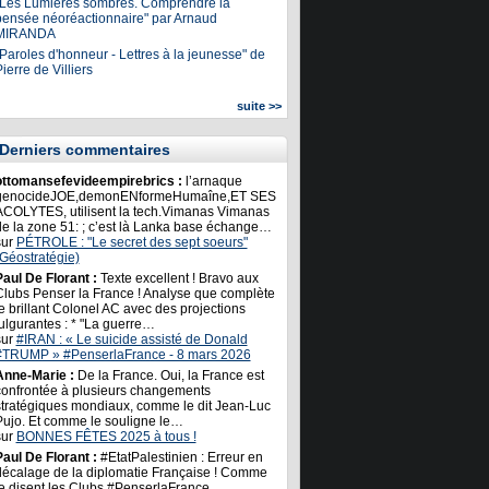
"Les Lumières sombres. Comprendre la
pensée néoréactionnaire" par Arnaud
MIRANDA
Paroles d'honneur - Lettres à la jeunesse" de
ierre de Villiers
suite >>
Derniers commentaires
ottomansefevideempirebrics :
l’arnaque
genocideJOE,demonENformeHumaîne,ET SES
ACOLYTES, utilisent la tech.Vimanas Vimanas
de la zone 51: ; c’est là Lanka base échange…
sur
PÉTROLE : "Le secret des sept soeurs"
(Géostratégie)
Paul De Florant :
Texte excellent ! Bravo aux
Clubs Penser la France ! Analyse que complète
e brillant Colonel AC avec des projections
ulgurantes : * "La guerre…
sur
#IRAN : « Le suicide assisté de Donald
#TRUMP » #PenserlaFrance - 8 mars 2026
Anne-Marie :
De la France. Oui, la France est
confrontée à plusieurs changements
stratégiques mondiaux, comme le dit Jean-Luc
Pujo. Et comme le souligne le…
sur
BONNES FÊTES 2025 à tous !
Paul De Florant :
#EtatPalestinien : Erreur en
décalage de la diplomatie Française ! Comme
le disent les Clubs #PenserlaFrance