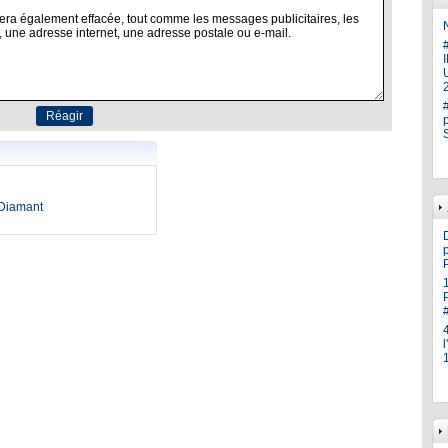
N
U
oDiamant
p