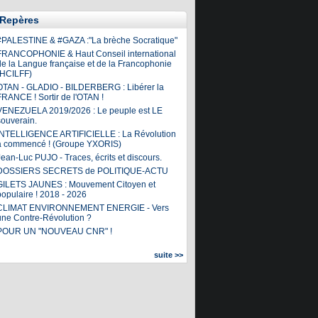
Repères
#PALESTINE & #GAZA :"La brèche Socratique"
FRANCOPHONIE & Haut Conseil international
de la Langue française et de la Francophonie
(HCILFF)
OTAN - GLADIO - BILDERBERG : Libérer la
FRANCE ! Sortir de l'OTAN !
VENEZUELA 2019/2026 : Le peuple est LE
souverain.
INTELLIGENCE ARTIFICIELLE : La Révolution
a commencé ! (Groupe YXORIS)
ean-Luc PUJO - Traces, écrits et discours.
DOSSIERS SECRETS de POLITIQUE-ACTU
GILETS JAUNES : Mouvement Citoyen et
populaire ! 2018 - 2026
CLIMAT ENVIRONNEMENT ENERGIE - Vers
une Contre-Révolution ?
POUR UN "NOUVEAU CNR" !
suite >>