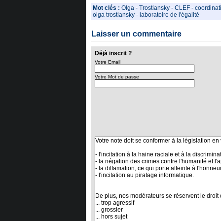
Mot clés :
Olga
-
Trostiansky
-
CLEF
-
coordinati
olga trostiansky
-
laboratoire de l'égalité
Laisser un commentaire
Déjà inscrit ?
Votre Email
Votre Mot de passe