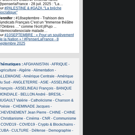
@penserlaFrance - 28 juil. 2025 : "La…
sur
#PALESTINE & #GAZA :"La brèche
Socratique"
ennifer :
#18septembre - Trahison des
Syndicats Français C'est un "Immense théâtre
’Ombres …" comme l'écrit jlPujo ...
#democratiesociale malade…
sur
#10SEPTEMBRE : « Pour un soulèvement
de la Nation » ! #PenserLaFrance - 8
septembre 2025
Thématiques :
AFGHANISTAN
-
AFRIQUE
-
griculture
-
Algérie
-
Alimentation
-
ALLEMAGNE
-
Amérique Centrale
-
Amérique
du Sud
-
ANGLETERRE
-
ASIE
-
ASSELINEAU
François
-
ASSELINEAU François
-
BANQUE
MONDIALE
-
BELLON André
-
BRESIL
-
BUGAULT Valérie
-
Catholicisme
-
Chanson &
Poésie
-
CHEMINADE Jacques
-
CHEVENEMENT Jean Pierre
-
CHINE
-
CHINE
-
Christianisme
-
Cinéma
-
CNR
-
Communisme
-
COVID19
-
COVID19
-
Crypto & Blockchains
-
CUBA
-
CULTURE
-
Défense
-
Demographie
-