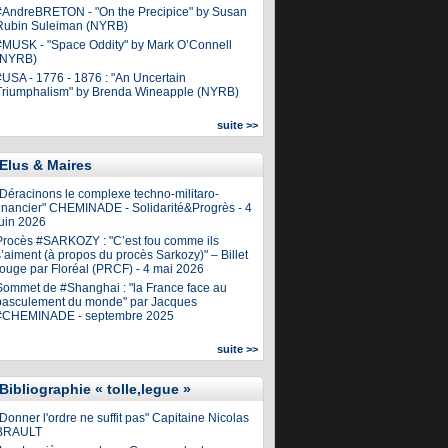
#AndreBRETON - "On the Precipice" by Susan
Rubin Suleiman (NYRB)
#MUSK - "Space Oddity" by Mark O’Connell
(NYRB)
#USA - 1776 - 1876 : "An Uncertain
Triumphalism" by Brenda Wineapple (NYRB)
suite >>
Elus & Maires
"Déracinons le complexe techno-militaro-
financier" CHEMINADE - Solidarité&Progrès - 4
juin 2026
Procès #SARKOZY : "C’est fou comme ils
’aiment (à propos du procès Sarkozy)" – Billet
rouge par Floréal (PRCF) - 4 mai 2026
Sommet de #Shanghai : "la France face au
basculement du monde" par Jacques
#CHEMINADE - septembre 2025
suite >>
Bibliographie « tolle,legue »
Donner l'ordre ne suffit pas" Capitaine Nicolas
BRAULT