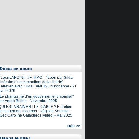
Débat en cours
#LeonLANDINI - #FTPMOI - "Léon par Gilda :
tinéraire d’un combattant de la liberté"
ntretien avec Gilda LANDINI, historienne - 21
vril 2026
"Le phantasme d’un gouvernement mondial"
par André Bellon - Novembre 2025
QUI EST VRAIMENT LE DIABLE ? Entretien
olitiquement incorrect : Régis le Sommier
avec Caroline Galactéros [vidéo] - Mai 2025
suite >>
Osons le dire !