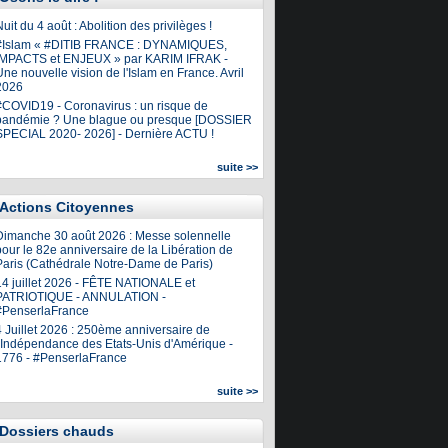
uit du 4 août : Abolition des privilèges !
#Islam « #DITIB FRANCE : DYNAMIQUES,
IMPACTS et ENJEUX » par KARIM IFRAK -
ne nouvelle vision de l'Islam en France. Avril
2026
#COVID19 - Coronavirus : un risque de
pandémie ? Une blague ou presque [DOSSIER
SPECIAL 2020- 2026] - Dernière ACTU !
suite >>
Actions Citoyennes
Dimanche 30 août 2026 : Messe solennelle
our le 82e anniversaire de la Libération de
Paris (Cathédrale Notre-Dame de Paris)
14 juillet 2026 - FÊTE NATIONALE et
PATRIOTIQUE - ANNULATION -
#PenserlaFrance
4 Juillet 2026 : 250ème anniversaire de
l'Indépendance des Etats-Unis d'Amérique -
1776 - #PenserlaFrance
suite >>
Dossiers chauds