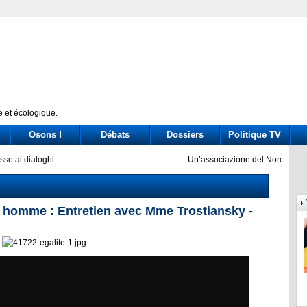
 et écologique.
Osons !
Débats
Dossiers
Politique TV
sfida dei governatori nella Pontida di Salvini
Delmas
e homme : Entretien avec Mme Trostiansky -