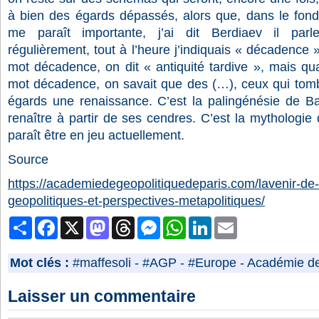
à bien des égards dépassés, alors que, dans le fond,
me paraît importante, j’ai dit Berdiaev il parl
régulièrement, tout à l’heure j’indiquais « décadence 
mot décadence, on dit « antiquité tardive », mais qu
mot décadence, on savait que des (…), ceux qui tom
égards une renaissance. C’est la palingénésie de Ba
renaître à partir de ses cendres. C’est la mythologie
paraît être en jeu actuellement.
Source
https://academiedegeopolitiquedeparis.com/lavenir-de
geopolitiques-et-perspectives-metapolitiques/
Partager
Facebook
X
Mastodon
Threads
Messenger
WhatsApp
LinkedIn
Email
Mot clés :
#maffesoli
-
#AGP
-
#Europe
-
Académie de 
Laisser un commentaire