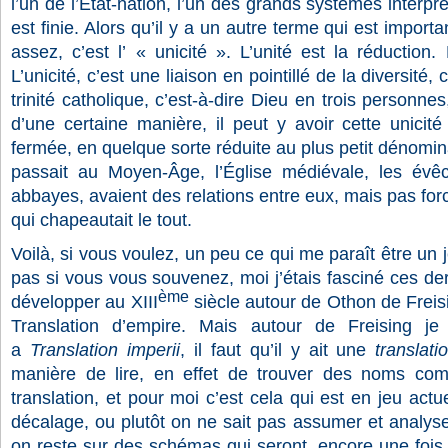
l’un de l’État-nation, l’un des grands systèmes interpré
est finie. Alors qu’il y a un autre terme qui est impor
assez, c’est l’ « unicité ». L’unité est la réduction. L
L’unicité, c’est une liaison en pointillé de la diversité,
trinité catholique, c’est-à-dire Dieu en trois personn
d’une certaine manière, il peut y avoir cette unicit
fermée, en quelque sorte réduite au plus petit dénomi
passait au Moyen-Âge, l’Église médiévale, les évê
abbayes, avaient des relations entre eux, mais pas f
qui chapeautait le tout.
Voilà, si vous voulez, un peu ce qui me paraît être un 
pas si vous vous souvenez, moi j’étais fasciné ces de
ème
développer au XIII
siècle autour de Othon de Freis
Translation d’empire. Mais autour de Freising je
a
Translation imperii
, il faut qu’il y ait une
translati
manière de lire, en effet de trouver des noms co
translation, et pour moi c’est cela qui est en jeu a
décalage, ou plutôt on ne sait pas assumer et analys
on reste sur des schémas qui seront, encore une fois,