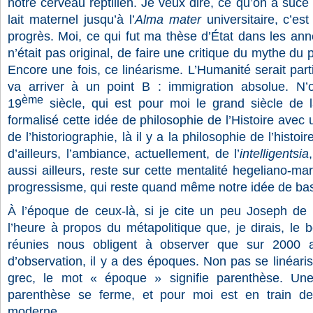
notre cerveau reptilien. Je veux dire, ce qu’on a sucé 
lait maternel jusqu’à l’
Alma mater
universitaire, c’es
progrès. Moi, ce qui fut ma thèse d’État dans les anné
n’était pas original, de faire une critique du mythe du
Encore une fois, ce linéarisme. L’Humanité serait part
va arriver à un point B : immigration absolue. N’
ème
19
siècle, qui est pour moi le grand siècle de 
formalisé cette idée de philosophie de l’Histoire avec u
de l’historiographie, là il y a la philosophie de l’histoi
d’ailleurs, l’ambiance, actuellement, de l’
intelligentsia
aussi ailleurs, reste sur cette mentalité hegeliano-ma
progressisme, qui reste quand même notre idée de ba
À l’époque de ceux-là, si je cite un peu Joseph de M
l’heure à propos du métapolitique que, je dirais, le b
réunies nous obligent à observer que sur 2000 
d’observation, il y a des époques. Non pas se linéar
grec, le mot « époque » signifie parenthèse. Une
parenthèse se ferme, et pour moi est en train de
moderne.