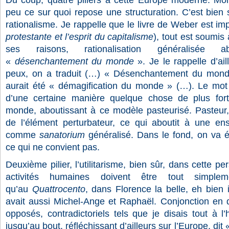
Du coup, quatre piliers à cette Europe moderne. Moi 
peu ce sur quoi repose une structuration. C’est bien sû
rationalisme. Je rappelle que le livre de Weber est im
protestante et l’esprit du capitalisme
), tout est soumis 
ses raisons, rationalisation généralisée 
«
désenchantement du monde
». Je le rappelle d’ail
peux, on a traduit (…) « Désenchantement du monde
aurait été « démagification du monde » (…). Le mot 
d’une certaine manière quelque chose de plus for
monde, aboutissant à ce modèle pasteurisé. Pasteur, 
de l’élément perturbateur, ce qui aboutit à une en
comme
sanatorium
généralisé. Dans le fond, on va 
ce qui ne convient pas.
Deuxième pilier, l’utilitarisme, bien sûr, dans cette pe
activités humaines doivent être tout simplem
qu’au
Quattrocento
, dans Florence la belle, eh bien i
avait aussi Michel-Ange et Raphaël. Conjonction en 
opposés, contradictoriels tels que je disais tout à 
jusqu’au bout, réfléchissant d’ailleurs sur l’Europe, dit