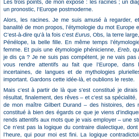
Les trois points, de mon exposé : les racines ; un dia
un pronostic, l’Europe postmoderne.
Alors, les racines. Je me suis amusé à regarder, et
banalité de mon propos, l’étymologie du mot Europe es
C’est-à-dire qu’à la fois c’est
Eurus
, Obs, la terre large
Pénélope, la belle fille. En même temps l’étymolog
femme. Et puis une étymologie phénicienne,
Ereb
, q
je dis ça ? Je ne suis pas compétent, je ne vais pas a
vous rendre attentifs au fait que l’Europe, dans l
incertaines, de langues et de mythologies pluriell
important. Gardons cette idée-là, et oublions le reste.
Mais c’est à partir de là que s’est constitué je dira
résultat, finalement, des rêves – et c’est sa spécialité, 
de mon maître Gilbert Durand – des histoires, des m
constitué à bien des égards ce que je viens d’indiquer
rends attentifs aux mots que je vais employer – une stru
Ce n’est pas la logique du contraire dialectique, dont
l’heure, qui pour moi est fini. La logique contradicto