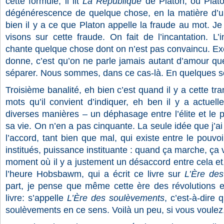
cette formule, il lit
La République
de Platon, où Plat
dégénérescence de quelque chose, en la matière d’un
bien il y a ce que Platon appelle la fraude au mot. Je
visons sur cette fraude. On fait de l’incantation. L’
chante quelque chose dont on n’est pas convaincu. Ex
donne, c’est qu’on ne parle jamais autant d’amour qu
séparer. Nous sommes, dans ce cas-là. En quelques sor
Troisième banalité, eh bien c’est quand il y a cette tra
mots qu’il convient d’indiquer, eh ben il y a actuel
diverses manières – un déphasage entre l’élite et le
sa vie. On n’en a pas cinquante. La seule idée que j’ai
l’accord, tant bien que mal, qui existe entre le pouvo
institués, puissance instituante : quand ça marche, ç
moment où il y a justement un désaccord entre cela et,
l’heure Hobsbawm, qui a écrit ce livre sur
L’Ère des
part, je pense que même cette ère des révolutions es
livre: s’appelle
L’Ère des soulèvements
, c’est-à-dire 
soulèvements en ce sens. Voilà un peu, si vous voulez,