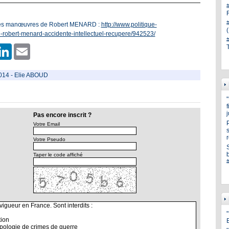
t les manœuvres de Robert MENARD :
http://www.politique-
-robert-menard-accidente-intellectuel-recupere/942523/
er
hatsApp
LinkedIn
Email
014
-
Elie ABOUD
Pas encore inscrit ?
Votre Email
s
Votre Pseudo
Taper le code affiché
"