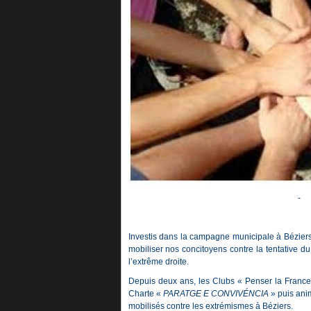
-
Investis dans la campagne municipale à Béziers,
mobiliser nos concitoyens contre la tentative du
l’extrême droite.
Depuis deux ans, les Clubs « Penser la France »
Charte «
PARATGE E CONVIVÉNCIA
» puis ani
mobilisés contre les extrémismes à Béziers.