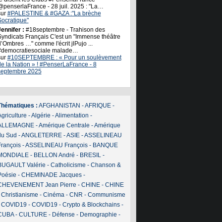
@penserlaFrance - 28 juil. 2025 : "La…
sur
#PALESTINE & #GAZA :"La brèche
Socratique"
ennifer :
#18septembre - Trahison des
Syndicats Français C'est un "Immense théâtre
’Ombres …" comme l'écrit jlPujo ...
#democratiesociale malade…
sur
#10SEPTEMBRE : « Pour un soulèvement
de la Nation » ! #PenserLaFrance - 8
septembre 2025
Thématiques :
AFGHANISTAN
-
AFRIQUE
-
griculture
-
Algérie
-
Alimentation
-
ALLEMAGNE
-
Amérique Centrale
-
Amérique
du Sud
-
ANGLETERRE
-
ASIE
-
ASSELINEAU
François
-
ASSELINEAU François
-
BANQUE
MONDIALE
-
BELLON André
-
BRESIL
-
BUGAULT Valérie
-
Catholicisme
-
Chanson &
Poésie
-
CHEMINADE Jacques
-
CHEVENEMENT Jean Pierre
-
CHINE
-
CHINE
-
Christianisme
-
Cinéma
-
CNR
-
Communisme
-
COVID19
-
COVID19
-
Crypto & Blockchains
-
CUBA
-
CULTURE
-
Défense
-
Demographie
-