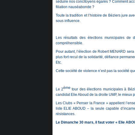
séduire nos concitoyens égarés ? Comment acce
filiation nauséabonde ?
Toute la tradition et l’histoire de Béziers jure a
sous influence.
Les résultats des élections municipales de di
compréhensible.
Pour autant, l’élection de Robert MENARD sera
plus fort recul de la solidarité, défiance perman
Etc.
Cette société de violence n’est pas la société que
ème
Le 2
tour des élections municipales à Bézi
candidat Elie Aboud de la droite UMP, le mieux p
Les Clubs « Penser la France » appellent l’ense
liste ELIE ABOUD – la seule capable d’incarne
résistances.
Le Dimanche 30 mars, il faut voter « Elie ABO