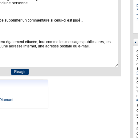
"
P
l
f
oDiamant