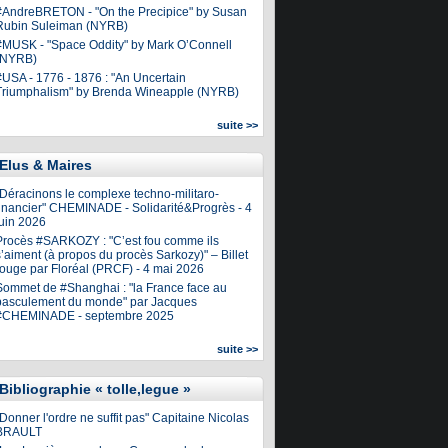
#AndreBRETON - "On the Precipice" by Susan
Rubin Suleiman (NYRB)
#MUSK - "Space Oddity" by Mark O’Connell
(NYRB)
#USA - 1776 - 1876 : "An Uncertain
Triumphalism" by Brenda Wineapple (NYRB)
suite >>
Elus & Maires
"Déracinons le complexe techno-militaro-
financier" CHEMINADE - Solidarité&Progrès - 4
juin 2026
Procès #SARKOZY : "C’est fou comme ils
’aiment (à propos du procès Sarkozy)" – Billet
rouge par Floréal (PRCF) - 4 mai 2026
Sommet de #Shanghai : "la France face au
basculement du monde" par Jacques
#CHEMINADE - septembre 2025
suite >>
Bibliographie « tolle,legue »
Donner l'ordre ne suffit pas" Capitaine Nicolas
BRAULT