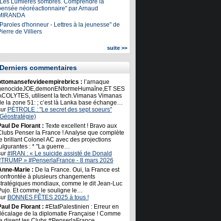
"Les Lumières sombres. Comprendre la
pensée néoréactionnaire" par Arnaud
MIRANDA
Paroles d'honneur - Lettres à la jeunesse" de
ierre de Villiers
suite >>
Derniers commentaires
ottomansefevideempirebrics :
l’arnaque
genocideJOE,demonENformeHumaîne,ET SES
ACOLYTES, utilisent la tech.Vimanas Vimanas
de la zone 51: ; c’est là Lanka base échange…
sur
PÉTROLE : "Le secret des sept soeurs"
(Géostratégie)
Paul De Florant :
Texte excellent ! Bravo aux
Clubs Penser la France ! Analyse que complète
e brillant Colonel AC avec des projections
ulgurantes : * "La guerre…
sur
#IRAN : « Le suicide assisté de Donald
#TRUMP » #PenserlaFrance - 8 mars 2026
Anne-Marie :
De la France. Oui, la France est
confrontée à plusieurs changements
stratégiques mondiaux, comme le dit Jean-Luc
Pujo. Et comme le souligne le…
sur
BONNES FÊTES 2025 à tous !
Paul De Florant :
#EtatPalestinien : Erreur en
décalage de la diplomatie Française ! Comme
le disent les Clubs #PenserlaFrance