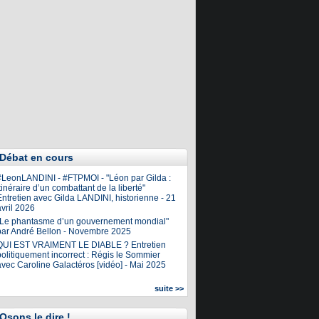
Débat en cours
#LeonLANDINI - #FTPMOI - "Léon par Gilda :
tinéraire d’un combattant de la liberté"
ntretien avec Gilda LANDINI, historienne - 21
vril 2026
"Le phantasme d’un gouvernement mondial"
par André Bellon - Novembre 2025
QUI EST VRAIMENT LE DIABLE ? Entretien
olitiquement incorrect : Régis le Sommier
avec Caroline Galactéros [vidéo] - Mai 2025
suite >>
Osons le dire !