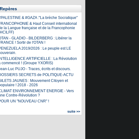
Repères
#PALESTINE & #GAZA :"La brèche Socratique"
FRANCOPHONIE & Haut Conseil international
de la Langue française et de la Francophonie
(HCILFF)
OTAN - GLADIO - BILDERBERG : Libérer la
FRANCE ! Sortir de l'OTAN !
VENEZUELA 2019/2026 : Le peuple est LE
souverain.
INTELLIGENCE ARTIFICIELLE : La Révolution
a commencé ! (Groupe YXORIS)
ean-Luc PUJO - Traces, écrits et discours.
DOSSIERS SECRETS de POLITIQUE-ACTU
GILETS JAUNES : Mouvement Citoyen et
populaire ! 2018 - 2026
CLIMAT ENVIRONNEMENT ENERGIE - Vers
une Contre-Révolution ?
POUR UN "NOUVEAU CNR" !
suite >>