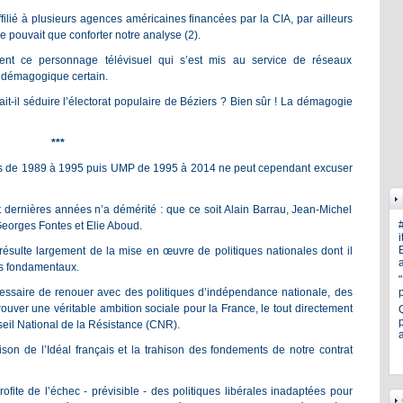
filié à plusieurs agences américaines financées par la CIA, par ailleurs
 pouvait que conforter notre analyse (2)
.
risent ce personnage télévisuel qui s’est mis au service de réseaux
t démagogique certain.
-il séduire l’électorat populaire de Béziers ? Bien sûr ! La démagogie
***
stes de 1989 à 1995 puis UMP de 1995 à 2014 ne peut cependant excuser
 dernières années n’a démérité : que ce soit Alain Barrau, Jean-Michel
orges Fontes et Elie Aboud.
i
E
résulte largement de la mise en œuvre de politiques nationales dont il
a
es fondamentaux.
cessaire de renouer avec des politiques d’indépendance nationale, des
ouver une véritable ambition sociale pour la France, le tout directement
p
eil National de la Résistance (CNR).
hison de l’Idéal français et la trahison des fondements de notre contrat
ite de l’échec - prévisible - des politiques libérales inadaptées pour