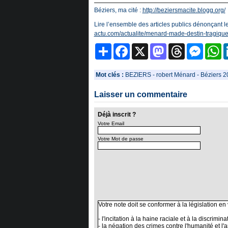
Béziers, ma cité :
http://beziersmacite.blogg.org/
Lire l’ensemble des articles publics dénonçan
actu.com/actualite/menard-made-destin-tragique
Partager
Facebook
X
Mastodon
Threads
Messeng
W
Mot clés :
BEZIERS
-
robert Ménard
-
Béziers 2
Laisser un commentaire
Déjà inscrit ?
Votre Email
Votre Mot de passe