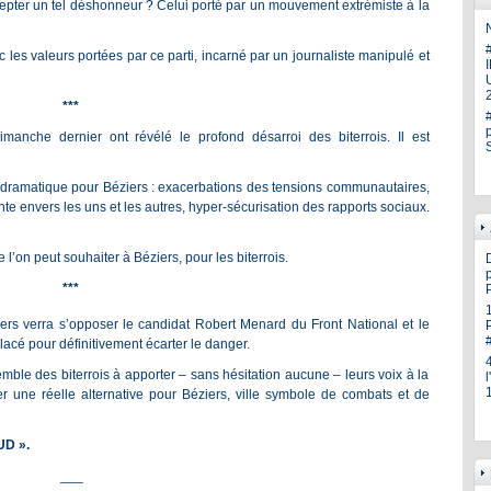
pter un tel déshonneur ? Celui porté par un mouvement extrémiste à la
N
vec les valeurs portées par ce parti, incarné par un journaliste manipulé et
U
***
manche dernier ont révélé le profond désarroi des biterrois. Il est
 dramatique pour Béziers : exacerbations des tensions communautaires,
ente envers les uns et les autres, hyper-sécurisation des rapports sociaux.
 l’on peut souhaiter à Béziers, pour les biterrois.
p
***
ers verra s’opposer le candidat Robert Menard du Front National et le
lacé pour définitivement écarter le danger.
mble des biterrois à apporter – sans hésitation aucune – leurs voix à la
r une réelle alternative pour Béziers, ville symbole de combats et de
UD ».
___