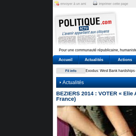
envoyer à un ami
imprimer cette page
Pour une communauté républicaine, humaniste
Accueil
Actualités
Actions
Sindicato italiano lleva a C
Fil info
Actualités
BEZIERS 2014 : VOTER « Elie A
France)