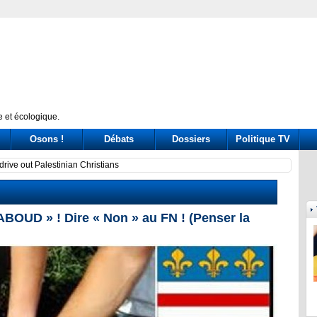
 et écologique.
Osons !
Débats
Dossiers
Politique TV
uba su solidaridad en centenario de Fidel
Exodus
BOUD » ! Dire « Non » au FN ! (Penser la