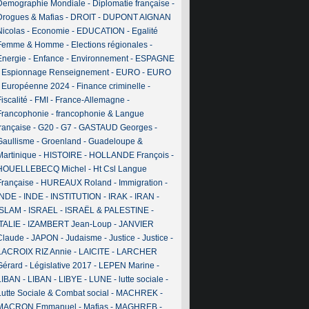
Demographie Mondiale
-
Diplomatie française
-
Drogues & Mafias
-
DROIT
-
DUPONT AIGNAN
Nicolas
-
Economie
-
EDUCATION
-
Egalité
Femme & Homme
-
Elections régionales
-
Energie
-
Enfance
-
Environnement
-
ESPAGNE
-
Espionnage Renseignement
-
EURO
-
EURO
-
Européenne 2024
-
Finance criminelle
-
iscalité
-
FMI
-
France-Allemagne
-
Francophonie
-
francophonie & Langue
française
-
G20
-
G7
-
GASTAUD Georges
-
Gaullisme
-
Groenland
-
Guadeloupe &
Martinique
-
HISTOIRE
-
HOLLANDE François
-
HOUELLEBECQ Michel
-
Ht Csl Langue
Française
-
HUREAUX Roland
-
Immigration
-
INDE
-
INDE
-
INSTITUTION
-
IRAK
-
IRAN
-
ISLAM
-
ISRAEL
-
ISRAËL & PALESTINE
-
ITALIE
-
IZAMBERT Jean-Loup
-
JANVIER
Claude
-
JAPON
-
Judaisme
-
Justice
-
Justice
-
LACROIX RIZ Annie
-
LAICITE
-
LARCHER
Gérard
-
Législative 2017
-
LEPEN Marine
-
LIBAN
-
LIBAN
-
LIBYE
-
LUNE
-
lutte sociale
-
Lutte Sociale & Combat social
-
MACHREK
-
MACRON Emmanuel
-
Mafias
-
MAGHREB
-