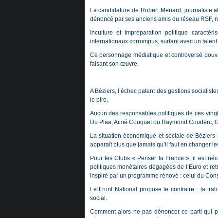
La candidature de Robert Menard, journaliste af
dénoncé par ses anciens amis du réseau RSF, ne
Inculture et impréparation politique caracté
internationaux corrompus, surfant avec un talen
Ce personnage médiatique et controversé pouvait
faisant son œuvre.
A Béziers, l’échec patent des gestions sociali
le pire.
Aucun des responsables politiques de ces vingt
Du Plaa, Aimé Couquet ou Raymond Couderc, Ge
La situation économique et sociale de Béziers 
apparaît plus que jamais qu’il faut en changer l
Pour les Clubs « Penser la France », il est né
politiques monétaires dégagées de l’Euro et retr
inspiré par un programme rénové : celui du Cons
Le Front National propose le contraire : la tra
social.
Comment alors ne pas dénoncer ce parti qui prof