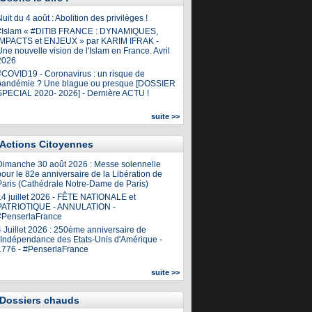
uit du 4 août : Abolition des privilèges !
#Islam « #DITIB FRANCE : DYNAMIQUES,
IMPACTS et ENJEUX » par KARIM IFRAK -
ne nouvelle vision de l'Islam en France. Avril
2026
#COVID19 - Coronavirus : un risque de
pandémie ? Une blague ou presque [DOSSIER
SPECIAL 2020- 2026] - Dernière ACTU !
suite >>
Actions Citoyennes
Dimanche 30 août 2026 : Messe solennelle
our le 82e anniversaire de la Libération de
Paris (Cathédrale Notre-Dame de Paris)
14 juillet 2026 - FÊTE NATIONALE et
PATRIOTIQUE - ANNULATION -
#PenserlaFrance
4 Juillet 2026 : 250ème anniversaire de
l'Indépendance des Etats-Unis d'Amérique -
1776 - #PenserlaFrance
suite >>
Dossiers chauds