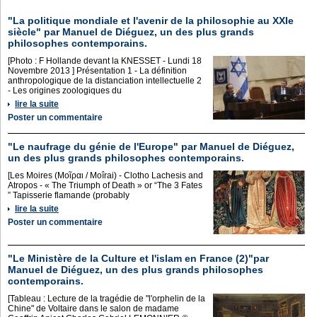
"La politique mondiale et l'avenir de la philosophie au XXIe
siècle" par Manuel de Diéguez, un des plus grands
philosophes contemporains.
[Photo : F Hollande devant la KNESSET - Lundi 18
Novembre 2013 ] Présentation 1 - La définition
anthropologique de la distanciation intellectuelle 2
- Les origines zoologiques du
lire la suite
Poster un commentaire
"Le naufrage du génie de l'Europe" par Manuel de Diéguez,
un des plus grands philosophes contemporains.
[Les Moires (Μοῖραι / Moîrai) - Clotho Lachesis and
Atropos - « The Triumph of Death » or “The 3 Fates
” Tapisserie flamande (probably
lire la suite
Poster un commentaire
"Le Ministère de la Culture et l'islam en France (2)"par
Manuel de Diéguez, un des plus grands philosophes
contemporains.
[Tableau : Lecture de la tragédie de "l'orphelin de la
Chine" de Voltaire dans le salon de madame