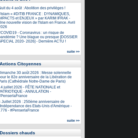
uit du 4 août : Abolition des privilèges !
#Islam « #DITIB FRANCE : DYNAMIQUES,
IMPACTS et ENJEUX » par KARIM IFRAK -
ne nouvelle vision de l'Islam en France. Avril
2026
#COVID19 - Coronavirus : un risque de
pandémie ? Une blague ou presque [DOSSIER
SPECIAL 2020- 2026] - Dernière ACTU !
suite >>
Actions Citoyennes
Dimanche 30 août 2026 : Messe solennelle
our le 82e anniversaire de la Libération de
Paris (Cathédrale Notre-Dame de Paris)
14 juillet 2026 - FÊTE NATIONALE et
PATRIOTIQUE - ANNULATION -
#PenserlaFrance
4 Juillet 2026 : 250ème anniversaire de
l'Indépendance des Etats-Unis d'Amérique -
1776 - #PenserlaFrance
suite >>
Dossiers chauds