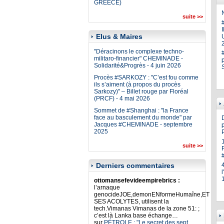
GREECE)
N
suite >>
Elus & Maires
U
"Déracinons le complexe techno-
militaro-financier" CHEMINADE -
Solidarité&Progrès - 4 juin 2026
Procès #SARKOZY : "C’est fou comme
ils s’aiment (à propos du procès
Sarkozy)" – Billet rouge par Floréal
(PRCF) - 4 mai 2026
Sommet de #Shanghai : "la France
face au basculement du monde" par
Jacques #CHEMINADE - septembre
p
2025
suite >>
Derniers commentaires
ottomansefevideempirebrics :
l’arnaque
genocideJOE,demonENformeHumaîne,ET
SES ACOLYTES, utilisent la
tech.Vimanas Vimanas de la zone 51: ;
c’est là Lanka base échange…
sur
PÉTROLE : "Le secret des sept