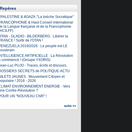
Repères
#PALESTINE & #GAZA :"La brèche Socratique"
FRANCOPHONIE & Haut Conseil international
de la Langue française et de la Francophonie
(HCILFF)
OTAN - GLADIO - BILDERBERG : Libérer la
FRANCE ! Sortir de l'OTAN !
VENEZUELA 2019/2026 : Le peuple est LE
souverain.
INTELLIGENCE ARTIFICIELLE : La Révolution
a commencé ! (Groupe YXORIS)
ean-Luc PUJO - Traces, écrits et discours.
DOSSIERS SECRETS de POLITIQUE-ACTU
GILETS JAUNES : Mouvement Citoyen et
populaire ! 2018 - 2026
CLIMAT ENVIRONNEMENT ENERGIE - Vers
une Contre-Révolution ?
POUR UN "NOUVEAU CNR" !
suite >>