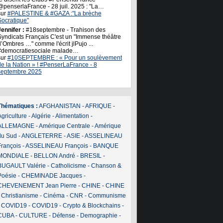
@penserlaFrance - 28 juil. 2025 : "La…
sur
#PALESTINE & #GAZA :"La brèche
Socratique"
ennifer :
#18septembre - Trahison des
Syndicats Français C'est un "Immense théâtre
’Ombres …" comme l'écrit jlPujo ...
#democratiesociale malade…
sur
#10SEPTEMBRE : « Pour un soulèvement
de la Nation » ! #PenserLaFrance - 8
septembre 2025
Thématiques :
AFGHANISTAN
-
AFRIQUE
-
griculture
-
Algérie
-
Alimentation
-
ALLEMAGNE
-
Amérique Centrale
-
Amérique
du Sud
-
ANGLETERRE
-
ASIE
-
ASSELINEAU
François
-
ASSELINEAU François
-
BANQUE
MONDIALE
-
BELLON André
-
BRESIL
-
BUGAULT Valérie
-
Catholicisme
-
Chanson &
Poésie
-
CHEMINADE Jacques
-
CHEVENEMENT Jean Pierre
-
CHINE
-
CHINE
-
Christianisme
-
Cinéma
-
CNR
-
Communisme
-
COVID19
-
COVID19
-
Crypto & Blockchains
-
CUBA
-
CULTURE
-
Défense
-
Demographie
-