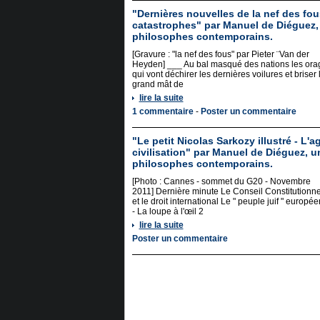
"Dernières nouvelles de la nef des fous
catastrophes" par Manuel de Diéguez,
philosophes contemporains.
[Gravure : "la nef des fous" par Pieter ¨Van der
Heyden] ___ Au bal masqué des nations les ora
qui vont déchirer les dernières voilures et briser 
grand mât de
lire la suite
1 commentaire
-
Poster un commentaire
"Le petit Nicolas Sarkozy illustré - L'
civilisation" par Manuel de Diéguez, 
philosophes contemporains.
[Photo : Cannes - sommet du G20 - Novembre
2011] Dernière minute Le Conseil Constitutionne
et le droit international Le " peuple juif " europée
- La loupe à l'œil 2
lire la suite
Poster un commentaire