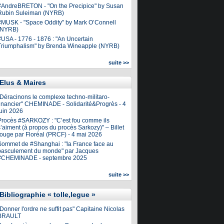
#AndreBRETON - "On the Precipice" by Susan
Rubin Suleiman (NYRB)
#MUSK - "Space Oddity" by Mark O’Connell
(NYRB)
#USA - 1776 - 1876 : "An Uncertain
Triumphalism" by Brenda Wineapple (NYRB)
suite >>
Elus & Maires
"Déracinons le complexe techno-militaro-
financier" CHEMINADE - Solidarité&Progrès - 4
juin 2026
Procès #SARKOZY : "C’est fou comme ils
’aiment (à propos du procès Sarkozy)" – Billet
rouge par Floréal (PRCF) - 4 mai 2026
Sommet de #Shanghai : "la France face au
basculement du monde" par Jacques
#CHEMINADE - septembre 2025
suite >>
Bibliographie « tolle,legue »
Donner l'ordre ne suffit pas" Capitaine Nicolas
BRAULT