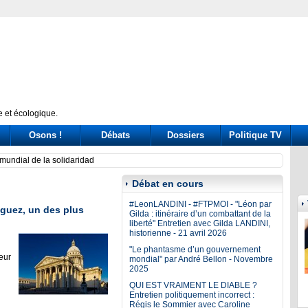
 et écologique.
Osons !
Débats
Dossiers
Politique TV
 drive out Palestinian Christians
Calif
Débat en cours
#LeonLANDINI - #FTPMOI - "Léon par
guez, un des plus
Gilda : itinéraire d’un combattant de la
liberté" Entretien avec Gilda LANDINI,
historienne - 21 avril 2026
"Le phantasme d’un gouvernement
eur
mondial" par André Bellon - Novembre
2025
QUI EST VRAIMENT LE DIABLE ?
Entretien politiquement incorrect :
Régis le Sommier avec Caroline