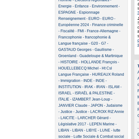
Homme
-
Elections régionales
-
Energie
-
Enfance
-
Environnement
-
ESPAGNE
-
Espionnage
Renseignement
-
EURO
-
EURO
-
J
Européenne 2024
-
Finance criminelle
d
-
Fiscalité
-
FMI
-
France-Allemagne
-
Francophonie
-
francophonie &
Langue française
-
G20
-
G7
-
GASTAUD Georges
-
Gaullisme
-
Groenland
-
Guadeloupe & Martinique
-
HISTOIRE
-
HOLLANDE François
-
HOUELLEBECQ Michel
-
Ht Csl
A
Langue Française
-
HUREAUX Roland
-
Immigration
-
INDE
-
INDE
-
INSTITUTION
-
IRAK
-
IRAN
-
ISLAM
-
ISRAEL
-
ISRAËL & PALESTINE
-
ITALIE
-
IZAMBERT Jean-Loup
-
JANVIER Claude
-
JAPON
-
Judaisme
-
Justice
-
Justice
-
LACROIX RIZ Annie
-
LAICITE
-
LARCHER Gérard
-
Législative 2017
-
LEPEN Marine
-
LIBAN
-
LIBAN
-
LIBYE
-
LUNE
-
lutte
sociale
-
Lutte Sociale & Combat social