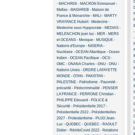
-
MACHREK
-
MACRON Emmanuel
-
Mafias
-
MAGHREB
-
Maison de
France & Monarchie
-
MALI
-
MARTY
VRAYANCE Hubert
-
Medecine
-
Medecine sous Hyppocrate
-
MEDIAS
-
MELENCHON jean luc
-
MER
-
MERS
et OCEANS
-
Mexique
-
MUSIQUE
-
F
Nations d'Europe
-
NIGERIA
-
Nucléaire
-
OCEAN Atlantique
-
Ocean
Indien
-
OCEAN Pacifique
-
OCS
-
OMC
-
ONANA Charles
-
ONU
-
ONU -
Nations Unies
-
ORDRE LAFAYETTE
MONDE
-
OTAN
-
PAKISTAN
-
PALESTINE
-
Patriotisme
-
Pauvreté -
précarité
-
Pédocriminalité
-
PENSER
LA FRANCE
-
PERRONE Christian
-
PHILIPPE Edouard
-
POLICE &
Sécurité
-
Présidentielle 2017
-
Présidentielle 2022
-
Présidentielles
2027
-
Protestantisme
-
PUJO Jean-
Luc
-
QUEBEC
-
QUEBEC
-
RAOULT
Didier
-
RéinfoCovid 2022
-
Relations