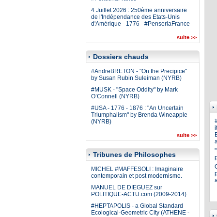
4 Juillet 2026 : 250ème anniversaire
de l'Indépendance des Etats-Unis
d'Amérique - 1776 - #PenserlaFrance
suite >>
Dossiers chauds
#AndreBRETON - "On the Precipice"
by Susan Rubin Suleiman (NYRB)
#MUSK - "Space Oddity" by Mark
O’Connell (NYRB)
#USA - 1776 - 1876 : "An Uncertain
Triumphalism" by Brenda Wineapple
(NYRB)
i
E
suite >>
a
Tribunes de Philosophes
MICHEL #MAFFESOLI : Imaginaire
p
contemporain et post modernisme.
MANUEL DE DIEGUEZ sur
POLITIQUE-ACTU.com (2009-2014)
#HEPTAPOLIS - a Global Standard
Ecological-Geometric City (ATHENE -