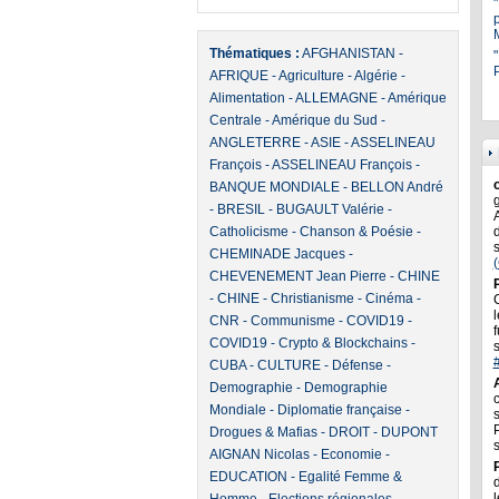
Thématiques :
AFGHANISTAN
-
"
P
AFRIQUE
-
Agriculture
-
Algérie
-
Alimentation
-
ALLEMAGNE
-
Amérique
Centrale
-
Amérique du Sud
-
ANGLETERRE
-
ASIE
-
ASSELINEAU
François
-
ASSELINEAU François
-
BANQUE MONDIALE
-
BELLON André
-
BRESIL
-
BUGAULT Valérie
-
Catholicisme
-
Chanson & Poésie
-
CHEMINADE Jacques
-
CHEVENEMENT Jean Pierre
-
CHINE
-
CHINE
-
Christianisme
-
Cinéma
-
l
CNR
-
Communisme
-
COVID19
-
f
COVID19
-
Crypto & Blockchains
-
CUBA
-
CULTURE
-
Défense
-
Demographie
-
Demographie
Mondiale
-
Diplomatie française
-
Drogues & Mafias
-
DROIT
-
DUPONT
AIGNAN Nicolas
-
Economie
-
EDUCATION
-
Egalité Femme &