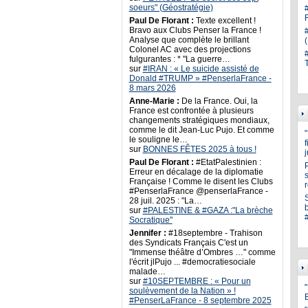
soeurs" (Géostratégie)
Paul De Florant :
Texte excellent !
Bravo aux Clubs Penser la France !
Analyse que complète le brillant
Colonel AC avec des projections
fulgurantes : * "La guerre…
sur
#IRAN : « Le suicide assisté de
Donald #TRUMP » #PenserlaFrance -
8 mars 2026
Anne-Marie :
De la France. Oui, la
France est confrontée à plusieurs
changements stratégiques mondiaux,
comme le dit Jean-Luc Pujo. Et comme
le souligne le…
sur
BONNES FÊTES 2025 à tous !
Paul De Florant :
#EtatPalestinien :
Erreur en décalage de la diplomatie
s
Française ! Comme le disent les Clubs
#PenserlaFrance @penserlaFrance -
28 juil. 2025 : "La…
sur
#PALESTINE & #GAZA :"La brèche
Socratique"
Jennifer :
#18septembre - Trahison
des Syndicats Français C'est un
"Immense théâtre d’Ombres …" comme
l'écrit jlPujo ... #democratiesociale
malade…
sur
#10SEPTEMBRE : « Pour un
"
soulèvement de la Nation » !
#PenserLaFrance - 8 septembre 2025