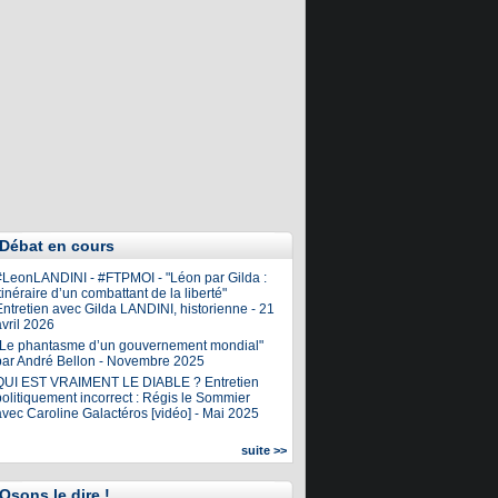
Débat en cours
#LeonLANDINI - #FTPMOI - "Léon par Gilda :
tinéraire d’un combattant de la liberté"
ntretien avec Gilda LANDINI, historienne - 21
vril 2026
"Le phantasme d’un gouvernement mondial"
par André Bellon - Novembre 2025
QUI EST VRAIMENT LE DIABLE ? Entretien
olitiquement incorrect : Régis le Sommier
avec Caroline Galactéros [vidéo] - Mai 2025
suite >>
Osons le dire !