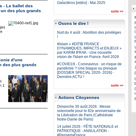
Galactéros [vidéo] - Mai 2025
 - Le ballet des
 un des plus grands
suite >>
Osons le dire !
ges
le
Nuit du 4 août : Abolition des privilèges
!
#Islam « #DITIB FRANCE :
DYNAMIQUES, IMPACTS et ENJEUX »
par KARIM IFRAK - Une nouvelle
vision de l'Islam en France. Avril 2026
agonie d'une
#COVID19 - Coronavirus : un risque de
un des plus grands
J
pandémie ? Une blague ou presque
[DOSSIER SPECIAL 2020- 2026] -
Dernière ACTU !
l
n 1
suite >>
Actions Citoyennes
Dimanche 30 août 2026 : Messe
solennelle pour le 82e anniversaire de
la Libération de Paris (Cathédrale
Notre-Dame de Paris)
14 juillet 2026 - FÊTE NATIONALE et
PATRIOTIQUE - ANNULATION -
#PenserlaFrance