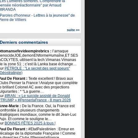
"Les Lumières sombres. Comprendre la
pensée néoréactionnaire" par Arnaud
MIRANDA
Paroles d'honneur - Lettres à la jeunesse" de
ierre de Villiers
suite >>
Derniers commentaires
ottomansefevideempirebrics :
l’arnaque
genocideJOE,demonENformeHumaîne,ET SES
ACOLYTES, utilisent la tech.Vimanas Vimanas
de la zone 51: ; c’est là Lanka base échange…
sur
PÉTROLE : "Le secret des sept soeurs"
(Géostratégie)
Paul De Florant :
Texte excellent ! Bravo aux
Clubs Penser la France ! Analyse que complète
e brillant Colonel AC avec des projections
ulgurantes : * "La guerre…
sur
#IRAN : « Le suicide assisté de Donald
#TRUMP » #PenserlaFrance - 8 mars 2026
Anne-Marie :
De la France. Oui, la France est
confrontée à plusieurs changements
stratégiques mondiaux, comme le dit Jean-Luc
Pujo. Et comme le souligne le…
sur
BONNES FÊTES 2025 à tous !
Paul De Florant :
#EtatPalestinien : Erreur en
décalage de la diplomatie Française ! Comme
le disent les Clubs #PenserlaFrance