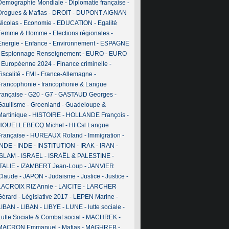
Demographie Mondiale
-
Diplomatie française
-
Drogues & Mafias
-
DROIT
-
DUPONT AIGNAN
Nicolas
-
Economie
-
EDUCATION
-
Egalité
Femme & Homme
-
Elections régionales
-
Energie
-
Enfance
-
Environnement
-
ESPAGNE
-
Espionnage Renseignement
-
EURO
-
EURO
-
Européenne 2024
-
Finance criminelle
-
iscalité
-
FMI
-
France-Allemagne
-
Francophonie
-
francophonie & Langue
française
-
G20
-
G7
-
GASTAUD Georges
-
Gaullisme
-
Groenland
-
Guadeloupe &
Martinique
-
HISTOIRE
-
HOLLANDE François
-
HOUELLEBECQ Michel
-
Ht Csl Langue
Française
-
HUREAUX Roland
-
Immigration
-
INDE
-
INDE
-
INSTITUTION
-
IRAK
-
IRAN
-
ISLAM
-
ISRAEL
-
ISRAËL & PALESTINE
-
ITALIE
-
IZAMBERT Jean-Loup
-
JANVIER
Claude
-
JAPON
-
Judaisme
-
Justice
-
Justice
-
LACROIX RIZ Annie
-
LAICITE
-
LARCHER
Gérard
-
Législative 2017
-
LEPEN Marine
-
LIBAN
-
LIBAN
-
LIBYE
-
LUNE
-
lutte sociale
-
Lutte Sociale & Combat social
-
MACHREK
-
MACRON Emmanuel
-
Mafias
-
MAGHREB
-