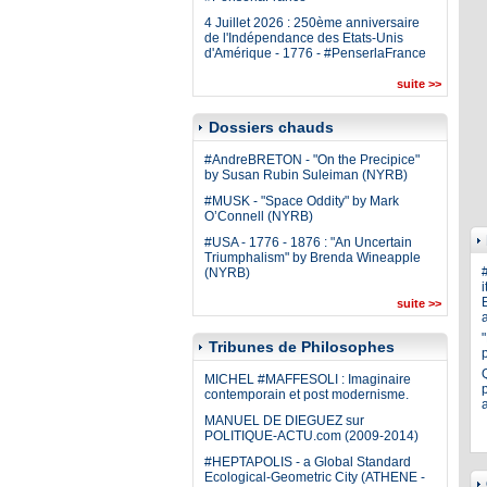
4 Juillet 2026 : 250ème anniversaire
de l'Indépendance des Etats-Unis
d'Amérique - 1776 - #PenserlaFrance
suite >>
Dossiers chauds
#AndreBRETON - "On the Precipice"
by Susan Rubin Suleiman (NYRB)
#MUSK - "Space Oddity" by Mark
O’Connell (NYRB)
#USA - 1776 - 1876 : "An Uncertain
Triumphalism" by Brenda Wineapple
(NYRB)
i
E
suite >>
a
Tribunes de Philosophes
MICHEL #MAFFESOLI : Imaginaire
p
contemporain et post modernisme.
MANUEL DE DIEGUEZ sur
POLITIQUE-ACTU.com (2009-2014)
#HEPTAPOLIS - a Global Standard
Ecological-Geometric City (ATHENE -