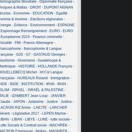
Demographie Mondiale
-
Diplomatie française
-
Drogues & Mafias
-
DROIT
-
DUPONT AIGNAN
Nicolas
-
Economie
-
EDUCATION
-
Egalité
Femme & Homme
-
Elections régionales
-
Energie
-
Enfance
-
Environnement
-
ESPAGNE
-
Espionnage Renseignement
-
EURO
-
EURO
-
Européenne 2024
-
Finance criminelle
-
iscalité
-
FMI
-
France-Allemagne
-
Francophonie
-
francophonie & Langue
française
-
G20
-
G7
-
GASTAUD Georges
-
Gaullisme
-
Groenland
-
Guadeloupe &
Martinique
-
HISTOIRE
-
HOLLANDE François
-
HOUELLEBECQ Michel
-
Ht Csl Langue
Française
-
HUREAUX Roland
-
Immigration
-
INDE
-
INDE
-
INSTITUTION
-
IRAK
-
IRAN
-
ISLAM
-
ISRAEL
-
ISRAËL & PALESTINE
-
ITALIE
-
IZAMBERT Jean-Loup
-
JANVIER
Claude
-
JAPON
-
Judaisme
-
Justice
-
Justice
-
LACROIX RIZ Annie
-
LAICITE
-
LARCHER
Gérard
-
Législative 2017
-
LEPEN Marine
-
LIBAN
-
LIBAN
-
LIBYE
-
LUNE
-
lutte sociale
-
Lutte Sociale & Combat social
-
MACHREK
-
MACRON Emmanuel
-
Mafias
-
MAGHREB
-