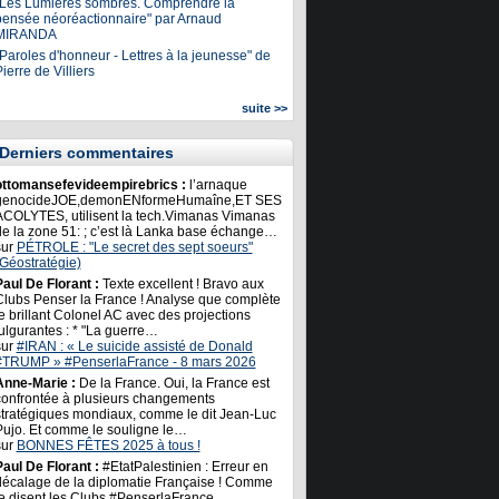
"Les Lumières sombres. Comprendre la
pensée néoréactionnaire" par Arnaud
MIRANDA
Paroles d'honneur - Lettres à la jeunesse" de
ierre de Villiers
suite >>
Derniers commentaires
ottomansefevideempirebrics :
l’arnaque
genocideJOE,demonENformeHumaîne,ET SES
ACOLYTES, utilisent la tech.Vimanas Vimanas
de la zone 51: ; c’est là Lanka base échange…
sur
PÉTROLE : "Le secret des sept soeurs"
(Géostratégie)
Paul De Florant :
Texte excellent ! Bravo aux
Clubs Penser la France ! Analyse que complète
e brillant Colonel AC avec des projections
ulgurantes : * "La guerre…
sur
#IRAN : « Le suicide assisté de Donald
#TRUMP » #PenserlaFrance - 8 mars 2026
Anne-Marie :
De la France. Oui, la France est
confrontée à plusieurs changements
stratégiques mondiaux, comme le dit Jean-Luc
Pujo. Et comme le souligne le…
sur
BONNES FÊTES 2025 à tous !
Paul De Florant :
#EtatPalestinien : Erreur en
décalage de la diplomatie Française ! Comme
le disent les Clubs #PenserlaFrance