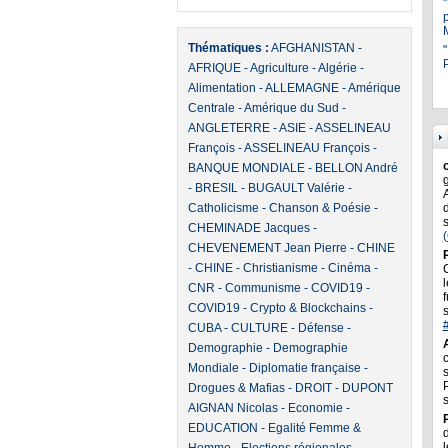
Thématiques :
AFGHANISTAN
-
"
P
AFRIQUE
-
Agriculture
-
Algérie
-
Alimentation
-
ALLEMAGNE
-
Amérique
Centrale
-
Amérique du Sud
-
ANGLETERRE
-
ASIE
-
ASSELINEAU
François
-
ASSELINEAU François
-
BANQUE MONDIALE
-
BELLON André
-
BRESIL
-
BUGAULT Valérie
-
Catholicisme
-
Chanson & Poésie
-
CHEMINADE Jacques
-
CHEVENEMENT Jean Pierre
-
CHINE
-
CHINE
-
Christianisme
-
Cinéma
-
l
CNR
-
Communisme
-
COVID19
-
f
COVID19
-
Crypto & Blockchains
-
CUBA
-
CULTURE
-
Défense
-
Demographie
-
Demographie
Mondiale
-
Diplomatie française
-
Drogues & Mafias
-
DROIT
-
DUPONT
AIGNAN Nicolas
-
Economie
-
EDUCATION
-
Egalité Femme &