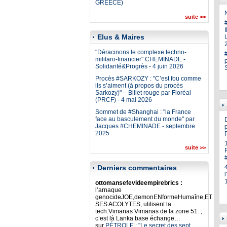
GREECE)
N
suite >>
Elus & Maires
U
"Déracinons le complexe techno-
militaro-financier" CHEMINADE -
Solidarité&Progrès - 4 juin 2026
Procès #SARKOZY : "C’est fou comme
ils s’aiment (à propos du procès
Sarkozy)" – Billet rouge par Floréal
(PRCF) - 4 mai 2026
Sommet de #Shanghai : "la France
face au basculement du monde" par
Jacques #CHEMINADE - septembre
p
2025
suite >>
Derniers commentaires
ottomansefevideempirebrics :
l’arnaque
genocideJOE,demonENformeHumaîne,ET
SES ACOLYTES, utilisent la
tech.Vimanas Vimanas de la zone 51: ;
c’est là Lanka base échange…
sur
PÉTROLE : "Le secret des sept