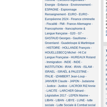
Homme
-
Elections régionales
-
Energie
-
Enfance
-
Environnement
-
ESPAGNE
-
Espionnage
Renseignement
-
EURO
-
EURO
-
J
Européenne 2024
-
Finance criminelle
d
-
Fiscalité
-
FMI
-
France-Allemagne
-
Francophonie
-
francophonie &
Langue française
-
G20
-
G7
-
GASTAUD Georges
-
Gaullisme
-
Groenland
-
Guadeloupe & Martinique
-
HISTOIRE
-
HOLLANDE François
-
HOUELLEBECQ Michel
-
Ht Csl
A
Langue Française
-
HUREAUX Roland
-
Immigration
-
INDE
-
INDE
-
INSTITUTION
-
IRAK
-
IRAN
-
ISLAM
-
ISRAEL
-
ISRAËL & PALESTINE
-
ITALIE
-
IZAMBERT Jean-Loup
-
JANVIER Claude
-
JAPON
-
Judaisme
-
Justice
-
Justice
-
LACROIX RIZ Annie
-
LAICITE
-
LARCHER Gérard
-
Législative 2017
-
LEPEN Marine
-
LIBAN
-
LIBAN
-
LIBYE
-
LUNE
-
lutte
sociale
-
Lutte Sociale & Combat social