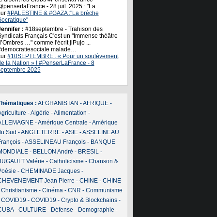
@penserlaFrance - 28 juil. 2025 : "La…
sur
#PALESTINE & #GAZA :"La brèche
Socratique"
ennifer :
#18septembre - Trahison des
Syndicats Français C'est un "Immense théâtre
’Ombres …" comme l'écrit jlPujo ...
#democratiesociale malade…
sur
#10SEPTEMBRE : « Pour un soulèvement
de la Nation » ! #PenserLaFrance - 8
septembre 2025
Thématiques :
AFGHANISTAN
-
AFRIQUE
-
griculture
-
Algérie
-
Alimentation
-
ALLEMAGNE
-
Amérique Centrale
-
Amérique
du Sud
-
ANGLETERRE
-
ASIE
-
ASSELINEAU
François
-
ASSELINEAU François
-
BANQUE
MONDIALE
-
BELLON André
-
BRESIL
-
BUGAULT Valérie
-
Catholicisme
-
Chanson &
Poésie
-
CHEMINADE Jacques
-
CHEVENEMENT Jean Pierre
-
CHINE
-
CHINE
-
Christianisme
-
Cinéma
-
CNR
-
Communisme
-
COVID19
-
COVID19
-
Crypto & Blockchains
-
CUBA
-
CULTURE
-
Défense
-
Demographie
-