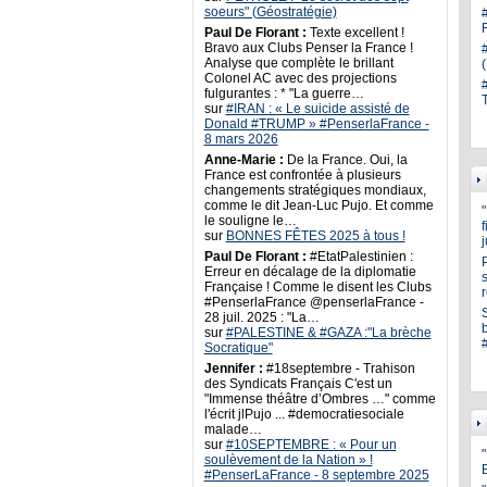
soeurs" (Géostratégie)
Paul De Florant :
Texte excellent !
Bravo aux Clubs Penser la France !
Analyse que complète le brillant
Colonel AC avec des projections
fulgurantes : * "La guerre…
sur
#IRAN : « Le suicide assisté de
Donald #TRUMP » #PenserlaFrance -
8 mars 2026
Anne-Marie :
De la France. Oui, la
France est confrontée à plusieurs
changements stratégiques mondiaux,
comme le dit Jean-Luc Pujo. Et comme
le souligne le…
sur
BONNES FÊTES 2025 à tous !
Paul De Florant :
#EtatPalestinien :
Erreur en décalage de la diplomatie
s
Française ! Comme le disent les Clubs
#PenserlaFrance @penserlaFrance -
28 juil. 2025 : "La…
sur
#PALESTINE & #GAZA :"La brèche
Socratique"
Jennifer :
#18septembre - Trahison
des Syndicats Français C'est un
"Immense théâtre d’Ombres …" comme
l'écrit jlPujo ... #democratiesociale
malade…
sur
#10SEPTEMBRE : « Pour un
"
soulèvement de la Nation » !
#PenserLaFrance - 8 septembre 2025