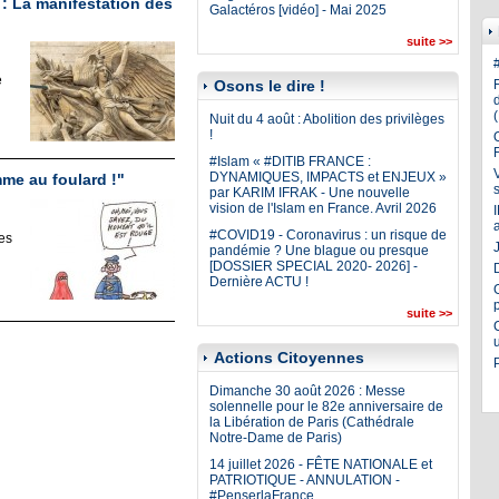
 : La manifestation des
Galactéros [vidéo] - Mai 2025
suite >>
e
Osons le dire !
Nuit du 4 août : Abolition des privilèges
!
#Islam « #DITIB FRANCE :
DYNAMIQUES, IMPACTS et ENJEUX »
me au foulard !"
par KARIM IFRAK - Une nouvelle
vision de l'Islam en France. Avril 2026
#COVID19 - Coronavirus : un risque de
es
J
pandémie ? Une blague ou presque
[DOSSIER SPECIAL 2020- 2026] -
Dernière ACTU !
suite >>
Actions Citoyennes
Dimanche 30 août 2026 : Messe
solennelle pour le 82e anniversaire de
la Libération de Paris (Cathédrale
Notre-Dame de Paris)
14 juillet 2026 - FÊTE NATIONALE et
PATRIOTIQUE - ANNULATION -
#PenserlaFrance