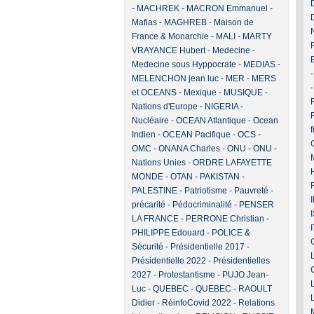
-
MACHREK
-
MACRON Emmanuel
-
Mafias
-
MAGHREB
-
Maison de
France & Monarchie
-
MALI
-
MARTY
VRAYANCE Hubert
-
Medecine
-
Medecine sous Hyppocrate
-
MEDIAS
-
MELENCHON jean luc
-
MER
-
MERS
et OCEANS
-
Mexique
-
MUSIQUE
-
F
Nations d'Europe
-
NIGERIA
-
Nucléaire
-
OCEAN Atlantique
-
Ocean
Indien
-
OCEAN Pacifique
-
OCS
-
OMC
-
ONANA Charles
-
ONU
-
ONU -
Nations Unies
-
ORDRE LAFAYETTE
MONDE
-
OTAN
-
PAKISTAN
-
PALESTINE
-
Patriotisme
-
Pauvreté -
précarité
-
Pédocriminalité
-
PENSER
LA FRANCE
-
PERRONE Christian
-
PHILIPPE Edouard
-
POLICE &
Sécurité
-
Présidentielle 2017
-
Présidentielle 2022
-
Présidentielles
2027
-
Protestantisme
-
PUJO Jean-
Luc
-
QUEBEC
-
QUEBEC
-
RAOULT
Didier
-
RéinfoCovid 2022
-
Relations