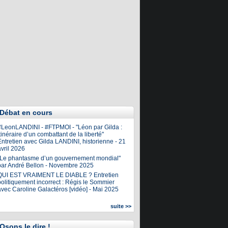
Débat en cours
#LeonLANDINI - #FTPMOI - "Léon par Gilda :
tinéraire d’un combattant de la liberté"
ntretien avec Gilda LANDINI, historienne - 21
vril 2026
"Le phantasme d’un gouvernement mondial"
par André Bellon - Novembre 2025
QUI EST VRAIMENT LE DIABLE ? Entretien
olitiquement incorrect : Régis le Sommier
avec Caroline Galactéros [vidéo] - Mai 2025
suite >>
Osons le dire !