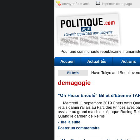
envoyer à un ami
imprimer cette page
Pour une communauté républicaine, humaniste
Accueil
Actualités
Actions
Delmastro, bagarre sulle cha
Fil info
demagogie
"Oh Hisse Enculé" Billet d'Etienne TA
__ Mercredi 11 septembre 2019 Chers Amis Qu
j'étais gamin j'allais au Parc des Princes avec p
assister au grand match de l'époque Racing-Re
Quand le gardien de Reims
lire la suite
Poster un commentaire