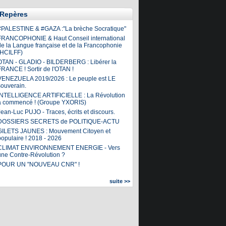
Repères
#PALESTINE & #GAZA :"La brèche Socratique"
FRANCOPHONIE & Haut Conseil international
de la Langue française et de la Francophonie
(HCILFF)
OTAN - GLADIO - BILDERBERG : Libérer la
FRANCE ! Sortir de l'OTAN !
VENEZUELA 2019/2026 : Le peuple est LE
souverain.
INTELLIGENCE ARTIFICIELLE : La Révolution
a commencé ! (Groupe YXORIS)
ean-Luc PUJO - Traces, écrits et discours.
DOSSIERS SECRETS de POLITIQUE-ACTU
GILETS JAUNES : Mouvement Citoyen et
populaire ! 2018 - 2026
CLIMAT ENVIRONNEMENT ENERGIE - Vers
une Contre-Révolution ?
POUR UN "NOUVEAU CNR" !
suite >>