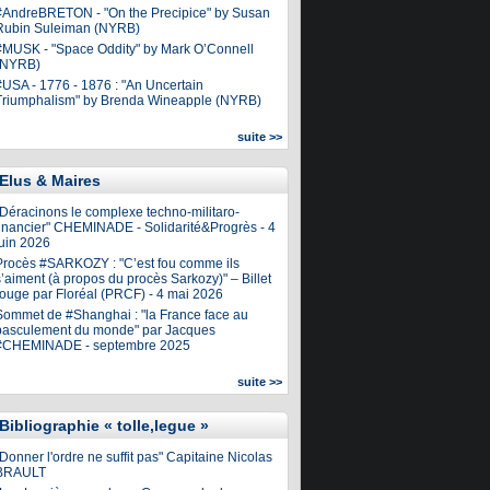
#AndreBRETON - "On the Precipice" by Susan
Rubin Suleiman (NYRB)
#MUSK - "Space Oddity" by Mark O’Connell
(NYRB)
#USA - 1776 - 1876 : "An Uncertain
Triumphalism" by Brenda Wineapple (NYRB)
suite >>
Elus & Maires
"Déracinons le complexe techno-militaro-
financier" CHEMINADE - Solidarité&Progrès - 4
juin 2026
Procès #SARKOZY : "C’est fou comme ils
’aiment (à propos du procès Sarkozy)" – Billet
rouge par Floréal (PRCF) - 4 mai 2026
Sommet de #Shanghai : "la France face au
basculement du monde" par Jacques
#CHEMINADE - septembre 2025
suite >>
Bibliographie « tolle,legue »
Donner l'ordre ne suffit pas" Capitaine Nicolas
BRAULT