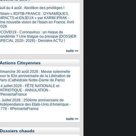
uit du 4 août : Abolition des privilèges !
#Islam « #DITIB FRANCE : DYNAMIQUES,
IMPACTS et ENJEUX » par KARIM IFRAK -
ne nouvelle vision de l'Islam en France. Avril
2026
#COVID19 - Coronavirus : un risque de
pandémie ? Une blague ou presque [DOSSIER
SPECIAL 2020- 2026] - Dernière ACTU !
suite >>
Actions Citoyennes
Dimanche 30 août 2026 : Messe solennelle
our le 82e anniversaire de la Libération de
Paris (Cathédrale Notre-Dame de Paris)
14 juillet 2026 - FÊTE NATIONALE et
PATRIOTIQUE - ANNULATION -
#PenserlaFrance
4 Juillet 2026 : 250ème anniversaire de
l'Indépendance des Etats-Unis d'Amérique -
1776 - #PenserlaFrance
suite >>
Dossiers chauds