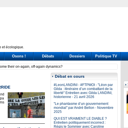
 et écologique.
Osons !
Débats
Dossiers
Politique TV
t. La Camera nega l’utilizzo e Bignami oltraggia Scalfaro
Have 
Débat en cours
#LeonLANDINI - #FTPMOI - "Léon par
RRIDE
Gilda : itinéraire d’un combattant de la
liberté" Entretien avec Gilda LANDINI,
and
historienne - 21 avril 2026
apa
ims
"Le phantasme d’un gouvernement
mondial" par André Bellon - Novembre
2025
QUI EST VRAIMENT LE DIABLE ?
Entretien politiquement incorrect :
Régis le Sommier avec Caroline