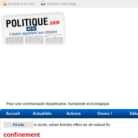
envoyer à un ami
imprimer cette page
Pour une communauté républicaine, humaniste et écologique.
Accueil
Actualités
Actions
Osons !
Déb
Reactor at Kansai Electric’s Oi plant stops after alarm
Fil info
confinement