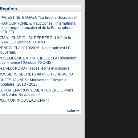
Repères
#PALESTINE & #GAZA :"La brèche Socratique"
FRANCOPHONIE & Haut Conseil international
de la Langue française et de la Francophonie
(HCILFF)
OTAN - GLADIO - BILDERBERG : Libérer la
FRANCE ! Sortir de l'OTAN !
VENEZUELA 2019/2026 : Le peuple est LE
souverain.
INTELLIGENCE ARTIFICIELLE : La Révolution
a commencé ! (Groupe YXORIS)
ean-Luc PUJO - Traces, écrits et discours.
DOSSIERS SECRETS de POLITIQUE-ACTU
GILETS JAUNES : Mouvement Citoyen et
populaire ! 2018 - 2026
CLIMAT ENVIRONNEMENT ENERGIE - Vers
une Contre-Révolution ?
POUR UN "NOUVEAU CNR" !
suite >>