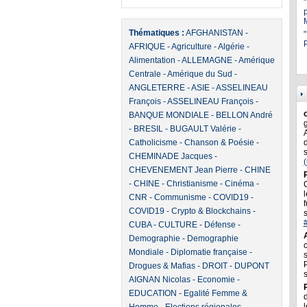
Thématiques :
AFGHANISTAN
-
"
P
AFRIQUE
-
Agriculture
-
Algérie
-
Alimentation
-
ALLEMAGNE
-
Amérique
Centrale
-
Amérique du Sud
-
ANGLETERRE
-
ASIE
-
ASSELINEAU
François
-
ASSELINEAU François
-
BANQUE MONDIALE
-
BELLON André
-
BRESIL
-
BUGAULT Valérie
-
Catholicisme
-
Chanson & Poésie
-
CHEMINADE Jacques
-
CHEVENEMENT Jean Pierre
-
CHINE
-
CHINE
-
Christianisme
-
Cinéma
-
l
CNR
-
Communisme
-
COVID19
-
f
COVID19
-
Crypto & Blockchains
-
CUBA
-
CULTURE
-
Défense
-
Demographie
-
Demographie
Mondiale
-
Diplomatie française
-
Drogues & Mafias
-
DROIT
-
DUPONT
AIGNAN Nicolas
-
Economie
-
EDUCATION
-
Egalité Femme &