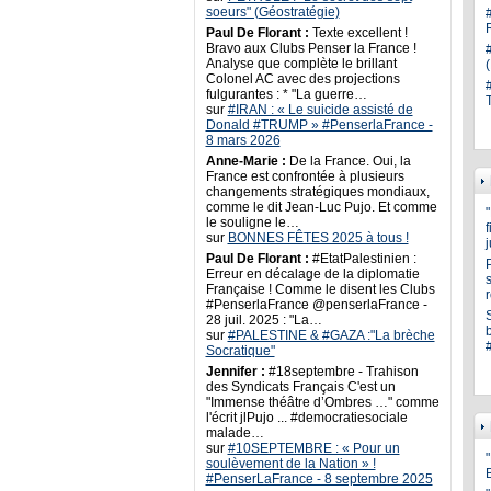
soeurs" (Géostratégie)
Paul De Florant :
Texte excellent !
Bravo aux Clubs Penser la France !
Analyse que complète le brillant
Colonel AC avec des projections
fulgurantes : * "La guerre…
sur
#IRAN : « Le suicide assisté de
Donald #TRUMP » #PenserlaFrance -
8 mars 2026
Anne-Marie :
De la France. Oui, la
France est confrontée à plusieurs
changements stratégiques mondiaux,
comme le dit Jean-Luc Pujo. Et comme
le souligne le…
sur
BONNES FÊTES 2025 à tous !
Paul De Florant :
#EtatPalestinien :
Erreur en décalage de la diplomatie
s
Française ! Comme le disent les Clubs
#PenserlaFrance @penserlaFrance -
28 juil. 2025 : "La…
sur
#PALESTINE & #GAZA :"La brèche
Socratique"
Jennifer :
#18septembre - Trahison
des Syndicats Français C'est un
"Immense théâtre d’Ombres …" comme
l'écrit jlPujo ... #democratiesociale
malade…
sur
#10SEPTEMBRE : « Pour un
"
soulèvement de la Nation » !
#PenserLaFrance - 8 septembre 2025