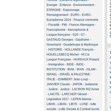
Homme
-
Elections régionales
-
Energie
-
Enfance
-
Environnement
-
ESPAGNE
-
Espionnage
Renseignement
-
EURO
-
EURO
-
J
Européenne 2024
-
Finance criminelle
d
-
Fiscalité
-
FMI
-
France-Allemagne
-
Francophonie
-
francophonie &
Langue française
-
G20
-
G7
-
GASTAUD Georges
-
Gaullisme
-
Groenland
-
Guadeloupe & Martinique
-
HISTOIRE
-
HOLLANDE François
-
HOUELLEBECQ Michel
-
Ht Csl
A
Langue Française
-
HUREAUX Roland
-
Immigration
-
INDE
-
INDE
-
INSTITUTION
-
IRAK
-
IRAN
-
ISLAM
-
ISRAEL
-
ISRAËL & PALESTINE
-
ITALIE
-
IZAMBERT Jean-Loup
-
JANVIER Claude
-
JAPON
-
Judaisme
-
Justice
-
Justice
-
LACROIX RIZ Annie
-
LAICITE
-
LARCHER Gérard
-
Législative 2017
-
LEPEN Marine
-
LIBAN
-
LIBAN
-
LIBYE
-
LUNE
-
lutte
sociale
-
Lutte Sociale & Combat social