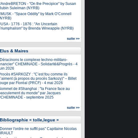
#AndreBRETON - "On the Precipice" by Susan
Rubin Suleiman (NYRB)
#MUSK - "Space Oddity" by Mark O’Connell
(NYRB)
#USA - 1776 - 1876 : "An Uncertain
Triumphalism" by Brenda Wineapple (NYRB)
suite >>
Elus & Maires
"Déracinons le complexe techno-militaro-
financier" CHEMINADE - Solidarité&Progrès - 4
juin 2026
Procès #SARKOZY : "C’est fou comme ils
’aiment (à propos du procès Sarkozy)" – Billet
rouge par Floréal (PRCF) - 4 mai 2026
Sommet de #Shanghai : "la France face au
basculement du monde" par Jacques
#CHEMINADE - septembre 2025
suite >>
Bibliographie « tolle,legue »
Donner l'ordre ne suffit pas" Capitaine Nicolas
BRAULT