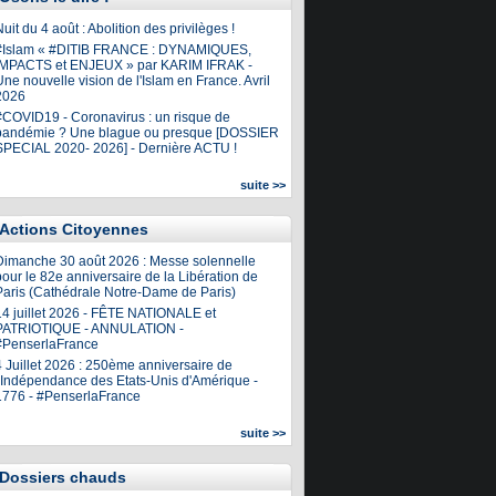
uit du 4 août : Abolition des privilèges !
#Islam « #DITIB FRANCE : DYNAMIQUES,
IMPACTS et ENJEUX » par KARIM IFRAK -
ne nouvelle vision de l'Islam en France. Avril
2026
#COVID19 - Coronavirus : un risque de
pandémie ? Une blague ou presque [DOSSIER
SPECIAL 2020- 2026] - Dernière ACTU !
suite >>
Actions Citoyennes
Dimanche 30 août 2026 : Messe solennelle
our le 82e anniversaire de la Libération de
Paris (Cathédrale Notre-Dame de Paris)
14 juillet 2026 - FÊTE NATIONALE et
PATRIOTIQUE - ANNULATION -
#PenserlaFrance
4 Juillet 2026 : 250ème anniversaire de
l'Indépendance des Etats-Unis d'Amérique -
1776 - #PenserlaFrance
suite >>
Dossiers chauds