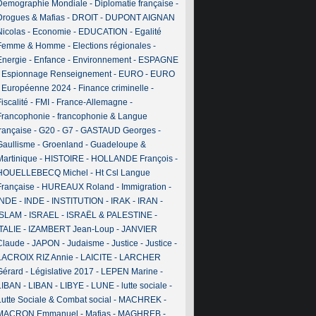
Demographie Mondiale
-
Diplomatie française
-
Drogues & Mafias
-
DROIT
-
DUPONT AIGNAN
Nicolas
-
Economie
-
EDUCATION
-
Egalité
Femme & Homme
-
Elections régionales
-
Energie
-
Enfance
-
Environnement
-
ESPAGNE
-
Espionnage Renseignement
-
EURO
-
EURO
-
Européenne 2024
-
Finance criminelle
-
iscalité
-
FMI
-
France-Allemagne
-
Francophonie
-
francophonie & Langue
française
-
G20
-
G7
-
GASTAUD Georges
-
Gaullisme
-
Groenland
-
Guadeloupe &
Martinique
-
HISTOIRE
-
HOLLANDE François
-
HOUELLEBECQ Michel
-
Ht Csl Langue
Française
-
HUREAUX Roland
-
Immigration
-
INDE
-
INDE
-
INSTITUTION
-
IRAK
-
IRAN
-
ISLAM
-
ISRAEL
-
ISRAËL & PALESTINE
-
ITALIE
-
IZAMBERT Jean-Loup
-
JANVIER
Claude
-
JAPON
-
Judaisme
-
Justice
-
Justice
-
LACROIX RIZ Annie
-
LAICITE
-
LARCHER
Gérard
-
Législative 2017
-
LEPEN Marine
-
LIBAN
-
LIBAN
-
LIBYE
-
LUNE
-
lutte sociale
-
Lutte Sociale & Combat social
-
MACHREK
-
MACRON Emmanuel
-
Mafias
-
MAGHREB
-