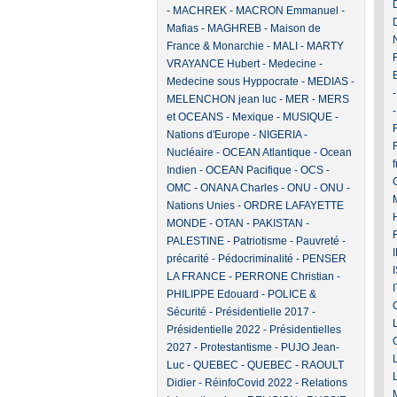
-
MACHREK
-
MACRON Emmanuel
-
Mafias
-
MAGHREB
-
Maison de
France & Monarchie
-
MALI
-
MARTY
VRAYANCE Hubert
-
Medecine
-
Medecine sous Hyppocrate
-
MEDIAS
-
MELENCHON jean luc
-
MER
-
MERS
et OCEANS
-
Mexique
-
MUSIQUE
-
F
Nations d'Europe
-
NIGERIA
-
Nucléaire
-
OCEAN Atlantique
-
Ocean
Indien
-
OCEAN Pacifique
-
OCS
-
OMC
-
ONANA Charles
-
ONU
-
ONU -
Nations Unies
-
ORDRE LAFAYETTE
MONDE
-
OTAN
-
PAKISTAN
-
PALESTINE
-
Patriotisme
-
Pauvreté -
précarité
-
Pédocriminalité
-
PENSER
LA FRANCE
-
PERRONE Christian
-
PHILIPPE Edouard
-
POLICE &
Sécurité
-
Présidentielle 2017
-
Présidentielle 2022
-
Présidentielles
2027
-
Protestantisme
-
PUJO Jean-
Luc
-
QUEBEC
-
QUEBEC
-
RAOULT
Didier
-
RéinfoCovid 2022
-
Relations