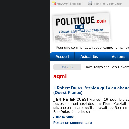
envoyer à un ami
imprimer cette page
Pour une communauté républicaine, humaniste
Accueil
Actualités
Actions
Delmastro, bagarre sulle cha
Fil info
aqmi
« Robert Dulas l’espion qui a eu cha
(Ouest France)
_ ENTRETIEN OUEST France – 16 novembre 2
Les espions ont aussi des amis Pierre Marziali a
pris une balle parce qu’il en savait trop Son ami
Bob Dulas réhabilite sa
lire la suite
Poster un commentaire