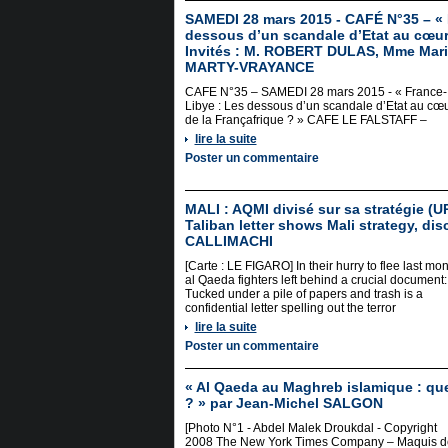
SAMEDI 28 mars 2015 - CAFÉ N°35 – «
dessous d’un scandale d’Etat au cœur 
Invités : M. ROBERT DULAS, Mme Mar
MARTY-VRAYANCE
CAFE N°35 – SAMEDI 28 mars 2015 - « France-
Libye : Les dessous d’un scandale d’Etat au cœ
de la Françafrique ? » CAFE LE FALSTAFF –
lire la suite
Poster un commentaire
MALI : AQMI divisé sur sa stratégie (
Taliban letter shows Mali strategy, di
CALLIMACHI
[Carte : LE FIGARO] In their hurry to flee last mo
al Qaeda fighters left behind a crucial document:
Tucked under a pile of papers and trash is a
confidential letter spelling out the terror
lire la suite
Poster un commentaire
« Al Qaeda au Maghreb islamique : que
? » par Jean-Michel SALGON
[Photo N°1 - Abdel Malek Droukdal - Copyright
2008 The New York Times Company – Maquis d