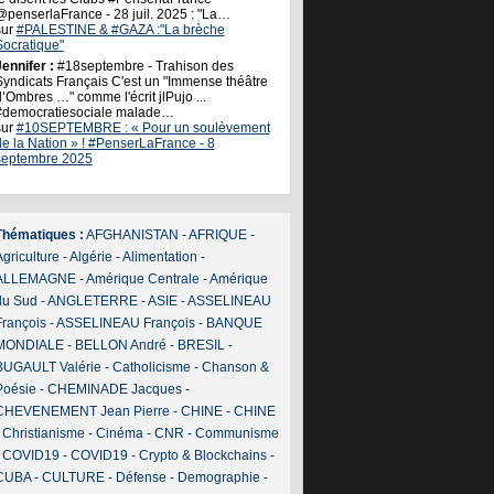
@penserlaFrance - 28 juil. 2025 : "La…
sur
#PALESTINE & #GAZA :"La brèche
Socratique"
ennifer :
#18septembre - Trahison des
Syndicats Français C'est un "Immense théâtre
’Ombres …" comme l'écrit jlPujo ...
#democratiesociale malade…
sur
#10SEPTEMBRE : « Pour un soulèvement
de la Nation » ! #PenserLaFrance - 8
septembre 2025
Thématiques :
AFGHANISTAN
-
AFRIQUE
-
griculture
-
Algérie
-
Alimentation
-
ALLEMAGNE
-
Amérique Centrale
-
Amérique
du Sud
-
ANGLETERRE
-
ASIE
-
ASSELINEAU
François
-
ASSELINEAU François
-
BANQUE
MONDIALE
-
BELLON André
-
BRESIL
-
BUGAULT Valérie
-
Catholicisme
-
Chanson &
Poésie
-
CHEMINADE Jacques
-
CHEVENEMENT Jean Pierre
-
CHINE
-
CHINE
-
Christianisme
-
Cinéma
-
CNR
-
Communisme
-
COVID19
-
COVID19
-
Crypto & Blockchains
-
CUBA
-
CULTURE
-
Défense
-
Demographie
-