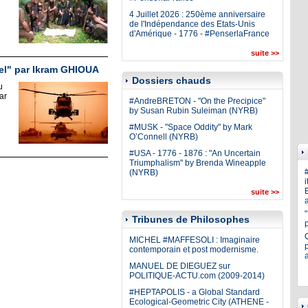
4 Juillet 2026 : 250ème anniversaire
de l'Indépendance des Etats-Unis
d'Amérique - 1776 - #PenserlaFrance
suite >>
el" par Ikram GHIOUA
Dossiers chauds
u
ar
#AndreBRETON - "On the Precipice"
by Susan Rubin Suleiman (NYRB)
#MUSK - "Space Oddity" by Mark
O’Connell (NYRB)
#USA - 1776 - 1876 : "An Uncertain
Triumphalism" by Brenda Wineapple
(NYRB)
i
E
suite >>
a
Tribunes de Philosophes
MICHEL #MAFFESOLI : Imaginaire
p
contemporain et post modernisme.
MANUEL DE DIEGUEZ sur
POLITIQUE-ACTU.com (2009-2014)
#HEPTAPOLIS - a Global Standard
Ecological-Geometric City (ATHENE -