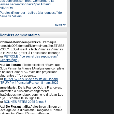
"Les Lumières sombres. Comprendre la
pensée néoréactionnaire" par Arnaud
MIRANDA
Paroles d'honneur - Lettres à la jeunesse" de
ierre de Villiers
suite >>
Derniers commentaires
ottomansefevideempirebrics :
l’arnaque
genocideJOE,demonENformeHumaîne,ET SES
ACOLYTES, utilisent la tech.Vimanas Vimanas
de la zone 51: ; c’est là Lanka base échange…
sur
PÉTROLE : "Le secret des sept soeurs"
(Géostratégie)
Paul De Florant :
Texte excellent ! Bravo aux
Clubs Penser la France ! Analyse que complète
e brillant Colonel AC avec des projections
ulgurantes : * "La guerre…
sur
#IRAN : « Le suicide assisté de Donald
#TRUMP » #PenserlaFrance - 8 mars 2026
Anne-Marie :
De la France. Oui, la France est
confrontée à plusieurs changements
stratégiques mondiaux, comme le dit Jean-Luc
Pujo. Et comme le souligne le…
sur
BONNES FÊTES 2025 à tous !
Paul De Florant :
#EtatPalestinien : Erreur en
décalage de la diplomatie Française ! Comme
le disent les Clubs #PenserlaFrance