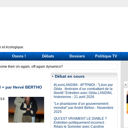
 et écologique.
Osons !
Débats
Dossiers
Politique TV
t. La Camera nega l’utilizzo e Bignami oltraggia Scalfaro
Have 
Débat en cours
#LeonLANDINI - #FTPMOI - "Léon par
ud » par Hervé BERTHO
Gilda : itinéraire d’un combattant de la
liberté" Entretien avec Gilda LANDINI,
historienne - 21 avril 2026
014
"Le phantasme d’un gouvernement
mondial" par André Bellon - Novembre
2025
QUI EST VRAIMENT LE DIABLE ?
Entretien politiquement incorrect :
Régis le Sommier avec Caroline