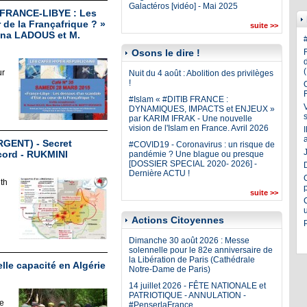
Galactéros [vidéo] - Mai 2025
 FRANCE-LIBYE : Les
de la Françafrique ? »
suite >>
ina LADOUS et M.
Osons le dire !
ur
Nuit du 4 août : Abolition des privilèges
!
#Islam « #DITIB FRANCE :
DYNAMIQUES, IMPACTS et ENJEUX »
par KARIM IFRAK - Une nouvelle
vision de l'Islam en France. Avril 2026
URGENT) - Secret
#COVID19 - Coronavirus : un risque de
J
scord - RUKMINI
pandémie ? Une blague ou presque
[DOSSIER SPECIAL 2020- 2026] -
Dernière ACTU !
nth
suite >>
Actions Citoyennes
Dimanche 30 août 2026 : Messe
solennelle pour le 82e anniversaire de
la Libération de Paris (Cathédrale
lle capacité en Algérie
Notre-Dame de Paris)
14 juillet 2026 - FÊTE NATIONALE et
PATRIOTIQUE - ANNULATION -
e
#PenserlaFrance