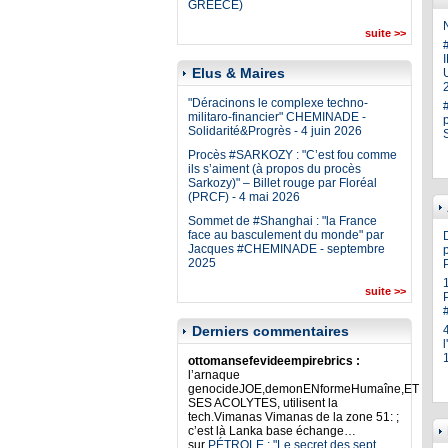
GREECE)
N
suite >>
Elus & Maires
U
"Déracinons le complexe techno-
militaro-financier" CHEMINADE -
Solidarité&Progrès - 4 juin 2026
Procès #SARKOZY : "C’est fou comme
ils s’aiment (à propos du procès
Sarkozy)" – Billet rouge par Floréal
(PRCF) - 4 mai 2026
Sommet de #Shanghai : "la France
face au basculement du monde" par
Jacques #CHEMINADE - septembre
p
2025
suite >>
Derniers commentaires
ottomansefevideempirebrics :
l’arnaque
genocideJOE,demonENformeHumaîne,ET
SES ACOLYTES, utilisent la
tech.Vimanas Vimanas de la zone 51: ;
c’est là Lanka base échange…
sur
PÉTROLE : "Le secret des sept