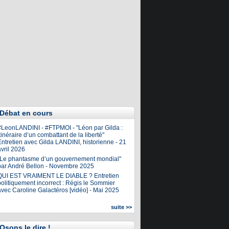
Débat en cours
#LeonLANDINI - #FTPMOI - "Léon par Gilda :
tinéraire d’un combattant de la liberté"
ntretien avec Gilda LANDINI, historienne - 21
vril 2026
"Le phantasme d’un gouvernement mondial"
par André Bellon - Novembre 2025
QUI EST VRAIMENT LE DIABLE ? Entretien
olitiquement incorrect : Régis le Sommier
avec Caroline Galactéros [vidéo] - Mai 2025
suite >>
Osons le dire !