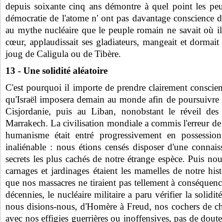
depuis soixante cinq ans démontre à quel point les peup
démocratie de l'atome n' ont pas davantage conscience d
au mythe nucléaire que le peuple romain ne savait où il 
cœur, applaudissait ses gladiateurs, mangeait et dormait 
joug de Caligula ou de Tibère.
13 - Une solidité aléatoire
C'est pourquoi il importe de prendre clairement conscien
qu'Israël imposera demain au monde afin de poursuivre s
Cisjordanie, puis au Liban, nonobstant le réveil des
Marrakech. La civilisation mondiale a commis l'erreur de
humanisme était entré progressivement en possession 
inaliénable : nous étions censés disposer d'une connais
secrets les plus cachés de notre étrange espèce. Puis no
carnages et jardinages étaient les mamelles de notre hist
que nos massacres ne tiraient pas tellement à conséquenc
décennies, le nucléaire militaire a paru vérifier la solidit
nous disions-nous, d'Homère à Freud, nos cochers de cha
avec nos effigies guerrières ou inoffensives, pas de dout