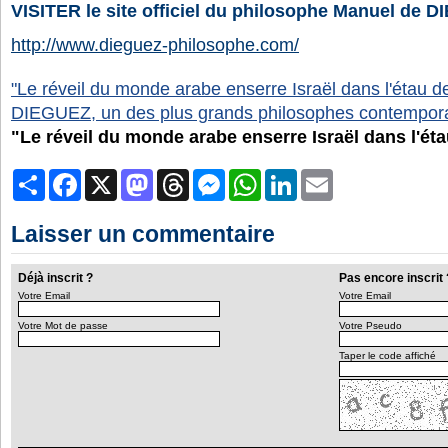
VISITER le site officiel du philosophe Manuel de D
http://www.dieguez-philosophe.com/
"Le réveil du monde arabe enserre Israël dans l'étau de
DIEGUEZ, un des plus grands philosophes contempora
"Le réveil du monde arabe enserre Israël dans l'étau
Partager
Facebook
X
Mastodon
Threads
Messenger
WhatsApp
LinkedIn
Email
Laisser un commentaire
Déjà inscrit ?
Pas encore inscrit 
Votre Email
Votre Email
Votre Mot de passe
Votre Pseudo
Taper le code affiché