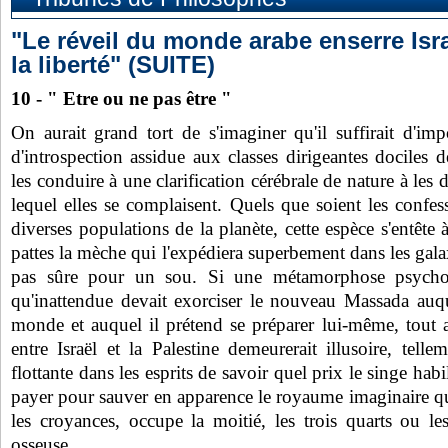
"Le réveil du monde arabe enserre Isra
la liberté" (SUITE)
10 - " Etre ou ne pas être "
On aurait grand tort de s'imaginer qu'il suffirait d'im
d'introspection assidue aux classes dirigeantes dociles 
les conduire à une clarification cérébrale de nature à les d
lequel elles se complaisent. Quels que soient les confes
diverses populations de la planète, cette espèce s'entête à 
pattes la mèche qui l'expédiera superbement dans les galaxi
pas sûre pour un sou. Si une métamorphose psychogé
qu'inattendue devait exorciser le nouveau Massada auque
monde et auquel il prétend se préparer lui-même, tout 
entre Israël et la Palestine demeurerait illusoire, tell
flottante dans les esprits de savoir quel prix le singe habil
payer pour sauver en apparence le royaume imaginaire qui, 
les croyances, occupe la moitié, les trois quarts ou l
osseuse.