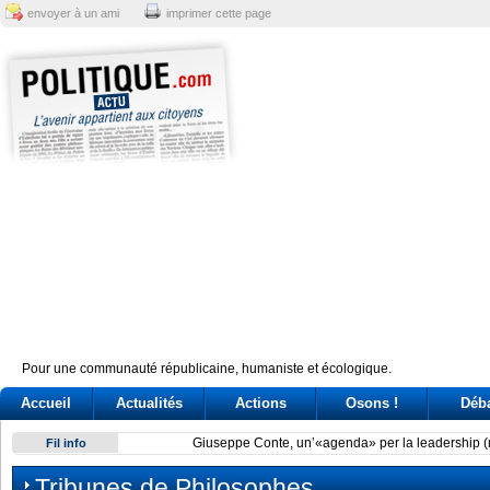
envoyer à un ami
imprimer cette page
Pour une communauté républicaine, humaniste et écologique.
Accueil
Actualités
Actions
Osons !
Déb
Giuseppe Conte, un’«agenda» per la leadership (ma il caso 
Fil info
Tribunes de Philosophes