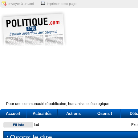
envoyer à un ami
imprimer cette page
Pour une communauté républicaine, humaniste et écologique.
Accueil
Actualités
Actions
Osons !
Déb
Exodus: West Bank hardships drive out Palestinian Christian
Fil info
Osons le dire