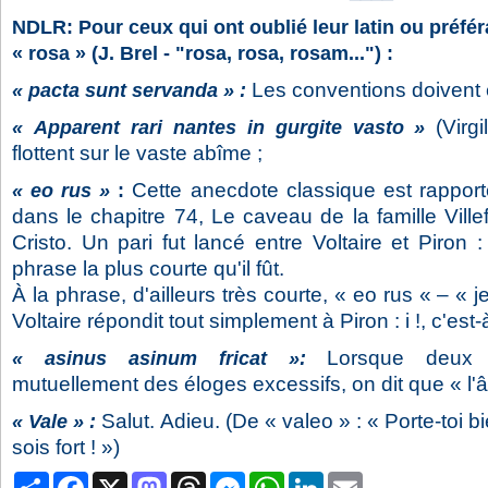
NDLR: Pour ceux qui ont oublié leur latin ou préféra
« rosa » (J. Brel - "rosa, rosa, rosam...") :
Les conventions doivent 
« pacta sunt servanda » :
(Virg
« Apparent rari nantes in gurgite vasto »
flottent sur le vaste abîme ;
Cette anecdote classique est rappor
« eo rus »
:
dans le chapitre 74, Le caveau de la famille Vill
Cristo. Un pari fut lancé entre Voltaire et Piron : 
phrase la plus courte qu'il fût.
À la phrase, d'ailleurs très courte, « eo rus « – « 
Voltaire répondit tout simplement à Piron : i !, c'est-
Lorsque deux 
« asinus asinum fricat »:
mutuellement des éloges excessifs, on dit que « l'ân
Salut. Adieu. (De « valeo » : « Porte-toi 
« Vale » :
sois fort ! »)
Partager
Facebook
X
Mastodon
Threads
Messenger
WhatsApp
LinkedIn
Email