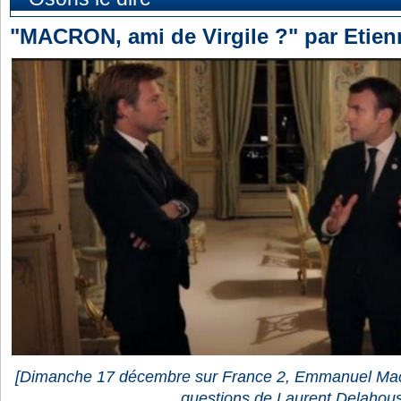
"MACRON, ami de Virgile ?" par Etien
[Dimanche 17 décembre sur
France 2
, Emmanuel
Ma
questions de Laurent Delahou