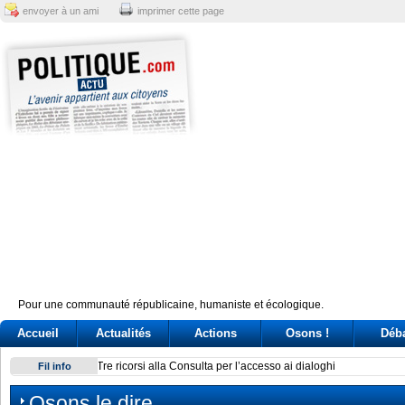
envoyer à un ami
imprimer cette page
Pour une communauté républicaine, humaniste et écologique.
Accueil
Actualités
Actions
Osons !
Déb
Un’associazione del Nord: la sfida dei governatori nella Pont
Fil info
Osons le dire