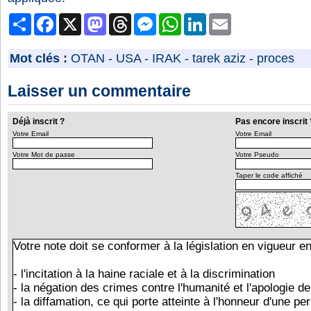
Partager
Facebook
X
Mastodon
Threads
Messenger
WhatsApp
LinkedIn
Email
Mot clés :
OTAN
-
USA
-
IRAK
-
tarek aziz
-
proces
Laisser un commentaire
Déjà inscrit ?
Pas encore inscrit 
Votre Email
Votre Email
Votre Mot de passe
Votre Pseudo
Taper le code affiché