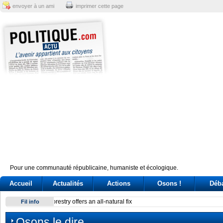
envoyer à un ami
imprimer cette page
Pour une communauté républicaine, humaniste et écologique.
Accueil
Actualités
Actions
Osons !
Déb
Reactor at Kansai Electric’s Oi plant stops after alarm
Fil info
Osons le dire