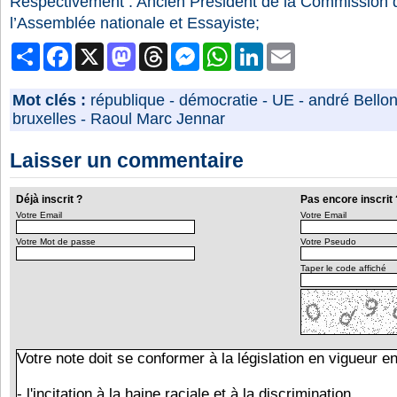
Respectivement : Ancien Président de la Commission
l’Assemblée nationale
et Essayiste;
Partager
Facebook
X
Mastodon
Threads
Messenger
WhatsApp
LinkedIn
Email
Mot clés :
république
-
démocratie
-
UE
-
andré Bello
bruxelles
-
Raoul Marc Jennar
Laisser un commentaire
Déjà inscrit ?
Pas encore inscrit 
Votre Email
Votre Email
Votre Mot de passe
Votre Pseudo
Taper le code affiché