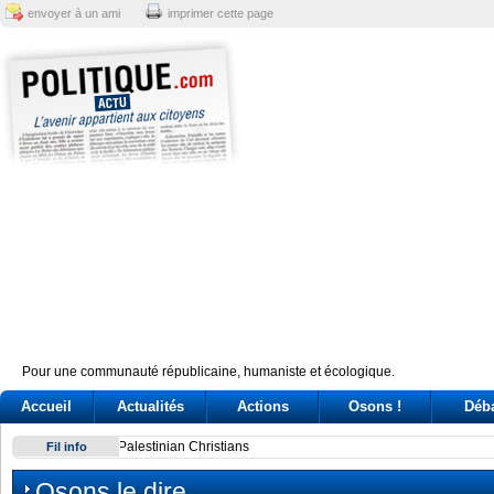
envoyer à un ami
imprimer cette page
Pour une communauté républicaine, humaniste et écologique.
Accueil
Actualités
Actions
Osons !
Déb
Sindicato italiano lleva a Cuba su solidaridad en centenario 
Fil info
Osons le dire