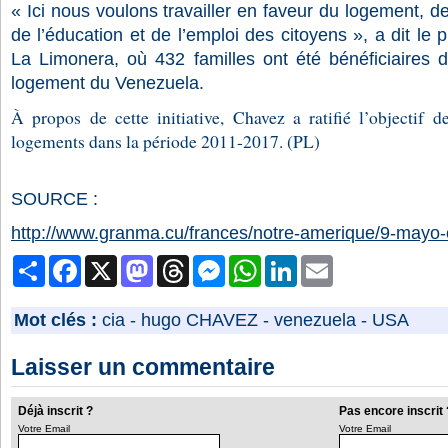
« Ici nous voulons travailler en faveur du logement, de 
de l’éducation et de l’emploi des citoyens », a dit le p
La Limonera, où 432 familles ont été bénéficiaires d
logement du Venezuela.
À propos de cette initiative, Chavez a ratifié l’objectif 
logements dans la période 2011-2017. (PL)
SOURCE :
http://www.granma.cu/frances/notre-amerique/9-mayo-
Partager
Facebook
X
Mastodon
Threads
Messenger
WhatsApp
LinkedIn
Email
Mot clés :
cia
-
hugo CHAVEZ
-
venezuela
-
USA
Laisser un commentaire
Déjà inscrit ?
Pas encore inscrit 
Votre Email
Votre Email