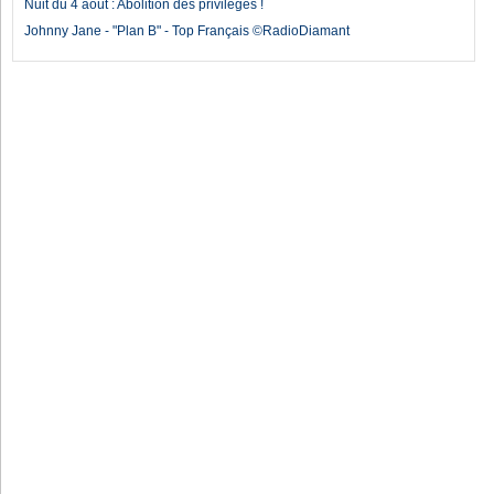
Nuit du 4 août : Abolition des privilèges !
Johnny Jane - "Plan B" - Top Français ©RadioDiamant