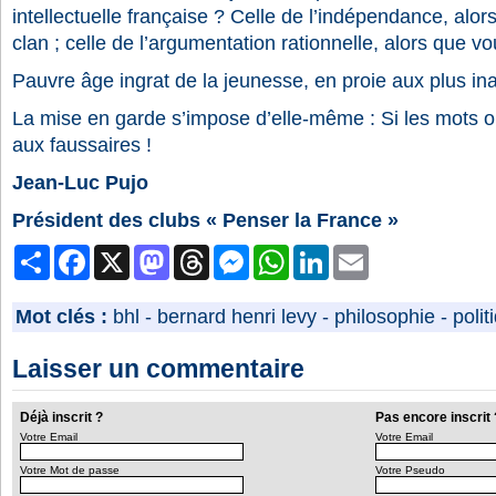
intellectuelle française ? Celle de l’indépendance, alor
clan ; celle de l’argumentation rationnelle, alors que vou
Pauvre âge ingrat de la jeunesse, en proie aux plus in
La mise en garde s’impose d’elle-même : Si les mots 
aux faussaires !
Jean-Luc Pujo
Président des clubs « Penser la France »
Partager
Facebook
X
Mastodon
Threads
Messenger
WhatsApp
LinkedIn
Email
Mot clés :
bhl
-
bernard henri levy
-
philosophie
-
polit
Laisser un commentaire
Déjà inscrit ?
Pas encore inscrit 
Votre Email
Votre Email
Votre Mot de passe
Votre Pseudo