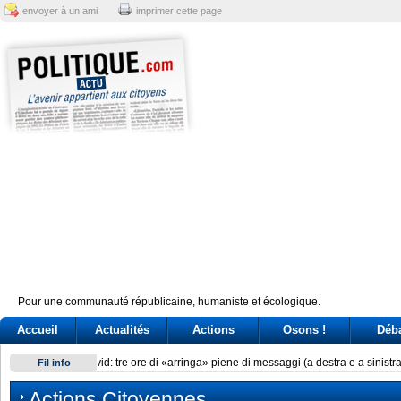
envoyer à un ami
imprimer cette page
Pour une communauté républicaine, humaniste et écologique.
Accueil
Actualités
Actions
Osons !
Déb
Delmastro, chat oscurate. Tre ricorsi alla Consulta per l’acce
Fil info
Actions Citoyennes