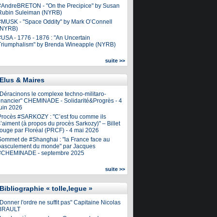
#AndreBRETON - "On the Precipice" by Susan
Rubin Suleiman (NYRB)
#MUSK - "Space Oddity" by Mark O’Connell
(NYRB)
#USA - 1776 - 1876 : "An Uncertain
Triumphalism" by Brenda Wineapple (NYRB)
suite >>
Elus & Maires
"Déracinons le complexe techno-militaro-
financier" CHEMINADE - Solidarité&Progrès - 4
juin 2026
Procès #SARKOZY : "C’est fou comme ils
’aiment (à propos du procès Sarkozy)" – Billet
rouge par Floréal (PRCF) - 4 mai 2026
Sommet de #Shanghai : "la France face au
basculement du monde" par Jacques
#CHEMINADE - septembre 2025
suite >>
Bibliographie « tolle,legue »
Donner l'ordre ne suffit pas" Capitaine Nicolas
BRAULT