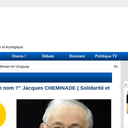
 et écologique.
Osons !
Débats
Dossiers
Politique TV
ome their on-again, off-again dynamics?
Legad
 le nom ?" Jacques CHEMINADE ( Solidarité et