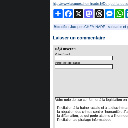
http://www.jacquescheminade.fr/De-quoi-la-dett
Partager
Facebook
X
Mastodon
Threads
Messeng
W
Mot clés :
Jacques CHEMINADE
-
solidarite et
Laisser un commentaire
Déjà inscrit ?
Votre Email
Votre Mot de passe