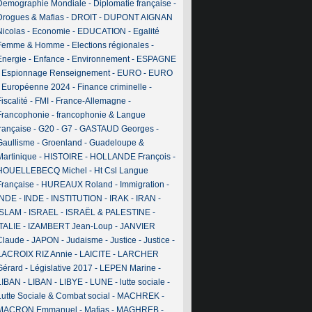
Demographie Mondiale
-
Diplomatie française
-
Drogues & Mafias
-
DROIT
-
DUPONT AIGNAN
Nicolas
-
Economie
-
EDUCATION
-
Egalité
Femme & Homme
-
Elections régionales
-
Energie
-
Enfance
-
Environnement
-
ESPAGNE
-
Espionnage Renseignement
-
EURO
-
EURO
-
Européenne 2024
-
Finance criminelle
-
iscalité
-
FMI
-
France-Allemagne
-
Francophonie
-
francophonie & Langue
française
-
G20
-
G7
-
GASTAUD Georges
-
Gaullisme
-
Groenland
-
Guadeloupe &
Martinique
-
HISTOIRE
-
HOLLANDE François
-
HOUELLEBECQ Michel
-
Ht Csl Langue
Française
-
HUREAUX Roland
-
Immigration
-
INDE
-
INDE
-
INSTITUTION
-
IRAK
-
IRAN
-
ISLAM
-
ISRAEL
-
ISRAËL & PALESTINE
-
ITALIE
-
IZAMBERT Jean-Loup
-
JANVIER
Claude
-
JAPON
-
Judaisme
-
Justice
-
Justice
-
LACROIX RIZ Annie
-
LAICITE
-
LARCHER
Gérard
-
Législative 2017
-
LEPEN Marine
-
LIBAN
-
LIBAN
-
LIBYE
-
LUNE
-
lutte sociale
-
Lutte Sociale & Combat social
-
MACHREK
-
MACRON Emmanuel
-
Mafias
-
MAGHREB
-