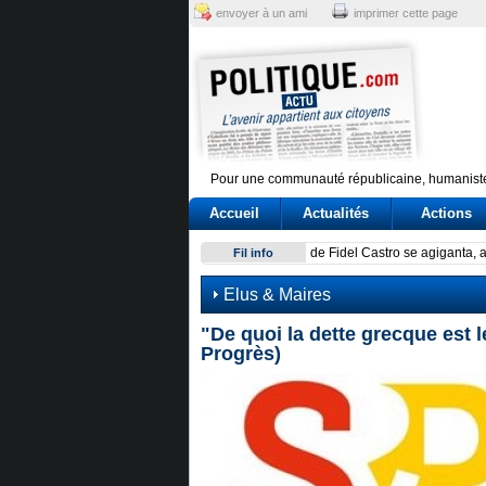
envoyer à un ami
imprimer cette page
Pour une communauté républicaine, humaniste
Accueil
Actualités
Actions
Have Tokyo and Seoul overc
Fil info
Elus & Maires
"De quoi la dette grecque est
Progrès)