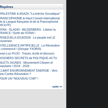
Repères
#PALESTINE & #GAZA :"La brèche Socratique"
FRANCOPHONIE & Haut Conseil international
de la Langue française et de la Francophonie
(HCILFF)
OTAN - GLADIO - BILDERBERG : Libérer la
FRANCE ! Sortir de l'OTAN !
VENEZUELA 2019/2026 : Le peuple est LE
souverain.
INTELLIGENCE ARTIFICIELLE : La Révolution
a commencé ! (Groupe YXORIS)
ean-Luc PUJO - Traces, écrits et discours.
DOSSIERS SECRETS de POLITIQUE-ACTU
GILETS JAUNES : Mouvement Citoyen et
populaire ! 2018 - 2026
CLIMAT ENVIRONNEMENT ENERGIE - Vers
une Contre-Révolution ?
POUR UN "NOUVEAU CNR" !
suite >>