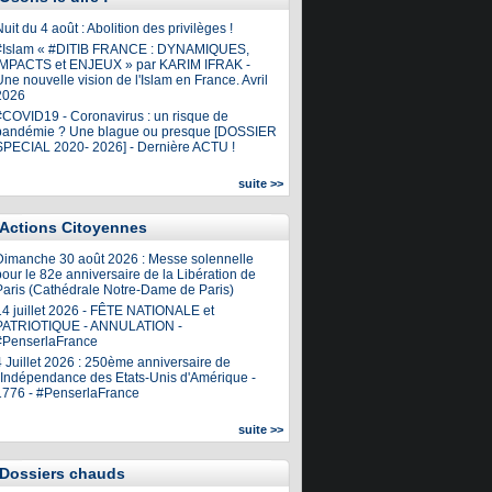
uit du 4 août : Abolition des privilèges !
#Islam « #DITIB FRANCE : DYNAMIQUES,
IMPACTS et ENJEUX » par KARIM IFRAK -
ne nouvelle vision de l'Islam en France. Avril
2026
#COVID19 - Coronavirus : un risque de
pandémie ? Une blague ou presque [DOSSIER
SPECIAL 2020- 2026] - Dernière ACTU !
suite >>
Actions Citoyennes
Dimanche 30 août 2026 : Messe solennelle
our le 82e anniversaire de la Libération de
Paris (Cathédrale Notre-Dame de Paris)
14 juillet 2026 - FÊTE NATIONALE et
PATRIOTIQUE - ANNULATION -
#PenserlaFrance
4 Juillet 2026 : 250ème anniversaire de
l'Indépendance des Etats-Unis d'Amérique -
1776 - #PenserlaFrance
suite >>
Dossiers chauds