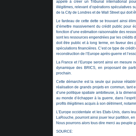
appelé à créer un Tribunal international pour
illégitimes, relevant d’opérations spéculatives s
de la City de Londres et de Wall Street qui doit
Le fardeau de cette dette se trouvant ainsi éli
d’émettre massivement du crédit public pour éq
fonction d’une estimation raisonnable des resso
sont les ressources engendrées par les crédits 
doit être public et à long terme, en faveur des
spéculations financières. C’est ce type de crédi
reconstruction de l’Europe après-guerre et l’ess
La France et l’Europe seront ainsi en mesure n
dynamique des BRICS, en proposant de partici
prochain.
Cette démarche est la seule qui puisse rétab
réalisation de grands projets en commun, tant 
d’une politique spatiale ambitieuse, à la dimen
au monde d’échapper à la guerre, dans l’esprit
profits illégitimes acquis à son détriment, notam
L’Europe occidentale et les Etats-Unis, dans leu
LaRouche, pourront ainsi jouer leur partition, en 
Nous pourrons alors tous dire merci au peuple 
SOURCE: