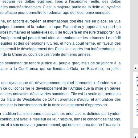
 séparer les dettes légitimes, liées à l’économie réelle, des dettes
ur les marchés financiers. C’est la majeure partie de la dette du système
 être effacée pour permettre le redémarrage de l’économie mondiale.
miné, un accord européen et international doit être mis en place, en vue
uiper l’homme et la nature, chaque Etat-nation y apportant sa part en
urces humaines et matérielles qu’il se trouvera en mesure d’apporter. Ce
d’équipement qui permettront alors de rembourser les créances. Le crédit
 peuples et des générations futures, et non à court terme, en faveur des
t qui permit le développement des Etats-Unis après leur indépendance, la
or de la Chine au cours de ces trente dernières années.
on seulement de rendre justice au peuple grec, mais de se joindre à la
per à la Conférence qui se tiendra à Oufa, en Bachkirie, en juillet
i
lir une dynamique de développement mutuel harmonieux, fondée sur la
E
en ce qui concerne le développement de l’Afrique que la mise en œuvre
a
sion des nouvelles découvertes humaines. Elle est la seule qui permettra
 du Traité de Westphalie de 1648 : avantage d’autrui et annulation des
ment par la transformation de la dette en instrument d’oppression.
p
r tradition hamiltonienne et suivant les orientations définies par Lyndon
contribuant avec le meilleur de leur histoire, dans le concert des nations.
grec et à son nouveau gouvernement, qui nous en aura donné l’occasion.