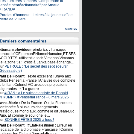
"Les Lumières sombres. Comprendre la
pensée néoréactionnaire" par Arnaud
MIRANDA
Paroles d'honneur - Lettres à la jeunesse" de
ierre de Villiers
suite >>
Derniers commentaires
ottomansefevideempirebrics :
l’arnaque
genocideJOE,demonENformeHumaîne,ET SES
ACOLYTES, utilisent la tech.Vimanas Vimanas
de la zone 51: ; c’est là Lanka base échange…
sur
PÉTROLE : "Le secret des sept soeurs"
(Géostratégie)
Paul De Florant :
Texte excellent ! Bravo aux
Clubs Penser la France ! Analyse que complète
e brillant Colonel AC avec des projections
ulgurantes : * "La guerre…
sur
#IRAN : « Le suicide assisté de Donald
#TRUMP » #PenserlaFrance - 8 mars 2026
Anne-Marie :
De la France. Oui, la France est
confrontée à plusieurs changements
stratégiques mondiaux, comme le dit Jean-Luc
Pujo. Et comme le souligne le…
sur
BONNES FÊTES 2025 à tous !
Paul De Florant :
#EtatPalestinien : Erreur en
décalage de la diplomatie Française ! Comme
le disent les Clubs #PenserlaFrance