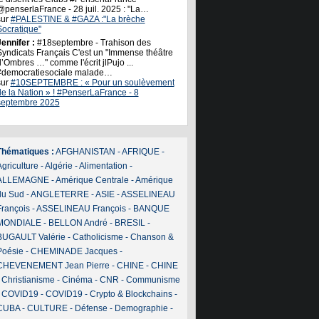
@penserlaFrance - 28 juil. 2025 : "La…
sur
#PALESTINE & #GAZA :"La brèche
Socratique"
ennifer :
#18septembre - Trahison des
Syndicats Français C'est un "Immense théâtre
’Ombres …" comme l'écrit jlPujo ...
#democratiesociale malade…
sur
#10SEPTEMBRE : « Pour un soulèvement
de la Nation » ! #PenserLaFrance - 8
septembre 2025
Thématiques :
AFGHANISTAN
-
AFRIQUE
-
griculture
-
Algérie
-
Alimentation
-
ALLEMAGNE
-
Amérique Centrale
-
Amérique
du Sud
-
ANGLETERRE
-
ASIE
-
ASSELINEAU
François
-
ASSELINEAU François
-
BANQUE
MONDIALE
-
BELLON André
-
BRESIL
-
BUGAULT Valérie
-
Catholicisme
-
Chanson &
Poésie
-
CHEMINADE Jacques
-
CHEVENEMENT Jean Pierre
-
CHINE
-
CHINE
-
Christianisme
-
Cinéma
-
CNR
-
Communisme
-
COVID19
-
COVID19
-
Crypto & Blockchains
-
CUBA
-
CULTURE
-
Défense
-
Demographie
-