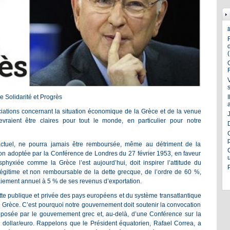
 Solidarité et Progrès
ociations concernant la situation économique de la Grèce et de la venue
J
evraient être claires pour tout le monde, en particulier pour notre
 actuel, ne pourra jamais être remboursée, même au détriment de la
ion adoptée par la Conférence de Londres du 27 février 1953, en faveur
hyxiée comme la Grèce l’est aujourd’hui, doit inspirer l’attitude du
llégitime et non remboursable de la dette grecque, de l’ordre de 60 %,
 paiement annuel à 5 % de ses revenus d’exportation.
dette publique et privée des pays européens et du système transatlantique
 Grèce. C’est pourquoi notre gouvernement doit soutenir la convocation
posée par le gouvernement grec et, au-delà, d’une Conférence sur la
 dollar/euro. Rappelons que le Président équatorien, Rafael Correa, a