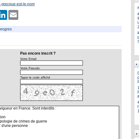
e-grecque-est-le-nom
N
er
hatsApp
LinkedIn
Email
U
 progres
Pas encore inscrit ?
Votre Email
Votre Pseudo
p
Taper le code affiché