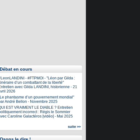
Débat en cours
#LeonLANDINI - #FTPMOI - "Léon par Gilda :
tinéraire d’un combattant de la liberté"
ntretien avec Gilda LANDINI, historienne - 21
vril 2026
"Le phantasme d’un gouvernement mondial"
par André Bellon - Novembre 2025
QUI EST VRAIMENT LE DIABLE ? Entretien
olitiquement incorrect : Régis le Sommier
avec Caroline Galactéros [vidéo] - Mai 2025
suite >>
Osons le dire !