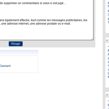
s
oDiamant
"