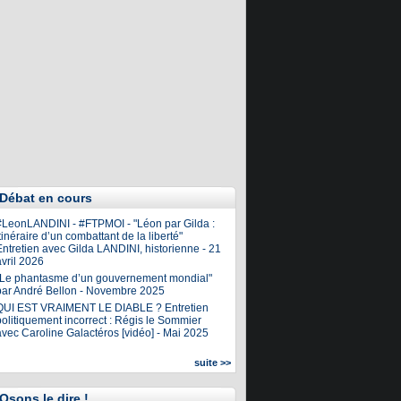
Débat en cours
#LeonLANDINI - #FTPMOI - "Léon par Gilda :
tinéraire d’un combattant de la liberté"
ntretien avec Gilda LANDINI, historienne - 21
vril 2026
"Le phantasme d’un gouvernement mondial"
par André Bellon - Novembre 2025
QUI EST VRAIMENT LE DIABLE ? Entretien
olitiquement incorrect : Régis le Sommier
avec Caroline Galactéros [vidéo] - Mai 2025
suite >>
Osons le dire !