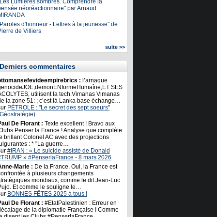
"Les Lumières sombres. Comprendre la
pensée néoréactionnaire" par Arnaud
MIRANDA
Paroles d'honneur - Lettres à la jeunesse" de
ierre de Villiers
suite >>
Derniers commentaires
ottomansefevideempirebrics :
l’arnaque
genocideJOE,demonENformeHumaîne,ET SES
ACOLYTES, utilisent la tech.Vimanas Vimanas
de la zone 51: ; c’est là Lanka base échange…
sur
PÉTROLE : "Le secret des sept soeurs"
(Géostratégie)
Paul De Florant :
Texte excellent ! Bravo aux
Clubs Penser la France ! Analyse que complète
e brillant Colonel AC avec des projections
ulgurantes : * "La guerre…
sur
#IRAN : « Le suicide assisté de Donald
#TRUMP » #PenserlaFrance - 8 mars 2026
Anne-Marie :
De la France. Oui, la France est
confrontée à plusieurs changements
stratégiques mondiaux, comme le dit Jean-Luc
Pujo. Et comme le souligne le…
sur
BONNES FÊTES 2025 à tous !
Paul De Florant :
#EtatPalestinien : Erreur en
décalage de la diplomatie Française ! Comme
le disent les Clubs #PenserlaFrance