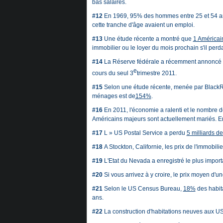
bas salaires.
#12
En 1969, 95% des hommes entre 25 et 54 ans
cette tranche d'âge avaient un emploi.
#13
Une étude récente a montré que
1 Américai
immobilier ou le loyer du mois prochain s'il per
#14
La Réserve fédérale a récemment annoncé q
e
cours du seul 3
trimestre 2011.
#15
Selon une étude récente, menée par BlackRoc
ménages est de
154%
.
#16
En 2011, l'économie a ralenti et le nombre
Américains majeurs sont actuellement mariés. En
#17
L » US Postal Service a perdu
5 milliards de
#18
A Stockton, Californie, les prix de l'immobili
#19
L'Etat du Nevada a enregistré le plus impor
#20
Si vous arrivez à y croire, le prix moyen d'u
#21
Selon le US Census Bureau,
18%
des habita
ans.
#22
La construction d'habitations neuves aux USA