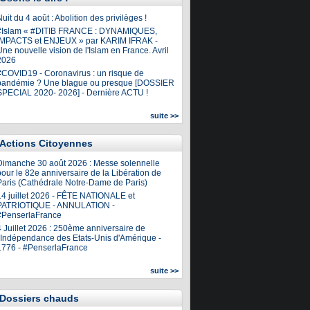
uit du 4 août : Abolition des privilèges !
#Islam « #DITIB FRANCE : DYNAMIQUES,
IMPACTS et ENJEUX » par KARIM IFRAK -
ne nouvelle vision de l'Islam en France. Avril
2026
#COVID19 - Coronavirus : un risque de
pandémie ? Une blague ou presque [DOSSIER
SPECIAL 2020- 2026] - Dernière ACTU !
suite >>
Actions Citoyennes
Dimanche 30 août 2026 : Messe solennelle
our le 82e anniversaire de la Libération de
Paris (Cathédrale Notre-Dame de Paris)
14 juillet 2026 - FÊTE NATIONALE et
PATRIOTIQUE - ANNULATION -
#PenserlaFrance
4 Juillet 2026 : 250ème anniversaire de
l'Indépendance des Etats-Unis d'Amérique -
1776 - #PenserlaFrance
suite >>
Dossiers chauds