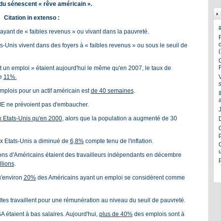
n du sénescent « rêve américain ».
Citation in extenso :
ant de « faibles revenus » ou vivant dans la pauvreté.
s-Unis vivent dans des foyers à « faibles revenus » ou sous le seuil de
 un emploi » étaient aujourd'hui le même qu'en 2007, le taux de
de
11%.
lois pour un actif américain est
de 40 semaines
.
 ne prévoient pas d'embaucher.
J
x Etats-Unis qu'en 2000
, alors que la population a augmenté de 30
 Etats-Unis a diminué de
6,8%
compte tenu de l'inflation.
lions d'Américains étaient des travailleurs indépendants en décembre
llions
.
u'environ
20%
des Américains ayant un emploi se considèrent comme
tes travaillent pour une rémunération au niveau du seuil de pauvreté.
 étaient à bas salaires. Aujourd'hui,
plus de 40%
des emplois sont à