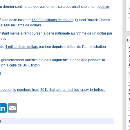
'au dernier centime au gouvernement, cela couvrirait seulement
quinze
"
P
une dette totale de
15 000 milliards de dollars
. Quand Barack Obama
10 600 milliards de dollars.
nstant même à rembourser la dette nationale au rythme de un dollar par
ette.
 de
4 milliards de dollars
par jour depuis le début de l'administration
 gouvernement américain a plus augmenté la dette que pendant la
on à celle de Bill Clinton.
]
l
f
-economic-numbers-from-2011-that-are-almost-too-crazy-to-believe
er
hatsApp
LinkedIn
Email
e