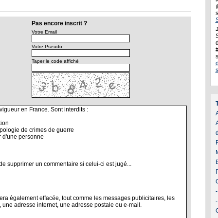
Pas encore inscrit ?
J
Votre Email
d
Votre Pseudo
Taper le code affiché
A