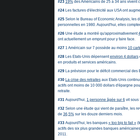
#23
19%
des Américains de 25 à 34 ans vivent c
#24
Les factures d'électricité aux USA ont augmen
#25
Selon le Bureau of Economic Analysis, les 
personnelles en 1980. Aujourd'hui, elles compte
#26
Une étude a montré qu'approximativement
ont actuellement un emprunt pour y faire face.
#27
1 Américain sur 7 possède au moins
10 cart
#28
Les Etats-Unis dépensent
environ 4 dollars
en produits et services américains.
#29
La prévision pour le déficit commercial des 
#30
La crise des retraites
aux Etats-Unis continu
actifs ont moins de 10 000 dollars d'épargne pour 
retraite.
#31
Aujourd'hui,
1 personne âgée sur 6
vit sous 
#32
Selon une étude qui vient de paraître, les
de
36,5%
sur les douze derniers mois.
#33
Aujourd'hui, les banques
« too big to fail »
(t
actifs des six plus grandes banques américaine
2011.