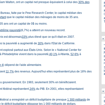
 Sam Walton, ont un capital net presque équivalent à celui des
30% des
reau, faite par le Pew Research Center, le capital médian des
rtant
que le capital médian des ménages de moins de 35 ans.
 ans ont un capital de 0$ ou moins.
extrême pauvreté
(6,7%) a atteint un nouveau record.
nis est désormais
33%
plus élevé que ce qu'il était en 2007.
ns la pauvreté a augmenté de
30%
dans l'Etat de Californie.
nt explosé partout aux États-Unis. Selon le « National Center for
à Philadelphie vivent dans la pauvreté,
40,1%
à Atlanta,
52,6%
à
s
r 4
) dépend de l'aide alimentaire.
aient
11,7%
des revenus. Aujourd'hui elles représentent plus de 18% des
du gouvernement. En 1983, seulement 30% en bénéficiaient.
t fédéral représentent
24%
du PIB. En 2001, elles représentaient
"
édéral a enregistré un déficit budgétaire de presque
1 300 milliards
de
 le déficit budgétaire dépasse les 1 000 milliards de dollars.