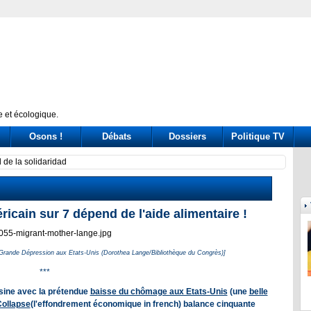
 et écologique.
Osons !
Débats
Dossiers
Politique TV
 drive out Palestinian Christians
Calif
icain sur 7 dépend de l'aide alimentaire !
la Grande Dépression aux Etats-Unis (Dorothea Lange/Bibliothèque du Congrès)]
***
ssine avec la prétendue
baisse du chômage aux Etats-Unis
(une
belle
ollapse
(l'effondrement économique in french) balance cinquante