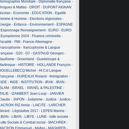
Demographie Mondiale
-
Diplomatie française
-
Drogues & Mafias
-
DROIT
-
DUPONT AIGNAN
Nicolas
-
Economie
-
EDUCATION
-
Egalité
Femme & Homme
-
Elections régionales
-
Energie
-
Enfance
-
Environnement
-
ESPAGNE
-
Espionnage Renseignement
-
EURO
-
EURO
-
Européenne 2024
-
Finance criminelle
-
iscalité
-
FMI
-
France-Allemagne
-
Francophonie
-
francophonie & Langue
française
-
G20
-
G7
-
GASTAUD Georges
-
Gaullisme
-
Groenland
-
Guadeloupe &
Martinique
-
HISTOIRE
-
HOLLANDE François
-
HOUELLEBECQ Michel
-
Ht Csl Langue
Française
-
HUREAUX Roland
-
Immigration
-
INDE
-
INDE
-
INSTITUTION
-
IRAK
-
IRAN
-
ISLAM
-
ISRAEL
-
ISRAËL & PALESTINE
-
ITALIE
-
IZAMBERT Jean-Loup
-
JANVIER
Claude
-
JAPON
-
Judaisme
-
Justice
-
Justice
-
LACROIX RIZ Annie
-
LAICITE
-
LARCHER
Gérard
-
Législative 2017
-
LEPEN Marine
-
LIBAN
-
LIBAN
-
LIBYE
-
LUNE
-
lutte sociale
-
Lutte Sociale & Combat social
-
MACHREK
-
MACRON Emmanuel
-
Mafias
-
MAGHREB
-