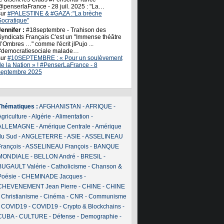
@penserlaFrance - 28 juil. 2025 : "La…
sur
#PALESTINE & #GAZA :"La brèche
Socratique"
ennifer :
#18septembre - Trahison des
Syndicats Français C'est un "Immense théâtre
’Ombres …" comme l'écrit jlPujo ...
#democratiesociale malade…
sur
#10SEPTEMBRE : « Pour un soulèvement
de la Nation » ! #PenserLaFrance - 8
septembre 2025
Thématiques :
AFGHANISTAN
-
AFRIQUE
-
griculture
-
Algérie
-
Alimentation
-
ALLEMAGNE
-
Amérique Centrale
-
Amérique
du Sud
-
ANGLETERRE
-
ASIE
-
ASSELINEAU
François
-
ASSELINEAU François
-
BANQUE
MONDIALE
-
BELLON André
-
BRESIL
-
BUGAULT Valérie
-
Catholicisme
-
Chanson &
Poésie
-
CHEMINADE Jacques
-
CHEVENEMENT Jean Pierre
-
CHINE
-
CHINE
-
Christianisme
-
Cinéma
-
CNR
-
Communisme
-
COVID19
-
COVID19
-
Crypto & Blockchains
-
CUBA
-
CULTURE
-
Défense
-
Demographie
-