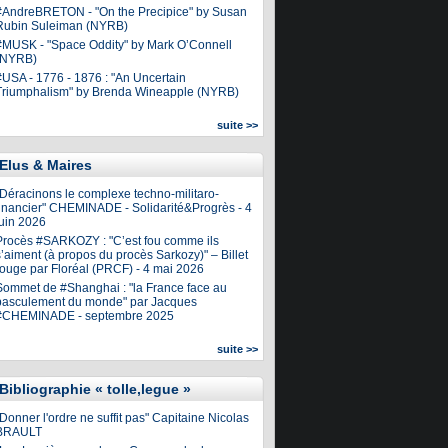
#AndreBRETON - "On the Precipice" by Susan
Rubin Suleiman (NYRB)
#MUSK - "Space Oddity" by Mark O’Connell
(NYRB)
#USA - 1776 - 1876 : "An Uncertain
Triumphalism" by Brenda Wineapple (NYRB)
suite >>
Elus & Maires
"Déracinons le complexe techno-militaro-
financier" CHEMINADE - Solidarité&Progrès - 4
juin 2026
Procès #SARKOZY : "C’est fou comme ils
’aiment (à propos du procès Sarkozy)" – Billet
rouge par Floréal (PRCF) - 4 mai 2026
Sommet de #Shanghai : "la France face au
basculement du monde" par Jacques
#CHEMINADE - septembre 2025
suite >>
Bibliographie « tolle,legue »
Donner l'ordre ne suffit pas" Capitaine Nicolas
BRAULT