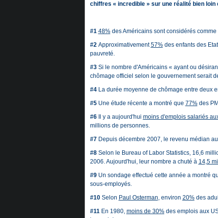
chiffres « incredible » sur une réalité bien loi
#1
48%
des Américains sont considérés comme ay
#2
Approximativement
57%
des enfants des Etat
pauvreté.
#3
Si le nombre d'Américains « ayant ou désirant
chômage officiel selon le gouvernement serait 
#4
La durée moyenne de chômage entre deux emp
#5
Une étude récente a montré que
77%
des PME
#6
Il y a aujourd'hui
moins d'emplois salariés au
millions de personnes.
#7
Depuis décembre 2007, le revenu médian aux
#8
Selon le Bureau of Labor Statistics, 16,6 mil
2006. Aujourd'hui, leur nombre a chuté à
14,5 mi
#9
Un sondage effectué cette année a montré q
sous-employés.
#10
Selon
Paul Osterman
, environ
20%
des adul
#11
En 1980,
moins de 30%
des emplois aux USA