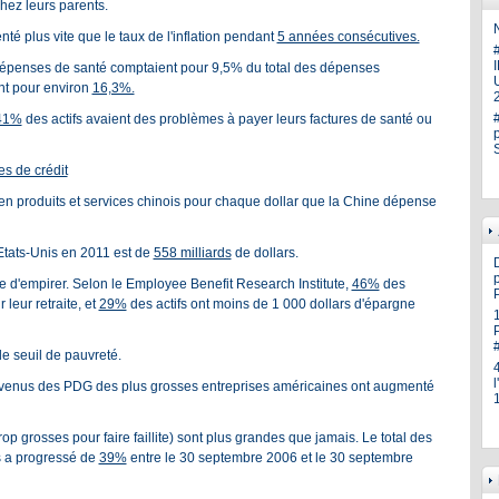
hez leurs parents.
N
té plus vite que le taux de l'inflation pendant
5 années consécutives.
dépenses de santé comptaient pour 9,5% du total des dépenses
U
nt pour environ
16,3%.
41%
des actifs avaient des problèmes à payer leurs factures de santé ou
es de crédit
en produits et services chinois pour chaque dollar que la Chine dépense
Etats-Unis en 2011 est de
558 milliards
de dollars.
p
e d'empirer. Selon le Employee Benefit Research Institute,
46%
des
leur retraite, et
29%
des actifs ont moins de 1 000 dollars d'épargne
le seuil de pauvreté.
 revenus des PDG des plus grosses entreprises américaines ont augmenté
rop grosses pour faire faillite) sont plus grandes que jamais. Le total des
s a progressé de
39%
entre le 30 septembre 2006 et le 30 septembre