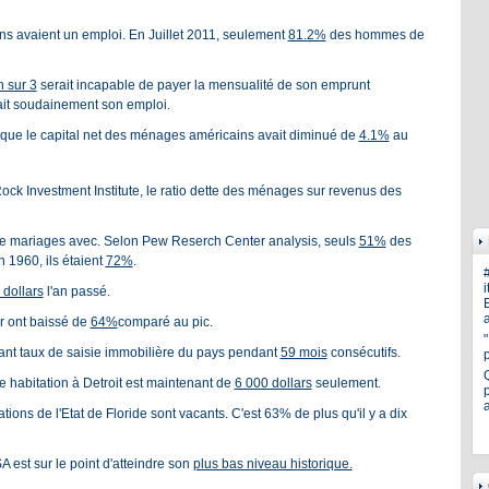
 avaient un emploi. En Juillet 2011, seulement
81.2%
des hommes de
n sur 3
serait incapable de payer la mensualité de son emprunt
dait soudainement son emploi.
ue le capital net des ménages américains avait diminué de
4.1%
au
k Investment Institute, le ratio dette des ménages sur revenus des
 de mariages avec. Selon Pew Reserch Center analysis, seuls
51%
des
 1960, ils étaient
72%
.
i
 dollars
l'an passé.
E
a
er ont baissé de
64%
comparé au pic.
tant taux de saisie immobilière du pays pendant
59 mois
consécutifs.
ne habitation à Detroit est maintenant de
6 000 dollars
seulement.
p
tions de l'Etat de Floride sont vacants. C'est 63% de plus qu'il y a dix
 est sur le point d'atteindre son
plus bas niveau historique.