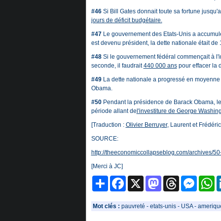
#46
Si Bill Gates donnait toute sa fortune jusqu
jours de déficit budgétaire.
#47
Le gouvernement des Etats-Unis a accumulé 
est devenu président, la dette nationale était de 
#48
Si le gouvernement fédéral commençait à l'i
seconde, il faudrait
440 000 ans
pour effacer la d
#49
La dette nationale a progressé en moyenne
Obama.
#50
Pendant la présidence de Barack Obama, le
période allant de
l'investiture de George Washingt
[Traduction :
Olivier Berruyer
, Laurent et Frédéric
SOURCE:
http://theeconomiccollapseblog.com/archives/50
[Merci à JC]
Partager
Facebook
X
Mastodon
Threads
Messeng
W
Mot clés :
pauvreté
-
etats-unis
-
USA
-
ameriqu