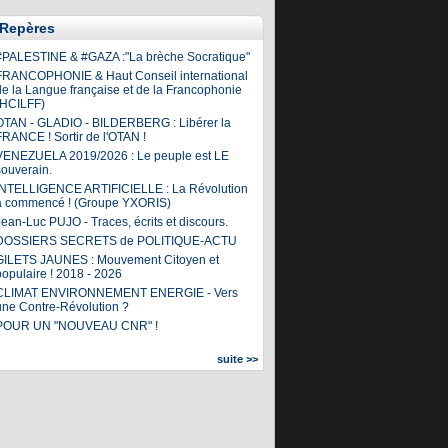
Repères
#PALESTINE & #GAZA :"La brèche Socratique"
FRANCOPHONIE & Haut Conseil international
de la Langue française et de la Francophonie
(HCILFF)
OTAN - GLADIO - BILDERBERG : Libérer la
FRANCE ! Sortir de l'OTAN !
VENEZUELA 2019/2026 : Le peuple est LE
souverain.
INTELLIGENCE ARTIFICIELLE : La Révolution
a commencé ! (Groupe YXORIS)
ean-Luc PUJO - Traces, écrits et discours.
DOSSIERS SECRETS de POLITIQUE-ACTU
GILETS JAUNES : Mouvement Citoyen et
populaire ! 2018 - 2026
CLIMAT ENVIRONNEMENT ENERGIE - Vers
une Contre-Révolution ?
POUR UN "NOUVEAU CNR" !
suite >>