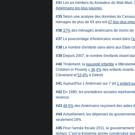
#3
4 Les six héritiers du fondateur de Wall-Mart,
Américains les plus pauvres
.
#35
Selon une analyse des données du Census Bu
ménages de plus de 65 ans est
47 fois plus impo
#36
37%
des ménages américains de moins de 35
#37
Le pourcentage d'Américains vivant dans
l'
#38
Le nombre d'enfants sans-abris aux Etats-U
#39
Depuis 2007, le nombre d'enfants vivant da
#40
Tristement, la
pauvreté infantile
a littéraleme
Children in Poverty »,
36,4%
des enfants vivants 
Cleveland et
53,6%
à Detroit.
#41
Aujourd'hui 1 Américain sur 7 (et
1 enfant su
#42
En 1980, les prestations sociales représent
revenus
#43
48,5%
des Américains reçoivent des aides 
#44
Actuellement, les dépenses du gouvernemen
seulement 18%.
#45
Pour l'année fiscale 2011, le gouvernement f
dollars. C'est la troisième année consécutive que