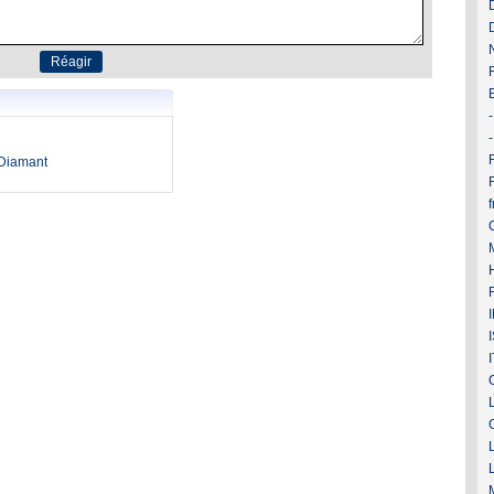
F
oDiamant