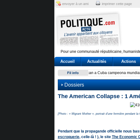
envoyer à un ami
imprimer cette page
Pour une communauté républicaine, humaniste
Accueil
Actualités
Actions
Exodus: West Bank hardships
Fil info
Dossiers
The American Collapse : 1 Amér
[Photo : « Migrant Mother », portrait d'une fermière pendant 
Pendant que la propagande officielle nous ba
escroquerie
, celle-là ! ), le site
The Economic C