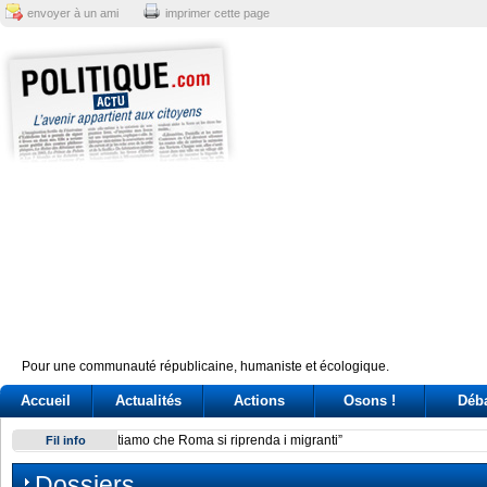
envoyer à un ami
imprimer cette page
Pour une communauté républicaine, humaniste et écologique.
Accueil
Actualités
Actions
Osons !
Déb
Giuseppe Conte, un’«agenda» per la leadership (ma il caso 
Fil info
Dossiers