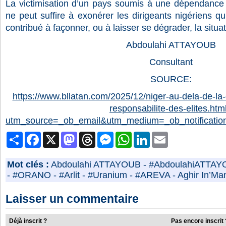
La victimisation d’un pays soumis à une dépendance
ne peut suffire à exonérer les dirigeants nigériens qu
contribué à façonner, ou à laisser se dégrader, la situat
Abdoulahi ATTAYOUB
Consultant
SOURCE:
https://www.bllatan.com/2025/12/niger-au-dela-de-la
responsabilite-des-elites.htm
utm_source=_ob_email&utm_medium=_ob_notificati
Partager
Facebook
X
Mastodon
Threads
Messenger
WhatsApp
LinkedIn
Email
Mot clés :
Abdoulahi ATTAYOUB
-
#AbdoulahiATTA
-
#ORANO
-
#Arlit
-
#Uranium
-
#AREVA
-
Aghir In’Ma
Laisser un commentaire
Déjà inscrit ?
Pas encore inscrit 