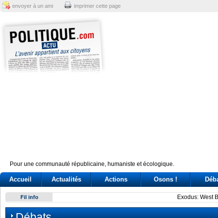
envoyer à un ami
imprimer cette page
Pour une communauté républicaine, humaniste et écologique.
Accueil
Actualités
Actions
Osons !
Déb
Exodus: West Bank hardships drive out Palestinian Christian
Fil info
Débats