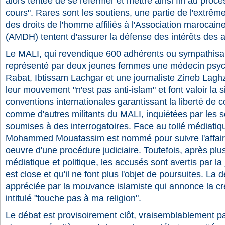
alors tentée de se refermer et mettre ainsi fin au proce
cours". Rares sont les soutiens, une partie de l'extrêm
des droits de l'homme affiliés à l'Association marocain
(AMDH) tentent d'assurer la défense des intérêts des 
Le MALI, qui revendique 600 adhérents ou sympathisan
représenté par deux jeunes femmes une médecin psy
Rabat, Ibtissam Lachgar et une journaliste Zineb Laghz
leur mouvement "n'est pas anti-islam" et font valoir la 
conventions internationales garantissant la liberté de c
comme d'autres militants du MALI, inquiétées par les s
soumises à des interrogatoires. Face au tollé médiatiqu
Mohammed Mouatassim est nommé pour suivre l'affaire
oeuvre d'une procédure judiciaire. Toutefois, après plus
médiatique et politique, les accusés sont avertis par la
est close et qu'il ne font plus l'objet de poursuites. La 
appréciée par la mouvance islamiste qui annonce la c
intitulé "touche pas à ma religion".
Le débat est provisoirement clôt, vraisemblablement par