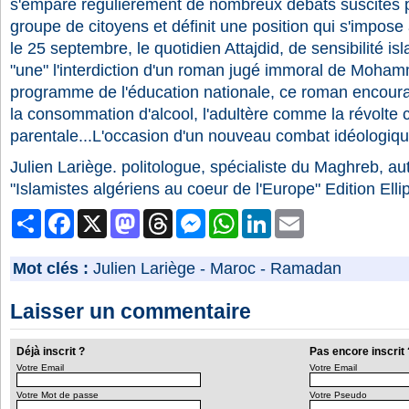
s'empare régulièrement de nombreux débats suscités p
groupe de citoyens et définit une position qui s'impose 
le 25 septembre, le quotidien Attajdid, de sensibilité is
"une" l'interdiction d'un roman jugé immoral de Moham
programme de l'éducation nationale, ce roman encourag
la consommation d'alcool, l'adultère comme la révolte co
parentale...L'occasion d'un nouveau combat idéologique
Julien Lariège. politologue, spécialiste du Maghreb, 
"Islamistes algériens au coeur de l'Europe" Edition Elli
Partager
Facebook
X
Mastodon
Threads
Messenger
WhatsApp
LinkedIn
Email
Mot clés :
Julien Lariège
-
Maroc
-
Ramadan
Laisser un commentaire
Déjà inscrit ?
Pas encore inscrit 
Votre Email
Votre Email
Votre Mot de passe
Votre Pseudo