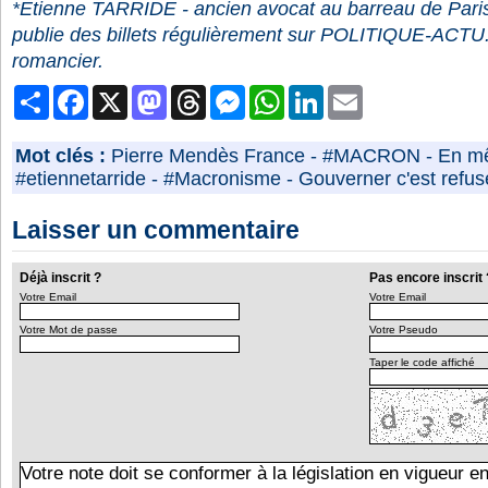
*Etienne TARRIDE - ancien avocat au barreau de Paris,
publie des billets régulièrement sur POLITIQUE-ACTU.
romancier.
Partager
Facebook
X
Mastodon
Threads
Messenger
WhatsApp
LinkedIn
Email
Mot clés :
Pierre Mendès France
-
#MACRON
-
En m
#etiennetarride
-
#Macronisme
-
Gouverner c'est refus
Laisser un commentaire
Déjà inscrit ?
Pas encore inscrit 
Votre Email
Votre Email
Votre Mot de passe
Votre Pseudo
Taper le code affiché