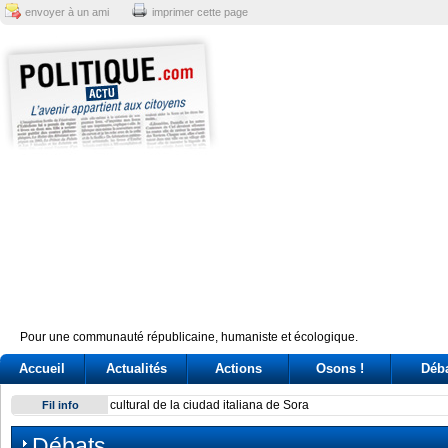
envoyer à un ami
imprimer cette page
Pour une communauté républicaine, humaniste et écologique.
Accueil
Actualités
Actions
Osons !
Déb
Fidan afirma que mayor temor de Israel es aislamiento inter
Fil info
Débats