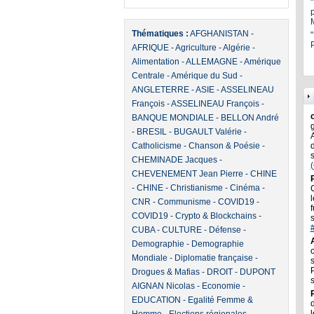
Thématiques :
AFGHANISTAN
-
"
P
AFRIQUE
-
Agriculture
-
Algérie
-
Alimentation
-
ALLEMAGNE
-
Amérique
Centrale
-
Amérique du Sud
-
ANGLETERRE
-
ASIE
-
ASSELINEAU
François
-
ASSELINEAU François
-
BANQUE MONDIALE
-
BELLON André
-
BRESIL
-
BUGAULT Valérie
-
Catholicisme
-
Chanson & Poésie
-
CHEMINADE Jacques
-
CHEVENEMENT Jean Pierre
-
CHINE
-
CHINE
-
Christianisme
-
Cinéma
-
l
CNR
-
Communisme
-
COVID19
-
f
COVID19
-
Crypto & Blockchains
-
CUBA
-
CULTURE
-
Défense
-
Demographie
-
Demographie
Mondiale
-
Diplomatie française
-
Drogues & Mafias
-
DROIT
-
DUPONT
AIGNAN Nicolas
-
Economie
-
EDUCATION
-
Egalité Femme &