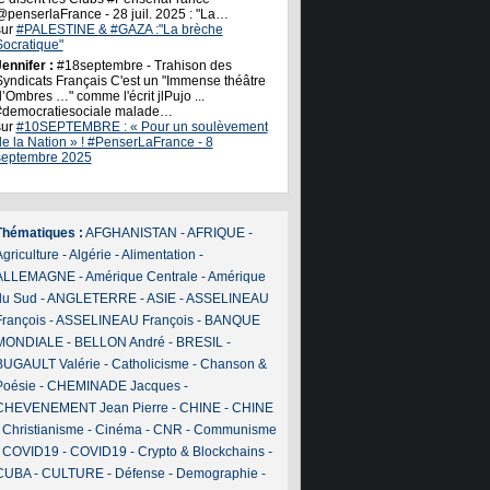
@penserlaFrance - 28 juil. 2025 : "La…
sur
#PALESTINE & #GAZA :"La brèche
Socratique"
ennifer :
#18septembre - Trahison des
Syndicats Français C'est un "Immense théâtre
’Ombres …" comme l'écrit jlPujo ...
#democratiesociale malade…
sur
#10SEPTEMBRE : « Pour un soulèvement
de la Nation » ! #PenserLaFrance - 8
septembre 2025
Thématiques :
AFGHANISTAN
-
AFRIQUE
-
griculture
-
Algérie
-
Alimentation
-
ALLEMAGNE
-
Amérique Centrale
-
Amérique
du Sud
-
ANGLETERRE
-
ASIE
-
ASSELINEAU
François
-
ASSELINEAU François
-
BANQUE
MONDIALE
-
BELLON André
-
BRESIL
-
BUGAULT Valérie
-
Catholicisme
-
Chanson &
Poésie
-
CHEMINADE Jacques
-
CHEVENEMENT Jean Pierre
-
CHINE
-
CHINE
-
Christianisme
-
Cinéma
-
CNR
-
Communisme
-
COVID19
-
COVID19
-
Crypto & Blockchains
-
CUBA
-
CULTURE
-
Défense
-
Demographie
-