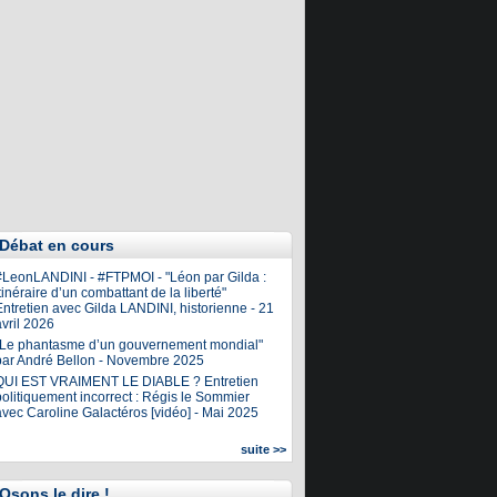
Débat en cours
#LeonLANDINI - #FTPMOI - "Léon par Gilda :
tinéraire d’un combattant de la liberté"
ntretien avec Gilda LANDINI, historienne - 21
vril 2026
"Le phantasme d’un gouvernement mondial"
par André Bellon - Novembre 2025
QUI EST VRAIMENT LE DIABLE ? Entretien
olitiquement incorrect : Régis le Sommier
avec Caroline Galactéros [vidéo] - Mai 2025
suite >>
Osons le dire !