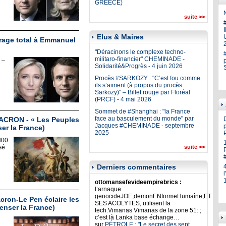
GREECE)
N
suite >>
Elus & Maires
U
rrage total à Emmanuel
"Déracinons le complexe techno-
militaro-financier" CHEMINADE -
 –
Solidarité&Progrès - 4 juin 2026
Procès #SARKOZY : "C’est fou comme
ils s’aiment (à propos du procès
Sarkozy)" – Billet rouge par Floréal
(PRCF) - 4 mai 2026
Sommet de #Shanghai : "la France
face au basculement du monde" par
 MACRON - « Les Peuples
Jacques #CHEMINADE - septembre
p
er la France)
2025
H00
sé
suite >>
Derniers commentaires
ottomansefevideempirebrics :
l’arnaque
genocideJOE,demonENformeHumaîne,ET
ron-Le Pen éclaire les
SES ACOLYTES, utilisent la
Penser la France)
tech.Vimanas Vimanas de la zone 51: ;
c’est là Lanka base échange…
sur
PÉTROLE : "Le secret des sept