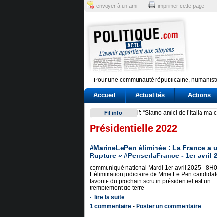
envoyer à un ami
imprimer cette page
Pour une communauté républicaine, humaniste
Accueil
Actualités
Actions
Giuseppe Conte, un’«agenda»
Fil info
Présidentielle 2022
#MarineLePen éliminée : La France a 
Rupture » #PenserlaFrance - 1er avril 
communiqué national Mardi 1er avril 2025 - 8H
L’élimination judiciaire de Mme Le Pen candidat
favorite du prochain scrutin présidentiel est un
tremblement de terre
lire la suite
1 commentaire
-
Poster un commentaire