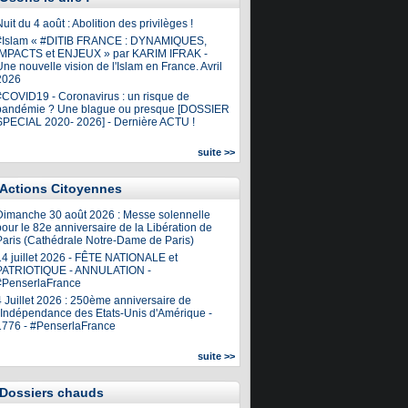
uit du 4 août : Abolition des privilèges !
#Islam « #DITIB FRANCE : DYNAMIQUES,
IMPACTS et ENJEUX » par KARIM IFRAK -
ne nouvelle vision de l'Islam en France. Avril
2026
#COVID19 - Coronavirus : un risque de
pandémie ? Une blague ou presque [DOSSIER
SPECIAL 2020- 2026] - Dernière ACTU !
suite >>
Actions Citoyennes
Dimanche 30 août 2026 : Messe solennelle
our le 82e anniversaire de la Libération de
Paris (Cathédrale Notre-Dame de Paris)
14 juillet 2026 - FÊTE NATIONALE et
PATRIOTIQUE - ANNULATION -
#PenserlaFrance
4 Juillet 2026 : 250ème anniversaire de
l'Indépendance des Etats-Unis d'Amérique -
1776 - #PenserlaFrance
suite >>
Dossiers chauds