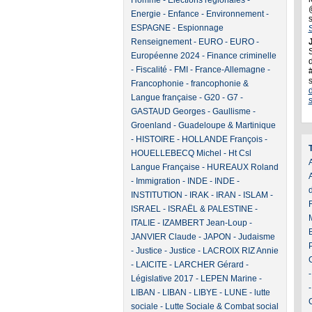
Homme
-
Elections régionales
-
Energie
-
Enfance
-
Environnement
-
ESPAGNE
-
Espionnage
Renseignement
-
EURO
-
EURO
-
J
Européenne 2024
-
Finance criminelle
d
-
Fiscalité
-
FMI
-
France-Allemagne
-
Francophonie
-
francophonie &
Langue française
-
G20
-
G7
-
GASTAUD Georges
-
Gaullisme
-
Groenland
-
Guadeloupe & Martinique
-
HISTOIRE
-
HOLLANDE François
-
HOUELLEBECQ Michel
-
Ht Csl
A
Langue Française
-
HUREAUX Roland
-
Immigration
-
INDE
-
INDE
-
INSTITUTION
-
IRAK
-
IRAN
-
ISLAM
-
ISRAEL
-
ISRAËL & PALESTINE
-
ITALIE
-
IZAMBERT Jean-Loup
-
JANVIER Claude
-
JAPON
-
Judaisme
-
Justice
-
Justice
-
LACROIX RIZ Annie
-
LAICITE
-
LARCHER Gérard
-
Législative 2017
-
LEPEN Marine
-
LIBAN
-
LIBAN
-
LIBYE
-
LUNE
-
lutte
sociale
-
Lutte Sociale & Combat social