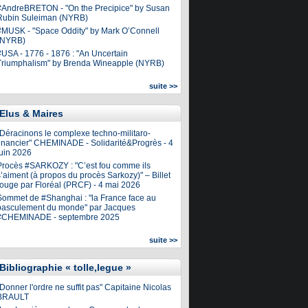
#AndreBRETON - "On the Precipice" by Susan
Rubin Suleiman (NYRB)
#MUSK - "Space Oddity" by Mark O’Connell
(NYRB)
#USA - 1776 - 1876 : "An Uncertain
Triumphalism" by Brenda Wineapple (NYRB)
suite >>
Elus & Maires
"Déracinons le complexe techno-militaro-
financier" CHEMINADE - Solidarité&Progrès - 4
juin 2026
Procès #SARKOZY : "C’est fou comme ils
’aiment (à propos du procès Sarkozy)" – Billet
rouge par Floréal (PRCF) - 4 mai 2026
Sommet de #Shanghai : "la France face au
basculement du monde" par Jacques
#CHEMINADE - septembre 2025
suite >>
Bibliographie « tolle,legue »
Donner l'ordre ne suffit pas" Capitaine Nicolas
BRAULT