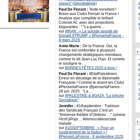
soeurs" (Géostratégie)
Paul De Florant :
Texte excellent !
Bravo aux Clubs Penser la France !
Analyse que complète le brillant
Colonel AC avec des projections
fulgurantes : * "La guerre…
sur
#IRAN : « Le suicide assisté de
Donald #TRUMP » #PenserlaFrance -
8 mars 2026
Anne-Marie :
De la France. Oui, la
France est confrontée à plusieurs
changements stratégiques mondiaux,
comme le dit Jean-Luc Pujo. Et comme
le souligne le…
sur
BONNES FÊTES 2025 à tous !
Paul De Florant :
#EtatPalestinien :
Erreur en décalage de la diplomatie
s
Française ! Comme le disent les Clubs
#PenserlaFrance @penserlaFrance -
28 juil. 2025 : "La…
sur
#PALESTINE & #GAZA :"La brèche
Socratique"
Jennifer :
#18septembre - Trahison
des Syndicats Français C'est un
"Immense théâtre d’Ombres …" comme
l'écrit jlPujo ... #democratiesociale
malade…
sur
#10SEPTEMBRE : « Pour un
"
soulèvement de la Nation » !
#PenserLaFrance - 8 septembre 2025