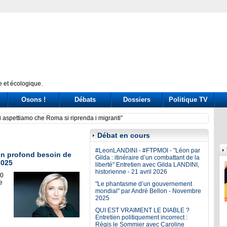
 et écologique.
Osons !
Débats
Dossiers
Politique TV
 per la leadership (ma il caso Zampolli non si sgonfia)
Seif: 
Débat en cours
#LeonLANDINI - #FTPMOI - "Léon par
un profond besoin de
Gilda : itinéraire d’un combattant de la
2025
liberté" Entretien avec Gilda LANDINI,
historienne - 21 avril 2026
00
e
"Le phantasme d’un gouvernement
mondial" par André Bellon - Novembre
2025
QUI EST VRAIMENT LE DIABLE ?
Entretien politiquement incorrect :
Régis le Sommier avec Caroline