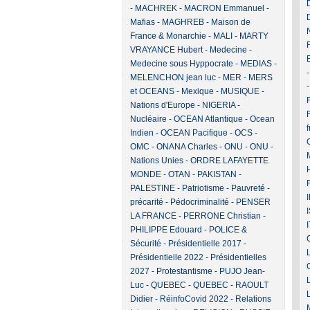
-
MACHREK
-
MACRON Emmanuel
-
Mafias
-
MAGHREB
-
Maison de
France & Monarchie
-
MALI
-
MARTY
VRAYANCE Hubert
-
Medecine
-
Medecine sous Hyppocrate
-
MEDIAS
-
MELENCHON jean luc
-
MER
-
MERS
et OCEANS
-
Mexique
-
MUSIQUE
-
F
Nations d'Europe
-
NIGERIA
-
Nucléaire
-
OCEAN Atlantique
-
Ocean
Indien
-
OCEAN Pacifique
-
OCS
-
OMC
-
ONANA Charles
-
ONU
-
ONU -
Nations Unies
-
ORDRE LAFAYETTE
MONDE
-
OTAN
-
PAKISTAN
-
PALESTINE
-
Patriotisme
-
Pauvreté -
précarité
-
Pédocriminalité
-
PENSER
LA FRANCE
-
PERRONE Christian
-
PHILIPPE Edouard
-
POLICE &
Sécurité
-
Présidentielle 2017
-
Présidentielle 2022
-
Présidentielles
2027
-
Protestantisme
-
PUJO Jean-
Luc
-
QUEBEC
-
QUEBEC
-
RAOULT
Didier
-
RéinfoCovid 2022
-
Relations