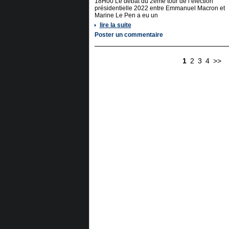
18H00 Le débat du 2ème tour de l’élection
présidentielle 2022 entre Emmanuel Macron et
Marine Le Pen a eu un
lire la suite
Poster un commentaire
1
2
3
4
>>