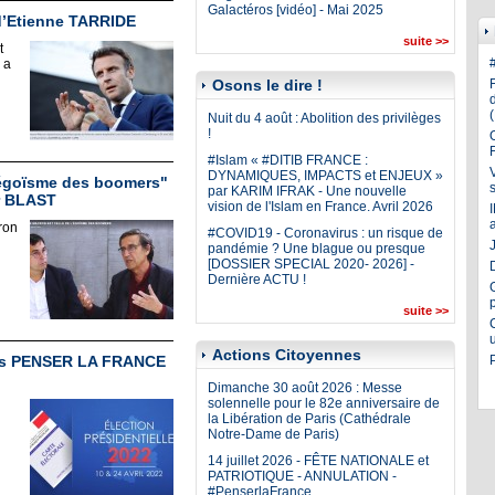
Galactéros [vidéo] - Mai 2025
r d’Etienne TARRIDE
suite >>
t
 a
Osons le dire !
Nuit du 4 août : Abolition des privilèges
!
#Islam « #DITIB FRANCE :
DYNAMIQUES, IMPACTS et ENJEUX »
l’égoïsme des boomers"
par KARIM IFRAK - Une nouvelle
r BLAST
vision de l'Islam en France. Avril 2026
ron
#COVID19 - Coronavirus : un risque de
d
J
pandémie ? Une blague ou presque
[DOSSIER SPECIAL 2020- 2026] -
Dernière ACTU !
suite >>
Actions Citoyennes
ubs PENSER LA FRANCE
Dimanche 30 août 2026 : Messe
solennelle pour le 82e anniversaire de
la Libération de Paris (Cathédrale
Notre-Dame de Paris)
14 juillet 2026 - FÊTE NATIONALE et
PATRIOTIQUE - ANNULATION -
#PenserlaFrance