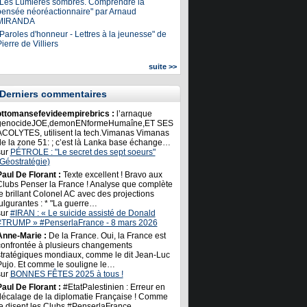
"Les Lumières sombres. Comprendre la
pensée néoréactionnaire" par Arnaud
MIRANDA
Paroles d'honneur - Lettres à la jeunesse" de
ierre de Villiers
suite >>
Derniers commentaires
ottomansefevideempirebrics :
l’arnaque
genocideJOE,demonENformeHumaîne,ET SES
ACOLYTES, utilisent la tech.Vimanas Vimanas
de la zone 51: ; c’est là Lanka base échange…
sur
PÉTROLE : "Le secret des sept soeurs"
(Géostratégie)
Paul De Florant :
Texte excellent ! Bravo aux
Clubs Penser la France ! Analyse que complète
e brillant Colonel AC avec des projections
ulgurantes : * "La guerre…
sur
#IRAN : « Le suicide assisté de Donald
#TRUMP » #PenserlaFrance - 8 mars 2026
Anne-Marie :
De la France. Oui, la France est
confrontée à plusieurs changements
stratégiques mondiaux, comme le dit Jean-Luc
Pujo. Et comme le souligne le…
sur
BONNES FÊTES 2025 à tous !
Paul De Florant :
#EtatPalestinien : Erreur en
décalage de la diplomatie Française ! Comme
le disent les Clubs #PenserlaFrance