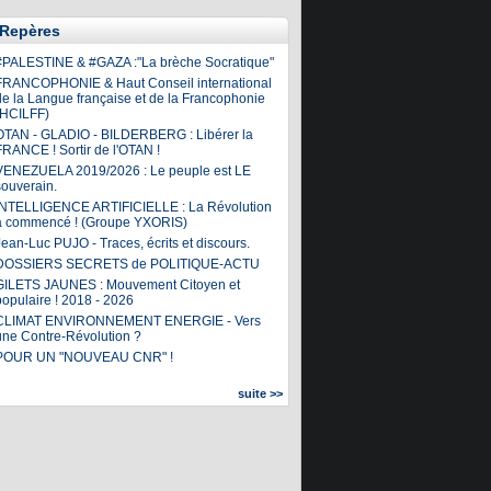
Repères
#PALESTINE & #GAZA :"La brèche Socratique"
FRANCOPHONIE & Haut Conseil international
de la Langue française et de la Francophonie
(HCILFF)
OTAN - GLADIO - BILDERBERG : Libérer la
FRANCE ! Sortir de l'OTAN !
VENEZUELA 2019/2026 : Le peuple est LE
souverain.
INTELLIGENCE ARTIFICIELLE : La Révolution
a commencé ! (Groupe YXORIS)
ean-Luc PUJO - Traces, écrits et discours.
DOSSIERS SECRETS de POLITIQUE-ACTU
GILETS JAUNES : Mouvement Citoyen et
populaire ! 2018 - 2026
CLIMAT ENVIRONNEMENT ENERGIE - Vers
une Contre-Révolution ?
POUR UN "NOUVEAU CNR" !
suite >>