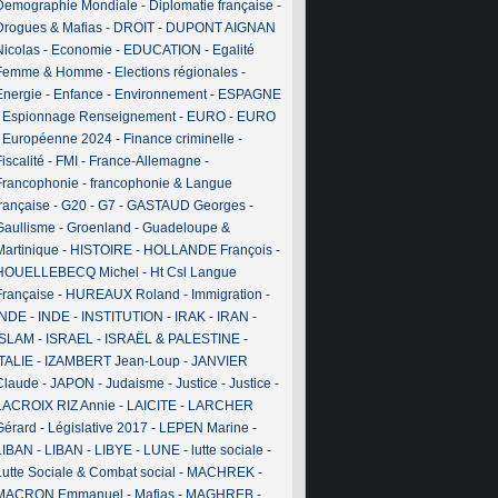
Demographie Mondiale
-
Diplomatie française
-
Drogues & Mafias
-
DROIT
-
DUPONT AIGNAN
Nicolas
-
Economie
-
EDUCATION
-
Egalité
Femme & Homme
-
Elections régionales
-
Energie
-
Enfance
-
Environnement
-
ESPAGNE
-
Espionnage Renseignement
-
EURO
-
EURO
-
Européenne 2024
-
Finance criminelle
-
iscalité
-
FMI
-
France-Allemagne
-
Francophonie
-
francophonie & Langue
française
-
G20
-
G7
-
GASTAUD Georges
-
Gaullisme
-
Groenland
-
Guadeloupe &
Martinique
-
HISTOIRE
-
HOLLANDE François
-
HOUELLEBECQ Michel
-
Ht Csl Langue
Française
-
HUREAUX Roland
-
Immigration
-
INDE
-
INDE
-
INSTITUTION
-
IRAK
-
IRAN
-
ISLAM
-
ISRAEL
-
ISRAËL & PALESTINE
-
ITALIE
-
IZAMBERT Jean-Loup
-
JANVIER
Claude
-
JAPON
-
Judaisme
-
Justice
-
Justice
-
LACROIX RIZ Annie
-
LAICITE
-
LARCHER
Gérard
-
Législative 2017
-
LEPEN Marine
-
LIBAN
-
LIBAN
-
LIBYE
-
LUNE
-
lutte sociale
-
Lutte Sociale & Combat social
-
MACHREK
-
MACRON Emmanuel
-
Mafias
-
MAGHREB
-