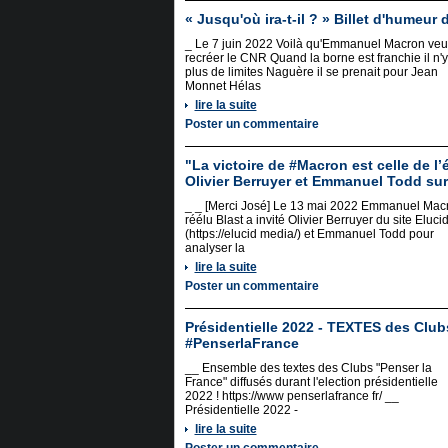
« Jusqu'où ira-t-il ? » Billet d'humeu
_ Le 7 juin 2022 Voilà qu'Emmanuel Macron veu
recréer le CNR Quand la borne est franchie il n'y
plus de limites Naguère il se prenait pour Jean
Monnet Hélas
lire la suite
Poster un commentaire
"La victoire de #Macron est celle de 
Olivier Berruyer et Emmanuel Todd su
_ _ [Merci José] Le 13 mai 2022 Emmanuel Mac
réélu Blast a invité Olivier Berruyer du site Eluci
(https://elucid media/) et Emmanuel Todd pour
analyser la
lire la suite
Poster un commentaire
Présidentielle 2022 - TEXTES des Cl
#PenserlaFrance
__ Ensemble des textes des Clubs "Penser la
France" diffusés durant l'election présidentielle
2022 ! https://www penserlafrance fr/ __
Présidentielle 2022 -
lire la suite