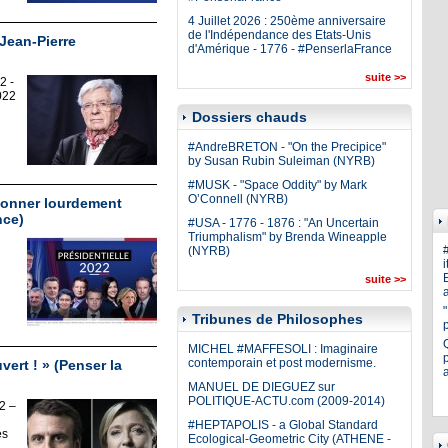
4 Juillet 2026 : 250ème anniversaire
de l'Indépendance des Etats-Unis
 Jean-Pierre
d'Amérique - 1776 - #PenserlaFrance
suite >>
2 -
022
Dossiers chauds
#AndreBRETON - "On the Precipice"
by Susan Rubin Suleiman (NYRB)
#MUSK - "Space Oddity" by Mark
O’Connell (NYRB)
tionner lourdement
nce)
#USA - 1776 - 1876 : "An Uncertain
Triumphalism" by Brenda Wineapple
(NYRB)
i
E
suite >>
a
Tribunes de Philosophes
MICHEL #MAFFESOLI : Imaginaire
p
contemporain et post modernisme.
vert ! » (Penser la
MANUEL DE DIEGUEZ sur
POLITIQUE-ACTU.com (2009-2014)
2 –
#HEPTAPOLIS - a Global Standard
es
Ecological-Geometric City (ATHENE -