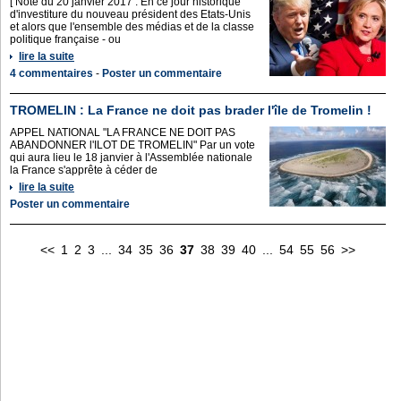
[ Note du 20 janvier 2017 : En ce jour historique
d'investiture du nouveau président des Etats-Unis
et alors que l'ensemble des médias et de la classe
politique française - ou
lire la suite
4 commentaires
-
Poster un commentaire
TROMELIN : La France ne doit pas brader l'île de Tromelin !
APPEL NATIONAL "LA FRANCE NE DOIT PAS
ABANDONNER l'ILOT DE TROMELIN" Par un vote
qui aura lieu le 18 janvier à l'Assemblée nationale
la France s'apprête à céder de
lire la suite
Poster un commentaire
<<
1
2
3
...
34
35
36
37
38
39
40
...
54
55
56
>>