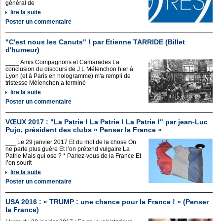
général de
lire la suite
Poster un commentaire
"C'est nous les Canuts" ! par Etienne TARRIDE (Billet
d'humeur)
____ Amis Compagnons et Camarades La
conclusion du discours de J L Mélenchon hier à
Lyon (et à Paris en hologramme) m'a rempli de
tristesse Mélenchon a terminé
lire la suite
Poster un commentaire
VŒUX 2017 : "La Patrie ! La Patrie ! La Patrie !" par jean-Luc
Pujo, président des clubs « Penser la France »
___ Le 29 janvier 2017 Et du mot de la chose On
ne parle plus guère Et l’on prétend vulgaire La
Patrie Mais qui ose ? * Parlez-vous de la France Et
l’on sourit
lire la suite
Poster un commentaire
USA 2016 : « TRUMP : une chance pour la France ! » (Penser
la France)