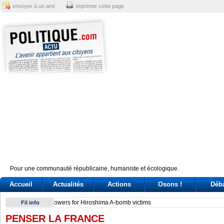
envoyer à un ami
imprimer cette page
Pour une communauté républicaine, humaniste et écologique.
Accueil
Actualités
Actions
Osons !
Déb
Conte e l'audizione in Commissione Covid: tre ore di «arring
Fil info
PENSER LA FRANCE