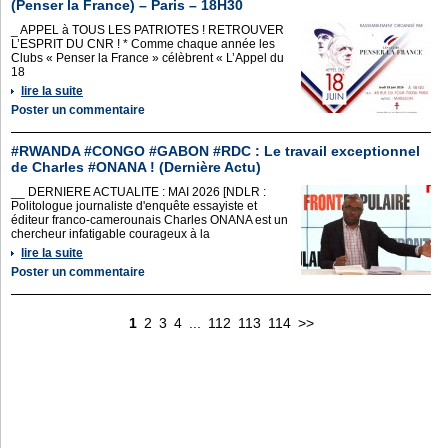
(Penser la France) – Paris – 18H30
_ APPEL à TOUS LES PATRIOTES ! RETROUVER
L’ESPRIT DU CNR ! * Comme chaque année les
Clubs « Penser la France » célèbrent « L’Appel du
18
lire la suite
Poster un commentaire
#RWANDA #CONGO #GABON #RDC : Le travail exceptionnel
de Charles #ONANA ! (Dernière Actu)
__ DERNIERE ACTUALITE : MAI 2026 [NDLR :
Politologue journaliste d'enquête essayiste et
éditeur franco-camerounais Charles ONANA est un
chercheur infatigable courageux à la
lire la suite
Poster un commentaire
1
2
3
4
...
112
113
114
>>