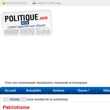
envoyer à un ami
imprimer cette page
Pour une communauté républicaine, humaniste et écologique.
Accueil
Actualités
Actions
Osons !
Déb
Exodus: West Bank hardships drive out Palestinian Christian
Fil info
Patriotisme