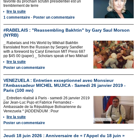
favorite du prochain scrutin présidentiel est un
tremblement de terre
lire la suite
1 commentaire
-
Poster un commentaire
#RABELAIS : "Reassembling Bakhtin" by Gary Saul Morson
(NYRB)
_ Rabelais and His World by Mikhail Bakhtin
translated from the Russian by Sergeiy Sandler
with a foreword by Caryl Emerson MIT Press 687
pp $45 00 (paper) _ Scholars speak of two Mikhail
lire la suite
Poster un commentaire
VENEZUELA : Entretien exceptionnel avec Monsieur
l'Ambassadeur MICHEL MUJICA - Samedi 26 janvier 2019 -
Paris (100 mn)
_ Entretien réalisé à Paris - samedi 26 janvier 2019
par Jean-Luc Pujo et Fabrice Fernandez -
Ambassade de la République Bolivarienne du
Venezuela * [ADDENDUM : Pour
lire la suite
Poster un commentaire
Jeudi 18 juin 2026 : Anniversaire de « l’Appel du 18 juin »