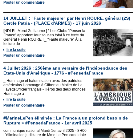
Poster un commentaire
14 JUILLET : "Faute majeure" par Henri ROURE, général (2S)
Cercle Patria - (PLACE d'ARMES) - 17 juin 2026
[NDLR : Merci Guillaume ] * Les Clubs "Penser la
France" apportent leur soutien total à ce texte du
Genéral Henri ROURE ! _ "Faute majeure" À la
lecture de
lire la suite
Poster un commentaire
4 Juillet 2026 : 250ème anniversaire de l'Indépendance des
Etats-Unis d'Amérique - 1776 - #PenserlaFrance
_ Hommage et fraternisation avec des patriotes
américains Hommage à Gilbert du Motier de La
FayetteOfficier français - Héros des deux mondes
Hommage à
lire la suite
Poster un commentaire
#MarineLePen éliminée : La France a un profond besoin de
Rupture » #PenserlaFrance - 1er avril 2025
communiqué national Mardi 1er avril 2025 - 8H00
L’élimination judiciaire de Mme Le Pen candidate