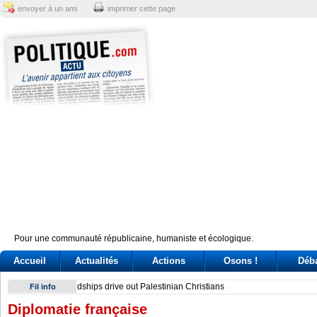
envoyer à un ami
imprimer cette page
Pour une communauté républicaine, humaniste et écologique.
Accueil
Actualités
Actions
Osons !
Déb
Sindicato italiano lleva a Cuba su solidaridad en centenario 
Fil info
Diplomatie française