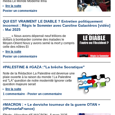
média Le Monde Moderne Irina
lire la suite
Poster un commentaire
QUI EST VRAIMENT LE DIABLE ? Entretien politiquement
incorrect : Régis le Sommier avec Caroline Galactéros [vidéo]
- Mai 2025
_ ___ « Nous avons dépensé neuf trillions de
dollars à bombarder comme des malades le
Moyen-Orient Nous y avons semé la mort y compris
celle des nôtres Et
lire la suite
Poster un commentaire
#PALESTINE & #GAZA :"La brèche Socratique"
Note de la Rédaction La Palestine est devenue une
plaie ouverte à la raison du monde ! La Palestine
est "LA" question de notre modernité Ignorer cette
question majeure serait
lire la suite
1 commentaire
-
Poster un commentaire
#MACRON : « Le derviche tourneur de la guerre OTAN »
(#PenserlaFrance)