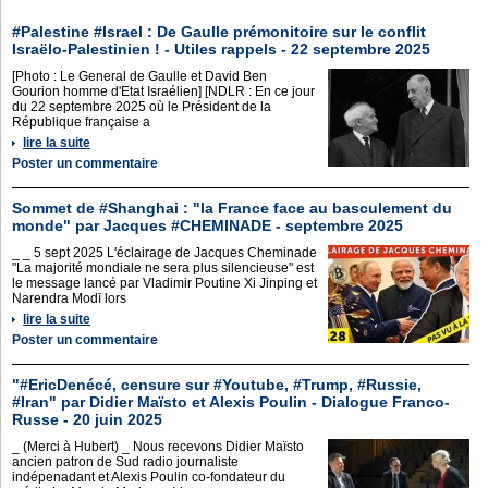
#Palestine #Israel : De Gaulle prémonitoire sur le conflit
Israëlo-Palestinien ! - Utiles rappels - 22 septembre 2025
[Photo : Le General de Gaulle et David Ben
Gourion homme d'Etat Israélien] [NDLR : En ce jour
du 22 septembre 2025 où le Président de la
République française a
lire la suite
Poster un commentaire
Sommet de #Shanghai : "la France face au basculement du
monde" par Jacques #CHEMINADE - septembre 2025
_ _ 5 sept 2025 L'éclairage de Jacques Cheminade
"La majorité mondiale ne sera plus silencieuse" est
le message lancé par Vladimir Poutine Xi Jinping et
Narendra Modī lors
lire la suite
Poster un commentaire
"#EricDenécé, censure sur #Youtube, #Trump, #Russie,
#Iran" par Didier Maïsto et Alexis Poulin - Dialogue Franco-
Russe - 20 juin 2025
_ (Merci à Hubert) _ Nous recevons Didier Maïsto
ancien patron de Sud radio journaliste
indépenadant et Alexis Poulin co-fondateur du