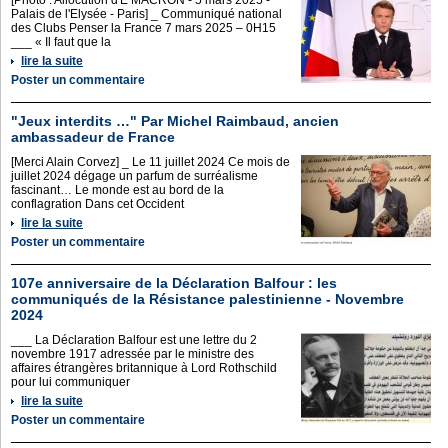
[Photo : Allocution d'E MACRON - 5 mars 2025 -
Palais de l'Elysée - Paris] _ Communiqué national
des Clubs Penser la France 7 mars 2025 – 0H15
___ « Il faut que la
lire la suite
Poster un commentaire
"Jeux interdits …" Par Michel Raimbaud, ancien
ambassadeur de France
[Merci Alain Corvez] _ Le 11 juillet 2024 Ce mois de
juillet 2024 dégage un parfum de surréalisme
fascinant… Le monde est au bord de la
conflagration Dans cet Occident
lire la suite
Poster un commentaire
107e anniversaire de la Déclaration Balfour : les
communiqués de la Résistance palestinienne - Novembre
2024
___ La Déclaration Balfour est une lettre du 2
novembre 1917 adressée par le ministre des
affaires étrangères britannique à Lord Rothschild
pour lui communiquer
lire la suite
Poster un commentaire