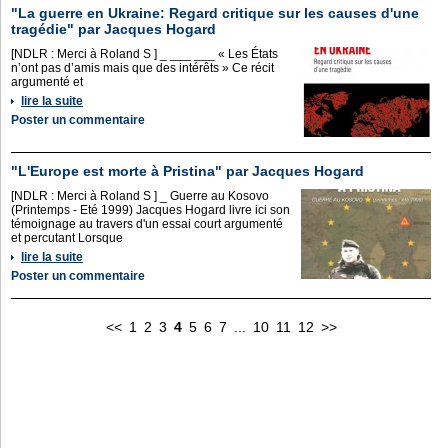
"La guerre en Ukraine: Regard critique sur les causes d'une
tragédie" par Jacques Hogard
[NDLR : Merci à Roland S ] _ ___ ___ « Les États
n’ont pas d’amis mais que des intérêts » Ce récit
argumenté et
lire la suite
Poster un commentaire
"L'Europe est morte à Pristina" par Jacques Hogard
[NDLR : Merci à Roland S ] _ Guerre au Kosovo
(Printemps - Eté 1999) Jacques Hogard livre ici son
témoignage au travers d'un essai court argumenté
et percutant Lorsque
lire la suite
Poster un commentaire
<<
1
2
3
4
5
6
7
...
10
11
12
>>