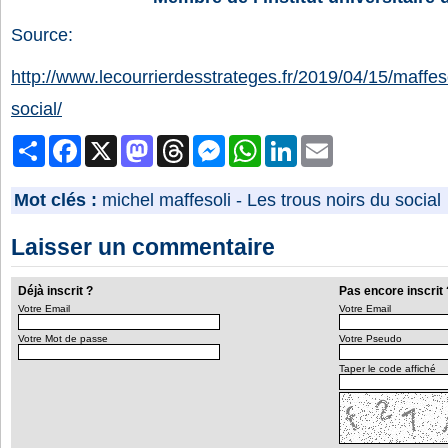
Source:
http://www.lecourrierdesstrateges.fr/2019/04/15/maffeso
social/
Partager
Facebook
X
Mastodon
Threads
Messenger
WhatsApp
LinkedIn
Email
Mot clés :
michel maffesoli
-
Les trous noirs du social
Laisser un commentaire
Déjà inscrit ?
Pas encore inscrit 
Votre Email
Votre Email
Votre Mot de passe
Votre Pseudo
Taper le code affiché