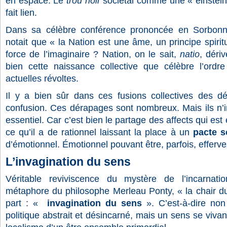
en espace. Le
trou noir
sociétal comme une « einsteini
fait lien.
Dans sa célèbre conférence prononcée en Sorbon
notait que « la Nation est une âme, un principe spiritu
force de l’imaginaire ? Nation, on le sait,
natio
, déri
bien cette naissance collective que célèbre l’ordr
actuelles révoltes.
Il y a bien sûr dans ces fusions collectives des d
confusion. Ces dérapages sont nombreux. Mais ils n’in
essentiel. Car c’est bien le partage des affects qui est 
ce qu’il a de rationnel laissant la place à un
pacte s
d’émotionnel. Émotionnel pouvant être, parfois, efferve
L’invagination du sens
Véritable reviviscence du mystère de l’incarnati
métaphore du philosophe Merleau Ponty, « la chair du
part : «
invagination du sens
». C’est-à-dire non
politique abstrait et désincarné, mais un sens se viva