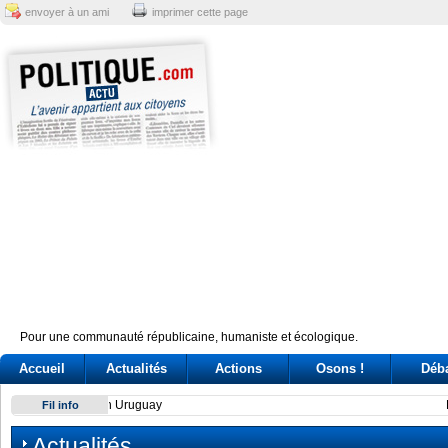
envoyer à un ami
imprimer cette page
Pour une communauté républicaine, humaniste et écologique.
Accueil
Actualités
Actions
Osons !
Déb
Have Tokyo and Seoul overcome their on-again, off-again d
Fil info
Actualités