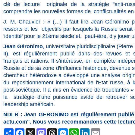
clé de lecture
originale de la stratégie "anti-ru
comprendre les nouvelles formes de
conﬂictualités en
J. M. Chauvier : « (…) il faut lire Jean Géronimo 
ressorts et les
objectifs par lesquels la Russie serait
'identité' pour le 21ème siècle et,
peut-être, d’y jouer u
Jean Géronimo
, universitaire pluridisciplinaire (Pie
II), est régulièrement publié dans des revues et s
français et italiens. Il s’intéresse, en complète indé
Russie et de sa zone d'inﬂuence historique, devenue 
chercheur hétérodoxe a développé une analyse origina
du repositionnement international de l'Etat russe, à
post-soviétique. Il a mis en évidence de troublantes «
la
stratégie d'une puissance avide de retrouver so
leadership américain.
NDLR : Jean GERONIMO est régulièrement publié su
actu.com". Nous vous recommandons cette lecture
Partager
Facebook
X
Mastodon
Threads
Messenger
WhatsApp
LinkedIn
Email