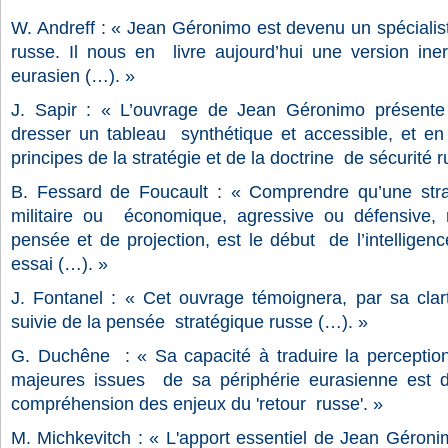
W. Andre
ff : « Jean Géronimo est devenu un spécialis
russe. Il nous en
livre aujourd’hui une version iner
eurasien (…). »
J. Sapir : « L’ouvrage de Jean Géronimo présente
dresser un tableau
synthétique et accessible, et 
principes de la stratégie et de la doctrine
de sécurité r
B. Fessard de Foucault : « Comprendre qu’une stra
militaire ou
économique, agressive ou défensive,
pensée et de projection, est le début
de l’intellige
essai (…). »
J. Fontanel : « Cet ouvrage témoignera, par sa clart
suivie de la pensée
stratégique russe (…). »
G. Duchêne
: « Sa capacité à traduire la percept
majeures issues
de sa périphérie eurasienne est d
compréhension des enjeux du 'retour
russe'. »
M. Michkevitch : « L'apport essentiel de Jean Géron