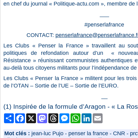
en chef du journal « Politique-actu.com », membre d
___
#penserlafrance
CONTACT:
penserlafrance@penserlafrance.f
Les Clubs « Penser la France » travaillent au soutie
politiques de refondation autour d’un « nouvea
Résistance » réunissant communistes authentiques et 
au-delà tous citoyens militants pour l’indépendance de
Les Clubs « Penser la France » militent pour les trois
de l’OTAN – Sortie de l’UE – Sortie de l’EURO.
__
(1) Inspirée de la formule d’Aragon - « La Ros
Partager
Facebook
X
Mastodon
Threads
Messenger
WhatsApp
LinkedIn
Email
Mot clés :
jean-luc Pujo
-
penser la france
-
CNR
-
prc