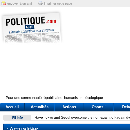
envoyer à un ami
imprimer cette page
Pour une communauté républicaine, humaniste et écologique.
Accueil
Actualités
Actions
Osons !
Déb
Have Tokyo and Seoul overcome their on-again, off-again d
Fil info
Actualités