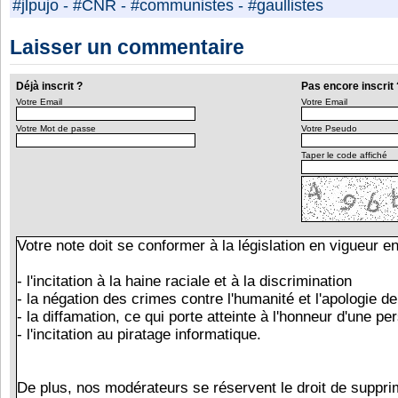
#jlpujo
-
#CNR
-
#communistes
-
#gaullistes
Laisser un commentaire
Déjà inscrit ?
Pas encore inscrit 
Votre Email
Votre Email
Votre Mot de passe
Votre Pseudo
Taper le code affiché